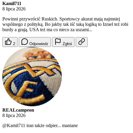
Kamil711
8 lipca 2026
Powinni przywrócić Ruskich. Sportowcy akurat mają najmniej
wspólnego z polityką. Bo jakby tak iść taką logiką to Izrael też robi
burdy a grają. USA też ma co nieco za uszami...
2
Odpowiedz
Zgłoś
REALcampeon
8 lipca 2026
@Kamil711
iran także odpier... maniane