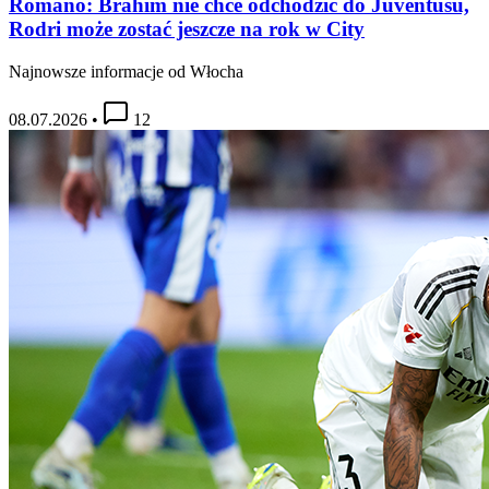
Romano: Brahim nie chce odchodzić do Juventusu,
Rodri może zostać jeszcze na rok w City
Najnowsze informacje od Włocha
08.07.2026
•
12