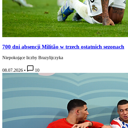
700 dni absencji Militão w trzech ostatnich sezonach
Niepokojące liczby Brazylijczyka
08.07.2026
•
10