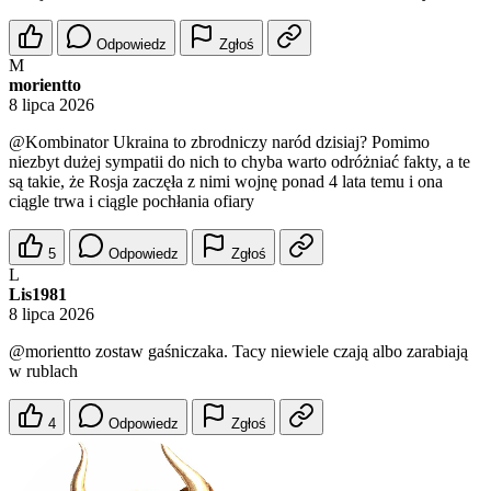
Odpowiedz
Zgłoś
M
morientto
8 lipca 2026
@Kombinator
Ukraina to zbrodniczy naród dzisiaj? Pomimo
niezbyt dużej sympatii do nich to chyba warto odróżniać fakty, a te
są takie, że Rosja zaczęła z nimi wojnę ponad 4 lata temu i ona
ciągle trwa i ciągle pochłania ofiary
5
Odpowiedz
Zgłoś
L
Lis1981
8 lipca 2026
@morientto
zostaw gaśniczaka. Tacy niewiele czają albo zarabiają
w rublach
4
Odpowiedz
Zgłoś