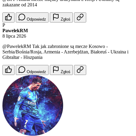
zakazane od 2014
Odpowiedz
Zgłoś
P
PawelekRM
8 lipca 2026
@PawelekRM
Tak jak zabronione są mecze Kosowo -
Serbia/Bośnia/Rosja, Armenia - Azerbejdżan, Białoruś - Ukraina i
Gibraltar - Hiszpania
Odpowiedz
Zgłoś