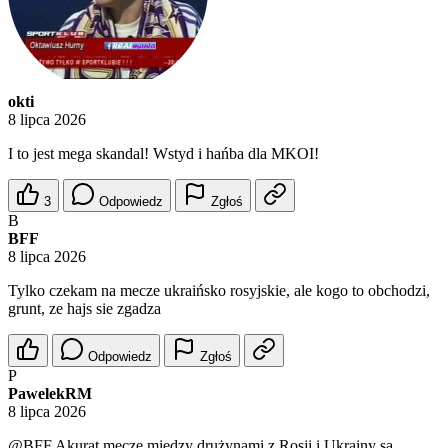
okti
8 lipca 2026
I to jest mega skandal! Wstyd i hańba dla MKOI!
3
Odpowiedz
Zgłoś
B
BFF
8 lipca 2026
Tylko czekam na mecze ukraińsko rosyjskie, ale kogo to obchodzi,
grunt, ze hajs sie zgadza
Odpowiedz
Zgłoś
P
PawelekRM
8 lipca 2026
@BFF
Akurat mecze między drużynami z Rosji i Ukrainy są