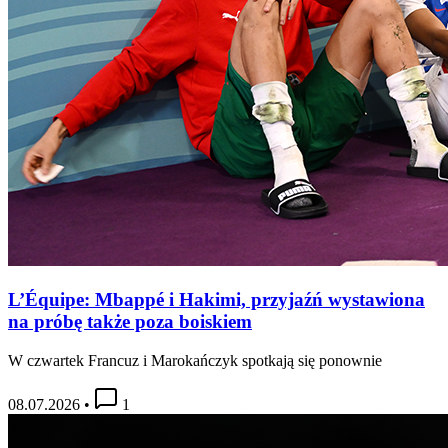
L’Équipe: Mbappé i Hakimi, przyjaźń wystawiona
na próbę także poza boiskiem
W czwartek Francuz i Marokańczyk spotkają się ponownie
08.07.2026
•
1