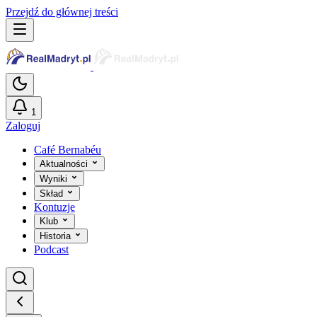
Przejdź do głównej treści
1
Zaloguj
Café Bernabéu
Aktualności
Wyniki
Skład
Kontuzje
Klub
Historia
Podcast