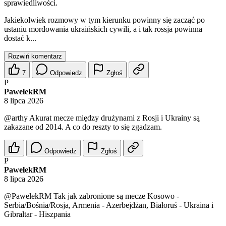
sprawiedliwości.
Jakiekolwiek rozmowy w tym kierunku powinny się zacząć po
ustaniu mordowania ukraińskich cywili, a i tak rossja powinna
dostać k...
Rozwiń komentarz
7
Odpowiedz
Zgłoś
P
PawelekRM
8 lipca 2026
@arthy
Akurat mecze między drużynami z Rosji i Ukrainy są
zakazane od 2014. A co do reszty to się zgadzam.
Odpowiedz
Zgłoś
P
PawelekRM
8 lipca 2026
@PawelekRM
Tak jak zabronione są mecze Kosowo -
Serbia/Bośnia/Rosja, Armenia - Azerbejdżan, Białoruś - Ukraina i
Gibraltar - Hiszpania