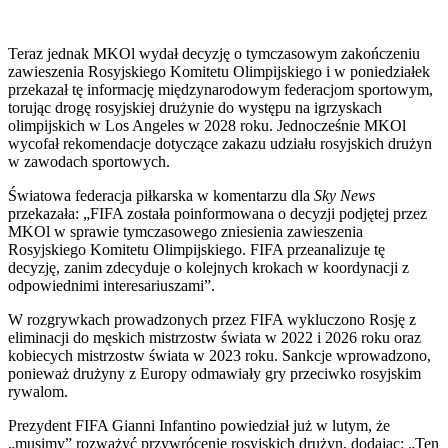
Teraz jednak MKOl wydał decyzję o tymczasowym zakończeniu
zawieszenia Rosyjskiego Komitetu Olimpijskiego i w poniedziałek
przekazał tę informację międzynarodowym federacjom sportowym,
torując drogę rosyjskiej drużynie do występu na igrzyskach
olimpijskich w Los Angeles w 2028 roku. Jednocześnie MKOl
wycofał rekomendacje dotyczące zakazu udziału rosyjskich drużyn
w zawodach sportowych.
Światowa federacja piłkarska w komentarzu dla
Sky News
przekazała: „FIFA została poinformowana o decyzji podjętej przez
MKOl w sprawie tymczasowego zniesienia zawieszenia
Rosyjskiego Komitetu Olimpijskiego. FIFA przeanalizuje tę
decyzję, zanim zdecyduje o kolejnych krokach w koordynacji z
odpowiednimi interesariuszami”.
W rozgrywkach prowadzonych przez FIFA wykluczono Rosję z
eliminacji do męskich mistrzostw świata w 2022 i 2026 roku oraz
kobiecych mistrzostw świata w 2023 roku. Sankcje wprowadzono,
ponieważ drużyny z Europy odmawiały gry przeciwko rosyjskim
rywalom.
Prezydent FIFA Gianni Infantino powiedział już w lutym, że
„musimy” rozważyć przywrócenie rosyjskich drużyn, dodając: „Ten