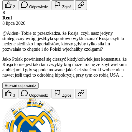
2
Odpowiedz
Zgłoś
R
Reul
8 lipca 2026
@Aiden-
Tobie to przeszkadza, że Rosja, czyli nasz jedyny
strategiczny wróg, jest/była sportowo wykluczona? Rosja czyli to
nędzne siedlisko imperialistów, którzy gdyby tylko siła im
pozwalała to chętnie i do Polski wjechaliby czołgami?
Jako Polak powinieneś się cieszyć kiedykolwiek jest konsensus, że
Rosja to nie jest taki tam zwykły kraj może trochę ze zbyt wielkimi
ambicjami i gdy są podejmowane jakieś ekstra środki wobec nich
nawet jeśli trąci to odrobinę hipokryzją przy tym co robią USA...
Rozwiń odpowiedź
3
Odpowiedz
Zgłoś