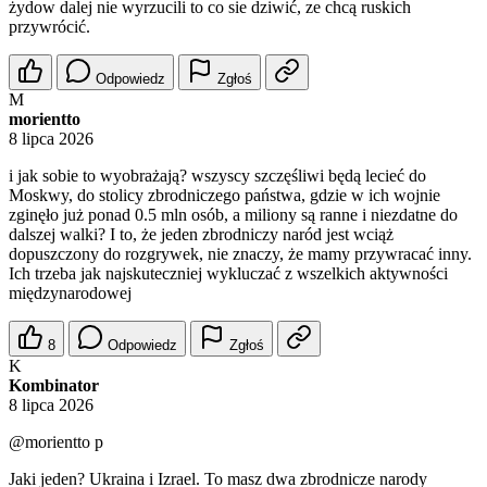
żydow dalej nie wyrzucili to co sie dziwić, ze chcą ruskich
przywrócić.
Odpowiedz
Zgłoś
M
morientto
8 lipca 2026
i jak sobie to wyobrażają? wszyscy szczęśliwi będą lecieć do
Moskwy, do stolicy zbrodniczego państwa, gdzie w ich wojnie
zginęło już ponad 0.5 mln osób, a miliony są ranne i niezdatne do
dalszej walki? I to, że jeden zbrodniczy naród jest wciąż
dopuszczony do rozgrywek, nie znaczy, że mamy przywracać inny.
Ich trzeba jak najskuteczniej wykluczać z wszelkich aktywności
międzynarodowej
8
Odpowiedz
Zgłoś
K
Kombinator
8 lipca 2026
@morientto
p
Jaki jeden? Ukraina i Izrael. To masz dwa zbrodnicze narody