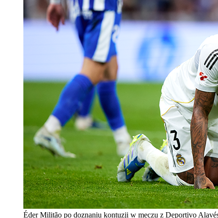
Éder Militão po doznaniu kontuzji w meczu z Deportivo Alavés.