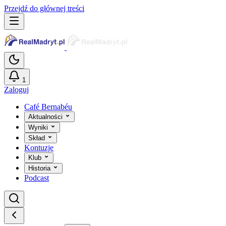
Przejdź do głównej treści
1
Zaloguj
Café Bernabéu
Aktualności
Wyniki
Skład
Kontuzje
Klub
Historia
Podcast