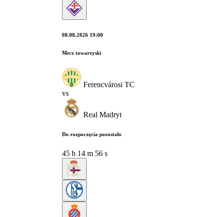
08.08.2026 19:00
Mecz towarzyski
Ferencvárosi TC
vs
Real Madryt
Do rozpoczęcia pozostało
45
h
14
m
55
s