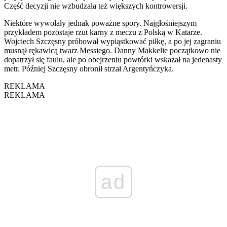
Część decyzji nie wzbudzała też większych kontrowersji.
Niektóre wywołały jednak poważne spory. Najgłośniejszym
przykładem pozostaje rzut karny z meczu z Polską w Katarze.
Wojciech Szczęsny próbował wypiąstkować piłkę, a po jej zagraniu
musnął rękawicą twarz Messiego. Danny Makkelie początkowo nie
dopatrzył się faulu, ale po obejrzeniu powtórki wskazał na jedenasty
metr. Później Szczęsny obronił strzał Argentyńczyka.
REKLAMA
REKLAMA
ad