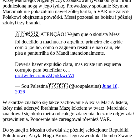
Aïssę Mandiego. Argentyńczyk zaatakował rywala od tyłu i trafił
podniesioną nogą w jego łydkę. Prowadzący spotkanie Szymon
Marciniak nie pokazał mu nawet żółtej kartki, a VAR nie zalecił
Polakowi obejrzenia powtórki. Messi pozostał na boisku i później
zdobył trzy bramki.
🇦🇷⚽️🇩🇿 ATENÇÃO! Vejam que o sionista Messi
foi decidido a machucar o argelino, primeiro ele agride
com o joelho, como o zagueiro resistiu e não caiu, ele
pisa a panturrilha do Mandi intencionalmente.
Deveria haver expulsão clara, mas existe um esquema
corrupto para beneficiar o…
pic.twitter.com/yZQpkkwcWt
— Sou Palestina🇵🇸🇪🇭 (@soupalestina)
June 18,
2026
W skardze znalazło się także zachowanie Alexisa Mac Allistera,
który miał uderzyć Ibrahima Mazę łokciem w twarz. Marciniak
znajdował się około metra od całego zdarzenia, lecz nie odgwizdał
przewinienia. Ponownie nie zareagował również VAR.
Do sytuacji z Messim odwołał się później selekcjoner Republiki
Południowej Afryki Hugo Broos. Jego zawodnik Themba Zwane