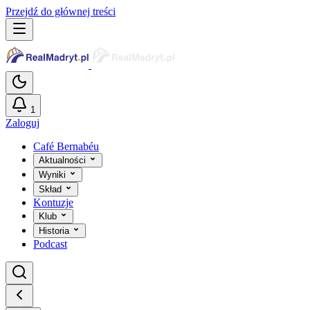
Przejdź do głównej treści
1
Zaloguj
Café Bernabéu
Aktualności
Wyniki
Skład
Kontuzje
Klub
Historia
Podcast