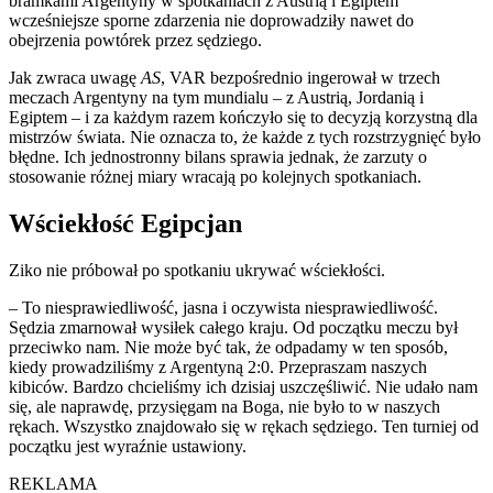
bramkami Argentyny w spotkaniach z Austrią i Egiptem
wcześniejsze sporne zdarzenia nie doprowadziły nawet do
obejrzenia powtórek przez sędziego.
Jak zwraca uwagę
AS
, VAR bezpośrednio ingerował w trzech
meczach Argentyny na tym mundialu – z Austrią, Jordanią i
Egiptem – i za każdym razem kończyło się to decyzją korzystną dla
mistrzów świata. Nie oznacza to, że każde z tych rozstrzygnięć było
błędne. Ich jednostronny bilans sprawia jednak, że zarzuty o
stosowanie różnej miary wracają po kolejnych spotkaniach.
Wściekłość Egipcjan
Ziko nie próbował po spotkaniu ukrywać wściekłości.
– To niesprawiedliwość, jasna i oczywista niesprawiedliwość.
Sędzia zmarnował wysiłek całego kraju. Od początku meczu był
przeciwko nam. Nie może być tak, że odpadamy w ten sposób,
kiedy prowadziliśmy z Argentyną 2:0. Przepraszam naszych
kibiców. Bardzo chcieliśmy ich dzisiaj uszczęśliwić. Nie udało nam
się, ale naprawdę, przysięgam na Boga, nie było to w naszych
rękach. Wszystko znajdowało się w rękach sędziego. Ten turniej od
początku jest wyraźnie ustawiony.
REKLAMA