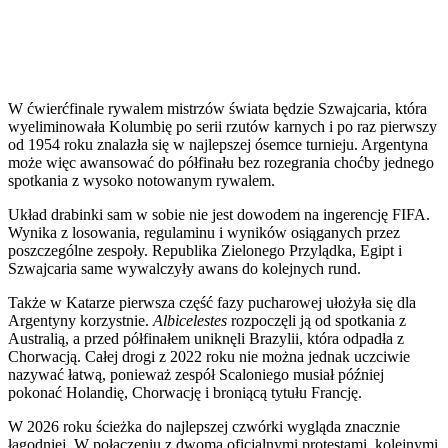
W ćwierćfinale rywalem mistrzów świata będzie Szwajcaria, która
wyeliminowała Kolumbię po serii rzutów karnych i po raz pierwszy
od 1954 roku znalazła się w najlepszej ósemce turnieju. Argentyna
może więc awansować do półfinału bez rozegrania choćby jednego
spotkania z wysoko notowanym rywalem.
Układ drabinki sam w sobie nie jest dowodem na ingerencję FIFA.
Wynika z losowania, regulaminu i wyników osiąganych przez
poszczególne zespoły. Republika Zielonego Przylądka, Egipt i
Szwajcaria same wywalczyły awans do kolejnych rund.
Także w Katarze pierwsza część fazy pucharowej ułożyła się dla
Argentyny korzystnie.
Albicelestes
rozpoczęli ją od spotkania z
Australią, a przed półfinałem uniknęli Brazylii, która odpadła z
Chorwacją. Całej drogi z 2022 roku nie można jednak uczciwie
nazywać łatwą, ponieważ zespół Scaloniego musiał później
pokonać Holandię, Chorwację i broniącą tytułu Francję.
W 2026 roku ścieżka do najlepszej czwórki wygląda znacznie
łagodniej. W połączeniu z dwoma oficjalnymi protestami, kolejnymi