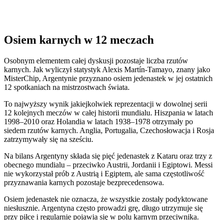
Osiem karnych w 12 meczach
Osobnym elementem całej dyskusji pozostaje liczba rzutów
karnych. Jak wyliczył statystyk Alexis Martín-Tamayo, znany jako
MisterChip, Argentynie przyznano osiem jedenastek w jej ostatnich
12 spotkaniach na mistrzostwach świata.
To najwyższy wynik jakiejkolwiek reprezentacji w dowolnej serii
12 kolejnych meczów w całej historii mundialu. Hiszpania w latach
1998–2010 oraz Holandia w latach 1938–1978 otrzymały po
siedem rzutów karnych. Anglia, Portugalia, Czechosłowacja i Rosja
zatrzymywały się na sześciu.
Na bilans Argentyny składa się pięć jedenastek z Kataru oraz trzy z
obecnego mundialu – przeciwko Austrii, Jordanii i Egiptowi. Messi
nie wykorzystał prób z Austrią i Egiptem, ale sama częstotliwość
przyznawania karnych pozostaje bezprecedensowa.
Osiem jedenastek nie oznacza, że wszystkie zostały podyktowane
niesłusznie. Argentyna często prowadzi grę, długo utrzymuje się
przy piłce i regularnie pojawia się w polu karnym przeciwnika.