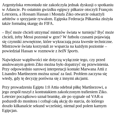
Argentyńska
remontada
nie zakończyła jednak dyskusji o spotkaniu
w Atlancie. Po ostatnim gwizdku egipscy piłkarze otoczyli François
Letexiera, a Hossam Hassan i Mostafa Ziko otwarcie oskarżyli
arbitrów o sprzyjanie rywalom. Egipska Federacja Piłkarska złożyła
także formalną skargę do FIFA.
– Być może chcieli utrzymać mistrzów świata w turnieju? Być może
chcieli, żeby Messi pozostał w grze? W futbolu czasami pojawiają
się czynniki zewnętrzne, które wykraczają poza kwestie techniczne.
Mistrzowie świata korzystali ze wsparcia na każdym poziomie –
powiedział Hassan w rozmowie z
beIN Sports
.
Największe wątpliwości nie dotyczą wyłącznie tego, czy przed
anulowanym golem Ziko można było dopatrzyć się przewinienia.
Przy odpowiednio surowej interpretacji kontakt Marwana Attii z
Lisandro Martínezem można uznać za faul. Problem zaczyna się
wtedy, gdy tę decyzję porówna się z innymi akcjami.
Przy prowadzeniu Egiptu 1:0 Attia odebrał piłkę Martínezowi, a
jego zespół ruszył z kontratakiem zakończonym trafieniem Ziko.
Letexier początkowo uznał bramkę, ale po sygnale od VAR-u
podszedł do monitora i cofnął całą akcję do starcia, do którego
doszło kilkanaście sekund wcześniej, niemal pod polem karnym
Egipcjan.