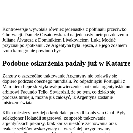
Kontrowersje wywołała również jedenastka z półfinału przeciwko
Chorwacji. Daniele Orsato wskazał na jedenasty metr po zderzeniu
Juliána Álvareza z Dominikiem Livakoviciem. Luka Modrić
przyznał po spotkaniu, że Argentyna była lepsza, ale jego zdaniem
rzutu karnego nie powinno być.
Podobne oskarżenia padały już w Katarze
Zarzuty o szczególne traktowanie Argentyny nie pojawiły się
dopiero podczas obecnego mundialu. Po odpadnięciu Portugalii z
Marokiem Pepe skrytykował powierzenie spotkania argentyńskiemu
arbitrowi Facundo Tello. Stwierdził, że po tym, co działo się
podczas turnieju, można już założyć, iż Argentyna zostanie
mistrzem świata.
Kilka miesięcy później o krok dalej poszedł Louis van Gaal. Były
selekcjoner Holandii sugerował, że sposób traktowania
argentyńskich piłkarzy, brak kar za niektóre zachowania oraz
reakcje sędziów wskazywały na wcześniej przygotowany