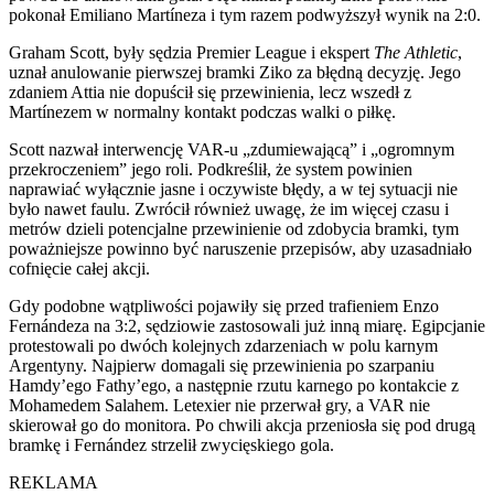
pokonał Emiliano Martíneza i tym razem podwyższył wynik na 2:0.
Graham Scott, były sędzia Premier League i ekspert
The Athletic
,
uznał anulowanie pierwszej bramki Ziko za błędną decyzję. Jego
zdaniem Attia nie dopuścił się przewinienia, lecz wszedł z
Martínezem w normalny kontakt podczas walki o piłkę.
Scott nazwał interwencję VAR-u „zdumiewającą” i „ogromnym
przekroczeniem” jego roli. Podkreślił, że system powinien
naprawiać wyłącznie jasne i oczywiste błędy, a w tej sytuacji nie
było nawet faulu. Zwrócił również uwagę, że im więcej czasu i
metrów dzieli potencjalne przewinienie od zdobycia bramki, tym
poważniejsze powinno być naruszenie przepisów, aby uzasadniało
cofnięcie całej akcji.
Gdy podobne wątpliwości pojawiły się przed trafieniem Enzo
Fernándeza na 3:2, sędziowie zastosowali już inną miarę. Egipcjanie
protestowali po dwóch kolejnych zdarzeniach w polu karnym
Argentyny. Najpierw domagali się przewinienia po szarpaniu
Hamdy’ego Fathy’ego, a następnie rzutu karnego po kontakcie z
Mohamedem Salahem. Letexier nie przerwał gry, a VAR nie
skierował go do monitora. Po chwili akcja przeniosła się pod drugą
bramkę i Fernández strzelił zwycięskiego gola.
REKLAMA