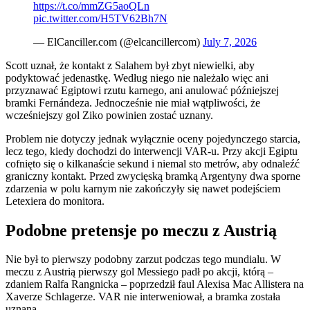
https://t.co/mmZG5aoQLn
pic.twitter.com/H5TV62Bh7N
— ElCanciller.com (@elcancillercom)
July 7, 2026
Scott uznał, że kontakt z Salahem był zbyt niewielki, aby
podyktować jedenastkę. Według niego nie należało więc ani
przyznawać Egiptowi rzutu karnego, ani anulować późniejszej
bramki Fernándeza. Jednocześnie nie miał wątpliwości, że
wcześniejszy gol Ziko powinien zostać uznany.
Problem nie dotyczy jednak wyłącznie oceny pojedynczego starcia,
lecz tego, kiedy dochodzi do interwencji VAR-u. Przy akcji Egiptu
cofnięto się o kilkanaście sekund i niemal sto metrów, aby odnaleźć
graniczny kontakt. Przed zwycięską bramką Argentyny dwa sporne
zdarzenia w polu karnym nie zakończyły się nawet podejściem
Letexiera do monitora.
Podobne pretensje po meczu z Austrią
Nie był to pierwszy podobny zarzut podczas tego mundialu. W
meczu z Austrią pierwszy gol Messiego padł po akcji, którą –
zdaniem Ralfa Rangnicka – poprzedził faul Alexisa Mac Allistera na
Xaverze Schlagerze. VAR nie interweniował, a bramka została
uznana.