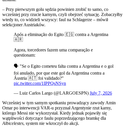
– Przy pierwszym golu sędzia powinien zrobić to samo, co
wcześniej przy rzucie karnym, czyli obejrzeć sytuację. Zobaczyłby
wtedy to, co widzieli wszyscy: faul na Schlagerze – mówił
selekcjoner Austriaków.
Após a eliminação do Egito 🇪🇬 contra a Argentina
🇦🇷
Agora, torcedores fazem uma comparação e
questionam:
🗣️ "Se o Egito cometeu falta contra a Argentina e o gol
foi anulado, por que este gol da Argentina contra a
Áustria 🇦🇹 foi validado?"
pic.twitter.com/1IPPQsNSyn
— Luiz Carlos Largo (@LARGOESPN)
July 7, 2026
Wcześniej w tym samym spotkaniu prowadzący zawody Amin
Omar po interwencji VAR-u przyznał Argentynie rzut karny,
którego Messi nie wykorzystał. Kiedy jednak pojawiły się
wątpliwości dotyczące faulu poprzedzającego bramkę dla
Albicelestes
, system nie wkroczył do akcji.