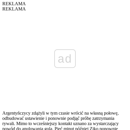
REKLAMA
REKLAMA
ad
Argentyńczycy zdążyli w tym czasie wrócić na własną połowę,
odbudować ustawienie i ponownie podjąć próbę zatrzymania
rywali. Mimo to wcześniejszy kontakt uznano za wystarczający
powód do anulowania gola. Pięć minut później Ziko ponownie