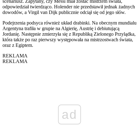
scenariusz. Zapytany, czy Messi miał zostać mistrzem świata,
odpowiedział twierdząco. Holender nie przedstawił jednak żadnych
dowodów, a Virgil van Dijk publicznie odciął się od jego słów.
Podejrzenia podsyca również układ drabinki. Na obecnym mundialu
Argentyna trafiła w grupie na Algierię, Austrię i debiutującą
Jordanię. Następnie zmierzyła się z Republiką Zielonego Przylądka,
która także po raz pierwszy występowała na mistrzostwach świata,
oraz z Egiptem.
REKLAMA
REKLAMA
ad