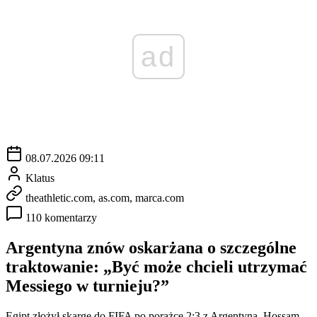
ad
08.07.2026 09:11
Klatus
theathletic.com, as.com, marca.com
110 komentarzy
Argentyna znów oskarżana o szczególne
traktowanie: „Być może chcieli utrzymać
Messiego w turnieju?”
Egipt złożył skargę do FIFA po porażce 2:3 z Argentyną. Hossam