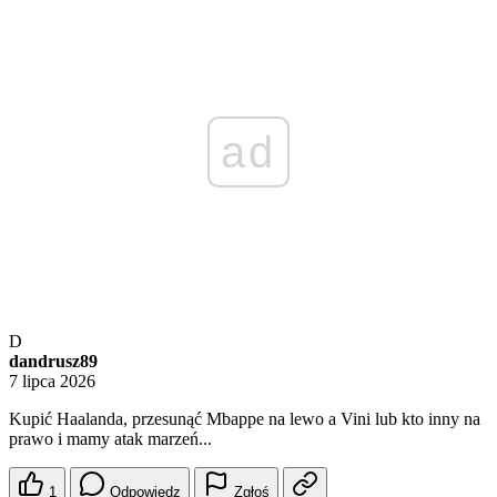
ad
D
dandrusz89
7 lipca 2026
Kupić Haalanda, przesunąć Mbappe na lewo a Vini lub kto inny na
prawo i mamy atak marzeń...
1
Odpowiedz
Zgłoś