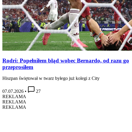
Rodri: Popełniłem błąd wobec Bernardo, od razu go
przeprosiłem
Hiszpan świętował w twarz byłego już kolegi z City
07.07.2026
•
27
REKLAMA
REKLAMA
REKLAMA