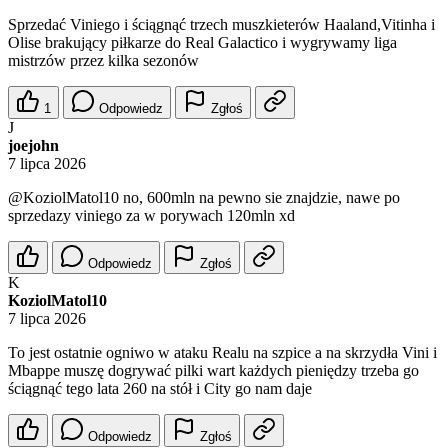
Sprzedać Viniego i ściągnąć trzech muszkieterów Haaland,Vitinha i
Olise brakujący piłkarze do Real Galactico i wygrywamy liga
mistrzów przez kilka sezonów
1
Odpowiedz
Zgłoś
J
joejohn
7 lipca 2026
@KoziolMatol10
no, 600mln na pewno sie znajdzie, nawe po
sprzedazy viniego za w porywach 120mln xd
Odpowiedz
Zgłoś
K
KoziolMatol10
7 lipca 2026
To jest ostatnie ogniwo w ataku Realu na szpice a na skrzydła Vini i
Mbappe muszę dogrywać pilki wart każdych pieniędzy trzeba go
ściągnąć tego lata 260 na stół i City go nam daje
Odpowiedz
Zgłoś