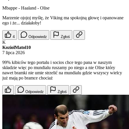
Mbappe - Haaland - Olise
Marzenie ojojoj myślę, że Viking ma spokojną głowę i opanowane
ego i że... działałoby!
4
Odpowiedz
Zgłoś
K
KoziolMatol10
7 lipca 2026
99% kibiców tego portalu i socios chce tego pana w naszym
składzie więc po mundialu ruszamy po niego a nie Olise który
nawet bramki nie umie strzelić na mundialu gdzie wszyscy wielcy
już mają po bramce chociaż
Odpowiedz
Zgłoś