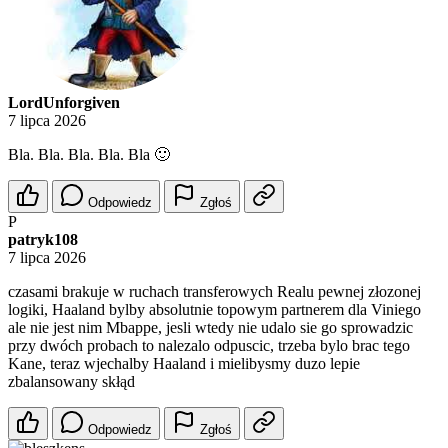
LordUnforgiven
7 lipca 2026
Bla. Bla. Bla. Bla. Bla 🙂
Odpowiedz
Zgłoś
P
patryk108
7 lipca 2026
czasami brakuje w ruchach transferowych Realu pewnej złozonej
logiki, Haaland bylby absolutnie topowym partnerem dla Viniego
ale nie jest nim Mbappe, jesli wtedy nie udalo sie go sprowadzic
przy dwóch probach to nalezalo odpuscic, trzeba bylo brac tego
Kane, teraz wjechalby Haaland i mielibysmy duzo lepie
zbalansowany skłąd
Odpowiedz
Zgłoś