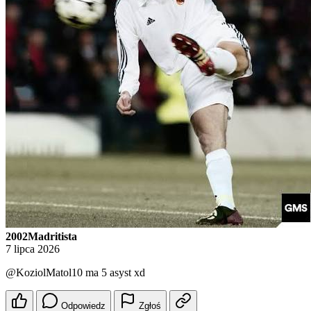
2002Madritista
7 lipca 2026
@KoziolMatol10
ma 5 asyst xd
Odpowiedz
Zgłoś