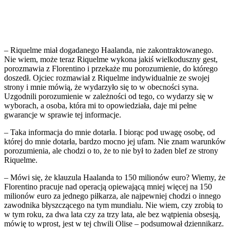
– Riquelme miał dogadanego Haalanda, nie zakontraktowanego.
Nie wiem, może teraz Riquelme wykona jakiś wielkoduszny gest,
porozmawia z Florentino i przekaże mu porozumienie, do którego
doszedł. Ojciec rozmawiał z Riquelme indywidualnie ze swojej
strony i mnie mówią, że wydarzyło się to w obecności syna.
Uzgodnili porozumienie w zależności od tego, co wydarzy się w
wyborach, a osoba, która mi to opowiedziała, daje mi pełne
gwarancje w sprawie tej informacje.
– Taka informacja do mnie dotarła. I biorąc pod uwagę osobę, od
której do mnie dotarła, bardzo mocno jej ufam. Nie znam warunków
porozumienia, ale chodzi o to, że to nie był to żaden blef ze strony
Riquelme.
– Mówi się, że klauzula Haalanda to 150 milionów euro? Wiemy, że
Florentino pracuje nad operacją opiewającą mniej więcej na 150
milionów euro za jednego piłkarza, ale najpewniej chodzi o innego
zawodnika błyszczącego na tym mundialu. Nie wiem, czy zrobią to
w tym roku, za dwa lata czy za trzy lata, ale bez wątpienia obsesją,
mówię to wprost, jest w tej chwili Olise – podsumował dziennikarz.