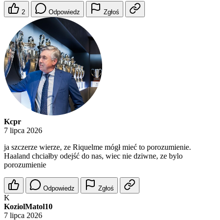
2
Odpowiedz
Zgłoś
Kcpr
7 lipca 2026
ja szczerze wierze, ze Riquelme mógł mieć to porozumienie.
Haaland chciałby odejść do nas, wiec nie dziwne, ze bylo
porozumienie
Odpowiedz
Zgłoś
K
KoziolMatol10
7 lipca 2026