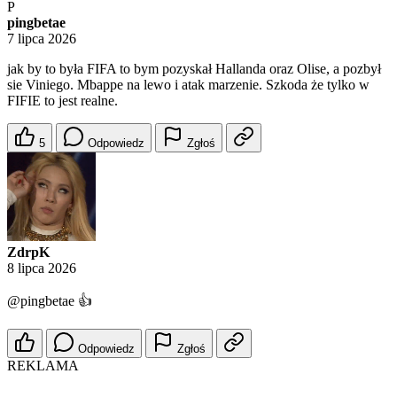
P
pingbetae
7 lipca 2026
jak by to była FIFA to bym pozyskał Hallanda oraz Olise, a pozbył
sie Viniego. Mbappe na lewo i atak marzenie. Szkoda że tylko w
FIFIE to jest realne.
5
Odpowiedz
Zgłoś
ZdrpK
8 lipca 2026
@pingbetae
👍
Odpowiedz
Zgłoś
REKLAMA