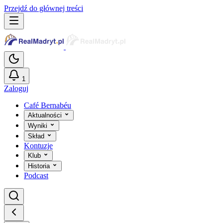
Przejdź do głównej treści
1
Zaloguj
Café Bernabéu
Aktualności
Wyniki
Skład
Kontuzje
Klub
Historia
Podcast