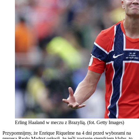
Erling Haaland w meczu z Brazylią. (fot. Getty Images)
Przypomnijmy, że Enrique Riquelme na 4 dni przed wyborami na
prezesa Realu Madryt ogłosił, że jeśli zostanie sternikiem klubu, to