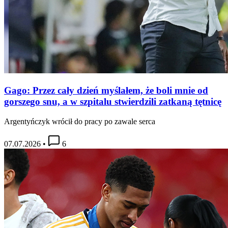
Gago: Przez cały dzień myślałem, że boli mnie od
gorszego snu, a w szpitalu stwierdzili zatkaną tętnicę
Argentyńczyk wrócił do pracy po zawale serca
07.07.2026
•
6