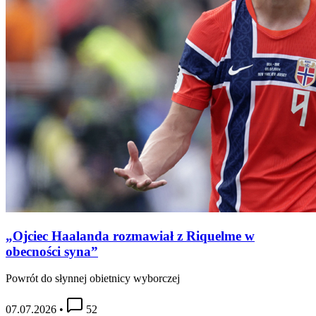
„Ojciec Haalanda rozmawiał z Riquelme w
obecności syna”
Powrót do słynnej obietnicy wyborczej
07.07.2026
•
52