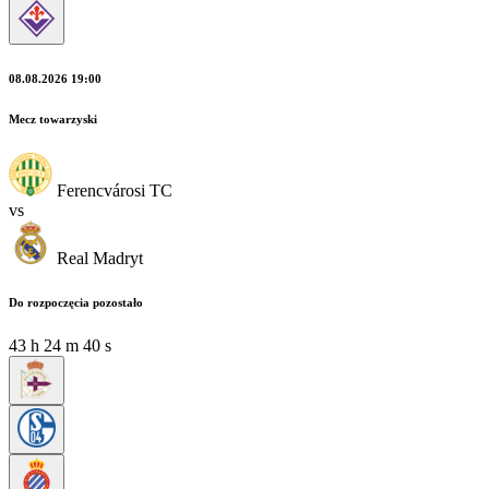
08.08.2026 19:00
Mecz towarzyski
Ferencvárosi TC
vs
Real Madryt
Do rozpoczęcia pozostało
43
h
24
m
38
s