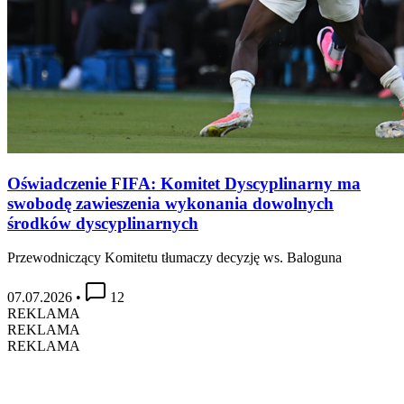
Oświadczenie FIFA: Komitet Dyscyplinarny ma
swobodę zawieszenia wykonania dowolnych
środków dyscyplinarnych
Przewodniczący Komitetu tłumaczy decyzję ws. Baloguna
07.07.2026
•
12
REKLAMA
REKLAMA
REKLAMA