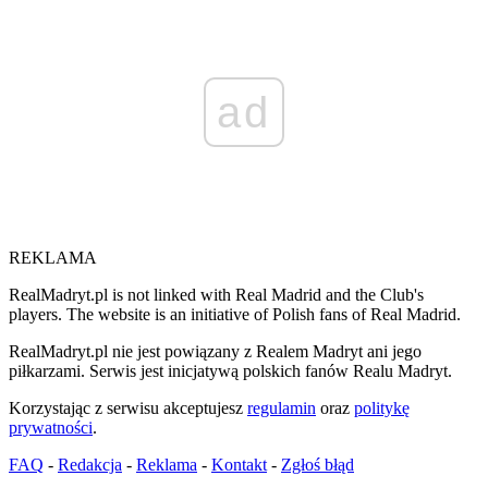
ad
REKLAMA
RealMadryt.pl is not linked with Real Madrid and the Club's
players. The website is an initiative of Polish fans of Real Madrid.
RealMadryt.pl nie jest powiązany z Realem Madryt ani jego
piłkarzami. Serwis jest inicjatywą polskich fanów Realu Madryt.
Korzystając z serwisu akceptujesz
regulamin
oraz
politykę
prywatności
.
FAQ
-
Redakcja
-
Reklama
-
Kontakt
-
Zgłoś błąd