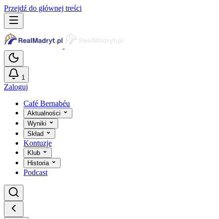
Przejdź do głównej treści
1
Zaloguj
Café Bernabéu
Aktualności
Wyniki
Skład
Kontuzje
Klub
Historia
Podcast