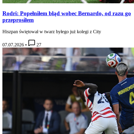
Rodri: Popełniłem błąd wobec Bernardo, od razu go
przeprosiłem
Hiszpan świętował w twarz byłego już kolegi z City
07.07.2026
•
27