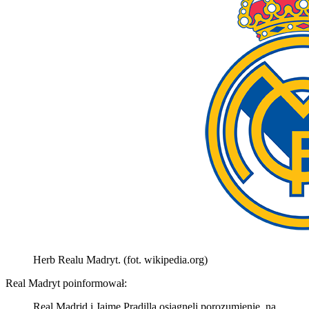
Herb Realu Madryt. (fot. wikipedia.org)
Real Madryt poinformował:
Real Madrid i Jaime Pradilla osiągnęli porozumienie, na