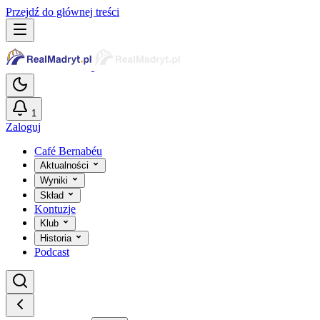
Przejdź do głównej treści
1
Zaloguj
Café Bernabéu
Aktualności
Wyniki
Skład
Kontuzje
Klub
Historia
Podcast