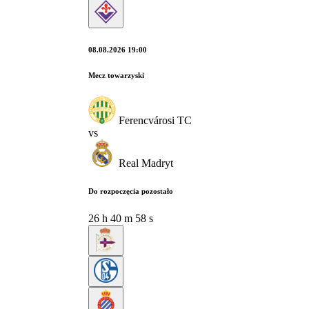
08.08.2026 19:00
Mecz towarzyski
Ferencvárosi TC
vs
Real Madryt
Do rozpoczęcia pozostało
26
h
40
m
57
s