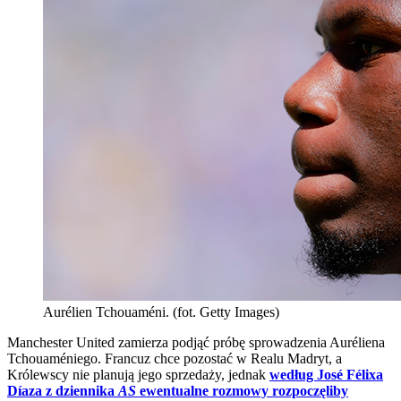
Aurélien Tchouaméni. (fot. Getty Images)
Manchester United zamierza podjąć próbę sprowadzenia Auréliena
Tchouaméniego. Francuz chce pozostać w Realu Madryt, a
Królewscy nie planują jego sprzedaży, jednak
według José Félixa
Díaza z dziennika
AS
ewentualne rozmowy rozpoczęliby