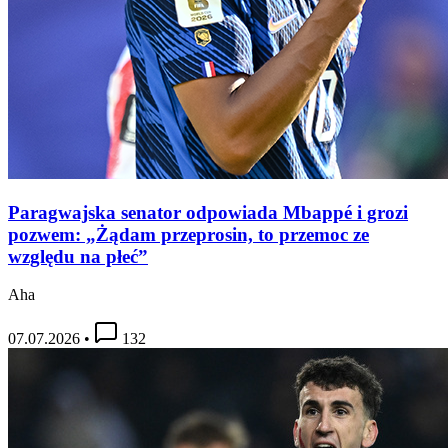
Paragwajska senator odpowiada Mbappé i grozi
pozwem: „Żądam przeprosin, to przemoc ze
względu na płeć”
Aha
07.07.2026
•
132