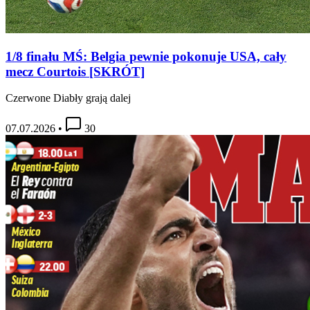
1/8 finału MŚ: Belgia pewnie pokonuje USA, cały
mecz Courtois [SKRÓT]
Czerwone Diabły grają dalej
07.07.2026
•
30