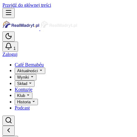
Przejdź do głównej treści
1
Zaloguj
Café Bernabéu
Aktualności
Wyniki
Skład
Kontuzje
Klub
Historia
Podcast