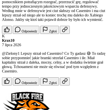
pomocnikiem potrafiącym rozegrać, przerzucić grę, regulować
tempo przy jednoczesnym jakościowym wsparciu defensywy.
Według mnie w defensywie jest ciut słabszy od Casemiro i ma ciut
lepszy strzał od niego ale to koniec trochę mu daleko do Xabiego
Alonso. Jakby się ktoś taki pojawił dobrze by było ich wymienić.
Odpowiedz
Zgłoś
K
Krax10
7 lipca 2026
@Zielony1
Lepszy strzał od Casemiro? Co Ty gadasz 😅 To radzę
sobie przypomnieć jakie bramki strzelał Casemiro i ile. Miał
kapitalny strzał z daleka, mocny, celny, a w dodatku świetnie grał
głową. Tchouameni nie może się równać pod tym względem z
Casemiro.
Odpowiedz
Zgłoś