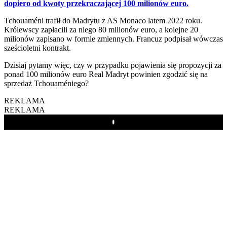
dopiero od kwoty przekraczającej 100 milionów euro.
Tchouaméni trafił do Madrytu z AS Monaco latem 2022 roku.
Królewscy zapłacili za niego 80 milionów euro, a kolejne 20
milionów zapisano w formie zmiennych. Francuz podpisał wówczas
sześcioletni kontrakt.
Dzisiaj pytamy więc, czy w przypadku pojawienia się propozycji za
ponad 100 milionów euro Real Madryt powinien zgodzić się na
sprzedaż Tchouaméniego?
REKLAMA
REKLAMA
Play