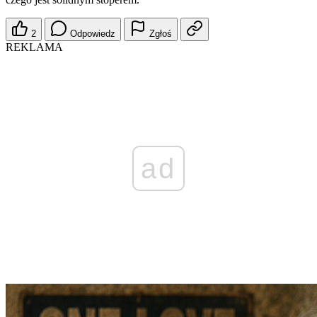
2
Odpowiedz
Zgłoś
REKLAMA
ad