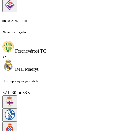
08.08.2026 19:00
Mecz towarzyski
Ferencvárosi TC
vs
Real Madryt
Do rozpoczęcia pozostało
32
h
30
m
32
s