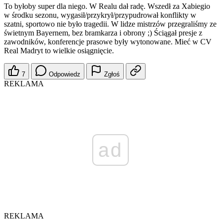
To byłoby super dla niego. W Realu dał radę. Wszedł za Xabiegio
w środku sezonu, wygasił/przykrył/przypudrował konflikty w
szatni, sportowo nie było tragedii. W lidze mistrzów przegraliśmy ze
świetnym Bayernem, bez bramkarza i obrony ;) Ściągał presje z
zawodników, konferencje prasowe były wytonowane. Mieć w CV
Real Madryt to wielkie osiągnięcie.
7
Odpowiedz
Zgłoś
REKLAMA
ad
REKLAMA