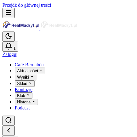
Przejdź do głównej treści
1
Zaloguj
Café Bernabéu
Aktualności
Wyniki
Skład
Kontuzje
Klub
Historia
Podcast