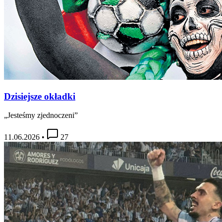
Dzisiejsze okładki
„Jesteśmy zjednoczeni”
11.06.2026
•
27