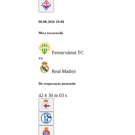
08.08.2026 19:00
Mecz towarzyski
Ferencvárosi TC
vs
Real Madryt
Do rozpoczęcia pozostało
42
h
30
m
02
s