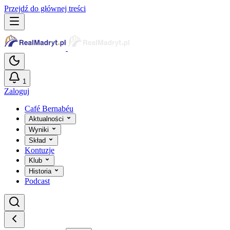
Przejdź do głównej treści
1
Zaloguj
Café Bernabéu
Aktualności
Wyniki
Skład
Kontuzje
Klub
Historia
Podcast