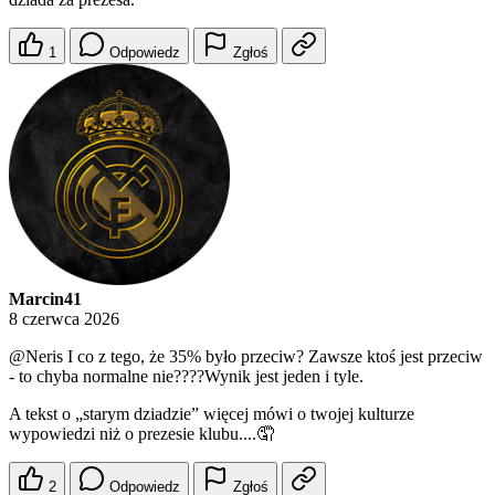
1
Odpowiedz
Zgłoś
Marcin41
8 czerwca 2026
@Neris
I co z tego, że 35% było przeciw? Zawsze ktoś jest przeciw
- to chyba normalne nie????Wynik jest jeden i tyle.
A tekst o „starym dziadzie” więcej mówi o twojej kulturze
wypowiedzi niż o prezesie klubu....🤦
2
Odpowiedz
Zgłoś