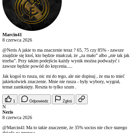
Marcin41
8 czerwca 2026
@Neris
A jakie to ma znaczenie teraz ? 65, 75 czy 85% - zawsze
znajdzie się ktoś, kto będzie miałczał, że „za mało” albo „nie tak jak
trzeba”. Przy takim podejściu każdy wynik można podważyć i
zawsze będzie powód do kręcenia.....
Jak kogoś to rusza, nic mi do tego, ale nie dopisuj , że ma to mieć
jakiekolwiek znaczenie. Mnie nie rusza - były wybory, wygrał,
temat zamknięty. Reszta to tylko szum .
1
Odpowiedz
Zgłoś
N
Neris
8 czerwca 2026
@Marcin41
Ma to takie znaczenie, że 35% socios nie chce starego
dziada za prezesa.