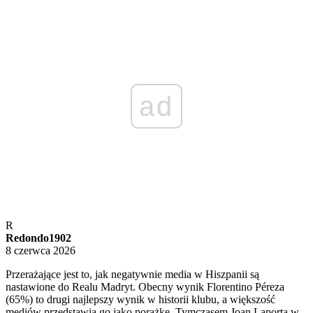
ad
R
Redondo1902
8 czerwca 2026
Przerażające jest to, jak negatywnie media w Hiszpanii są
nastawione do Realu Madryt. Obecny wynik Florentino Péreza
(65%) to drugi najlepszy wynik w historii klubu, a większość
mediów przedstawia go jako porażkę. Tymczasem Joan Laporta w