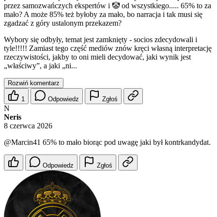
przez samozwańczych ekspertów i 🤡 od wszystkiego..... 65% to za
mało? A może 85% też byłoby za mało, bo narracja i tak musi się
zgadzać z góry ustalonym przekazem?
Wybory się odbyły, temat jest zamknięty - socios zdecydowali i
tyle!!!!! Zamiast tego część mediów znów kręci własną interpretację
rzeczywistości, jakby to oni mieli decydować, jaki wynik jest
„właściwy”, a jaki „ni...
Rozwiń komentarz
1
Odpowiedz
Zgłoś
N
Neris
8 czerwca 2026
@Marcin41
65% to mało biorąc pod uwagę jaki był kontrkandydat.
Odpowiedz
Zgłoś