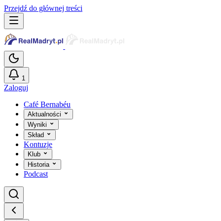
Przejdź do głównej treści
1
Zaloguj
Café Bernabéu
Aktualności
Wyniki
Skład
Kontuzje
Klub
Historia
Podcast