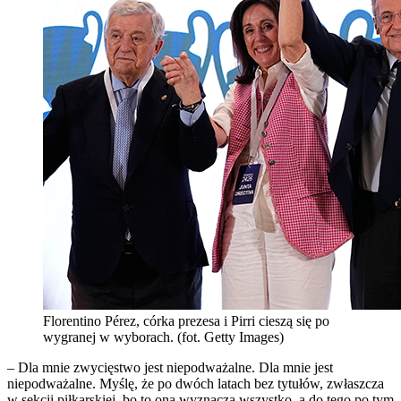
Florentino Pérez, córka prezesa i Pirri cieszą się po
wygranej w wyborach. (fot. Getty Images)
– Dla mnie zwycięstwo jest niepodważalne. Dla mnie jest
niepodważalne. Myślę, że po dwóch latach bez tytułów, zwłaszcza
w sekcji piłkarskiej, bo to ona wyznacza wszystko, a do tego po tym