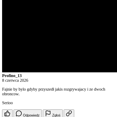
Profino_13
8 czerwca 2026
Fajnie by bylo gdyby przyszedł jakis rozgrywajacy i ze dwoch
obroncow.
Serioo
Odpowiedz
Zgłoś