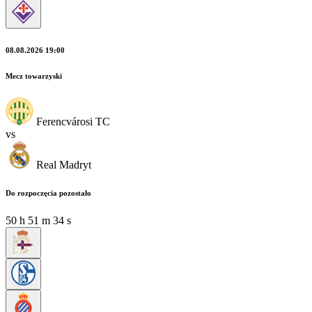
08.08.2026 19:00
Mecz towarzyski
Ferencvárosi TC
vs
Real Madryt
Do rozpoczęcia pozostało
50
h
51
m
32
s