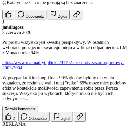
@Kataryniarz
Ci co nie głosują są bez znaczenia.
Odpowiedz
Zgłoś
J
jandlugosz
8 czerwca 2026
Po prostu wszystko jest kwestią perspektywy. W ostatnich
wyborach po zajęciu czwartego miejsca w lidze i odpadnięciu z LM
z Monaco miał 94%.
https://www.realmadryt.pl/tekst/91192-czesc-xiv-sezon-ogorkowy-
2003-2004
W przypadku Kim Jong Una - 90% głosów byłoby dla wielu
sygnałem, że reżim się wali i tutaj "tylko" 65% może mieć podobny
efekt w kontekście możliwości zapewnienia sobie przez Pereza
sukcesji. Wszystko po wyborach, których miało nie być i ich
jedynym cel...
Rozwiń komentarz
2
Odpowiedz
Zgłoś
REKLAMA