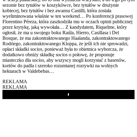
sezonie bez tytułów w koszykówce, bez tytułów w drużynie
kobiecej, bez tytułów i bez awansu Castilli, która została
wyeliminowana właśnie w ten weekend… Po konferencji prasowej
Florentino Péreza, która zaszkodziła mu w oczach opinii publicznej
przez krytykę, jaką wywołała… Z kandydatem, Riquelme, który
ogłosił, że ma u swojego boku Raúla, Hierro, Casillasa i Del
Bosque, że ma zakontraktowanego Haalanda, zakontraktowanego
Rodriego, zakontraktowanego Kloppa, że jeśli ich nie sprowadzi,
opłaci składki
socios
, ponieważ była to obietnica wyborcza, że
dodatkowo obniży składkę
socios
o połowę, że proponuje
miasteczko dla
socios
, aby wszyscy mogli korzystać z basenów,
kortów do padla i szeroko rozumianej rozrywki na wolnych
hektarach w Valdebebas…
REKLAMA
REKLAMA
Play