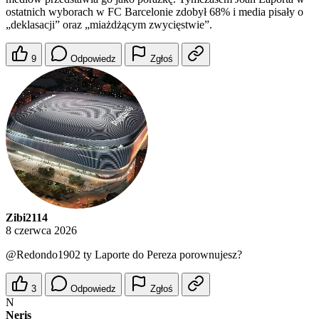
ostatnich wyborach w FC Barcelonie zdobył 68% i media pisały o
„deklasacji” oraz „miażdżącym zwycięstwie”.
9
Odpowiedz
Zgłoś
Zibi2114
8 czerwca 2026
@Redondo1902
ty Laporte do Pereza porownujesz?
3
Odpowiedz
Zgłoś
N
Neris