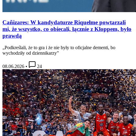
Cañizares: W kandydaturze Riquelme powtarzali
mi, że wszystko, co obiecali, łącznie z Kloppem, było
prawdą
„Podkreślali, że to gra i że nie były to oficjalne dementi, bo
wychodziły od dziennikarzy”
08.06.2026
•
24