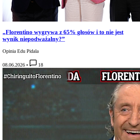
„Florentino wygrywa z 65% głosów i to nie jest
wynik niepodważalny?”
Opinia Edu Pidala
08.06.2026
•
18