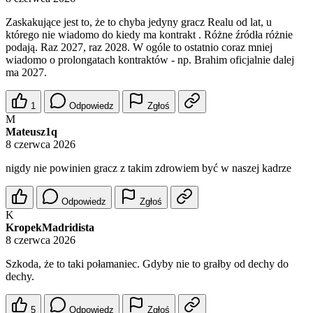
Zaskakujące jest to, że to chyba jedyny gracz Realu od lat, u
którego nie wiadomo do kiedy ma kontrakt . Różne źródła różnie
podają. Raz 2027, raz 2028. W ogóle to ostatnio coraz mniej
wiadomo o prolongatach kontraktów - np. Brahim oficjalnie dalej
ma 2027.
1
Odpowiedz
Zgłoś
M
Mateusz1q
8 czerwca 2026
nigdy nie powinien gracz z takim zdrowiem być w naszej kadrze
Odpowiedz
Zgłoś
K
KropekMadridista
8 czerwca 2026
Szkoda, że to taki połamaniec. Gdyby nie to grałby od dechy do
dechy.
5
Odpowiedz
Zgłoś