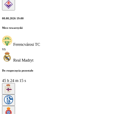
08.08.2026 19:00
Mecz towarzyski
Ferencvárosi TC
vs
Real Madryt
Do rozpoczęcia pozostało
45
h
24
m
13
s