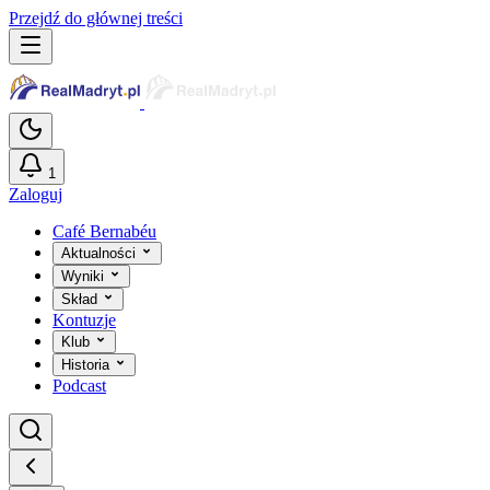
Przejdź do głównej treści
1
Zaloguj
Café Bernabéu
Aktualności
Wyniki
Skład
Kontuzje
Klub
Historia
Podcast