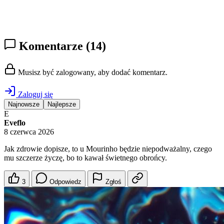
Komentarze
(14)
Musisz być zalogowany, aby dodać komentarz.
Zaloguj się
Najnowsze
Najlepsze
E
Eveflo
8 czerwca 2026
Jak zdrowie dopisze, to u Mourinho będzie niepodważalny, czego
mu szczerze życzę, bo to kawał świetnego obrońcy.
3
Odpowiedz
Zgłoś