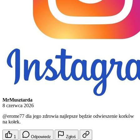
MrMusztarda
8 czerwca 2026
@erome77
dla jego zdrowia najlepsze będzie odwieszenie korków
na kołek.
1
Odpowiedz
Zgłoś