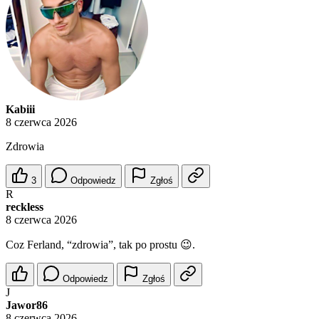
Kabiii
8 czerwca 2026
Zdrowia
3
Odpowiedz
Zgłoś
R
reckless
8 czerwca 2026
Coz Ferland, “zdrowia”, tak po prostu 😉.
Odpowiedz
Zgłoś
J
Jawor86
8 czerwca 2026