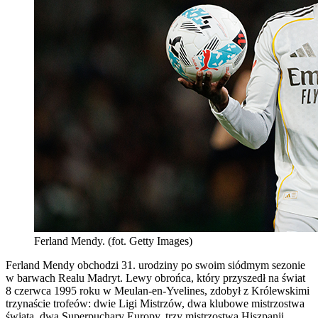
Ferland Mendy. (fot. Getty Images)
Ferland Mendy obchodzi 31. urodziny po swoim siódmym sezonie
w barwach Realu Madryt. Lewy obrońca, który przyszedł na świat
8 czerwca 1995 roku w Meulan-en-Yvelines, zdobył z Królewskimi
trzynaście trofeów: dwie Ligi Mistrzów, dwa klubowe mistrzostwa
świata, dwa Superpuchary Europy, trzy mistrzostwa Hiszpanii,