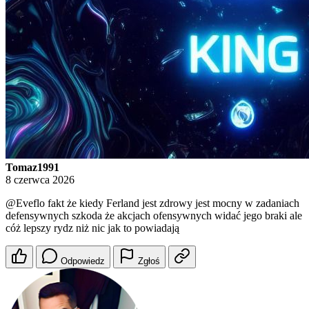
Tomaz1991
8 czerwca 2026
@Eveflo
fakt że kiedy Ferland jest zdrowy jest mocny w zadaniach
defensywnych szkoda że akcjach ofensywnych widać jego braki ale
cóż lepszy rydz niż nic jak to powiadają
Odpowiedz
Zgłoś