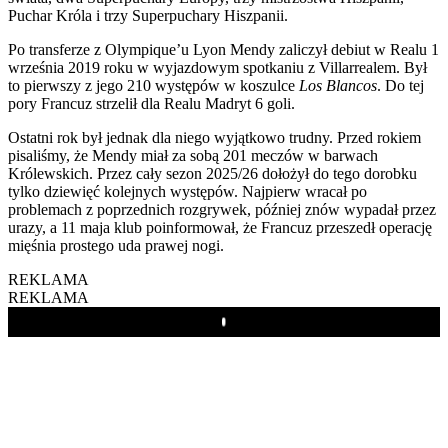
Puchar Króla i trzy Superpuchary Hiszpanii.
Po transferze z Olympique’u Lyon Mendy zaliczył debiut w Realu 1
września 2019 roku w wyjazdowym spotkaniu z Villarrealem. Był
to pierwszy z jego 210 występów w koszulce
Los Blancos
. Do tej
pory Francuz strzelił dla Realu Madryt 6 goli.
Ostatni rok był jednak dla niego wyjątkowo trudny. Przed rokiem
pisaliśmy, że Mendy miał za sobą 201 meczów w barwach
Królewskich. Przez cały sezon 2025/26 dołożył do tego dorobku
tylko dziewięć kolejnych występów. Najpierw wracał po
problemach z poprzednich rozgrywek, później znów wypadał przez
urazy, a 11 maja klub poinformował, że Francuz przeszedł operację
mięśnia prostego uda prawej nogi.
REKLAMA
REKLAMA
Play