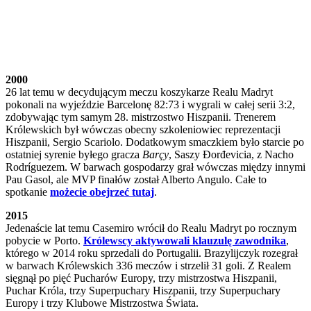
2000
26 lat temu w decydującym meczu koszykarze Realu Madryt
pokonali na wyjeździe Barcelonę 82:73 i wygrali w całej serii 3:2,
zdobywając tym samym 28. mistrzostwo Hiszpanii. Trenerem
Królewskich był wówczas obecny szkoleniowiec reprezentacji
Hiszpanii, Sergio Scariolo. Dodatkowym smaczkiem było starcie po
ostatniej syrenie byłego gracza
Barçy
, Saszy Đorđevicia, z Nacho
Rodríguezem. W barwach gospodarzy grał wówczas między innymi
Pau Gasol, ale MVP finałów został Alberto Angulo. Całe to
spotkanie
możecie obejrzeć tutaj
.
2015
Jedenaście lat temu Casemiro wrócił do Realu Madryt po rocznym
pobycie w Porto.
Królewscy aktywowali klauzulę zawodnika
,
którego w 2014 roku sprzedali do Portugalii. Brazylijczyk rozegrał
w barwach Królewskich 336 meczów i strzelił 31 goli. Z Realem
sięgnął po pięć Pucharów Europy, trzy mistrzostwa Hiszpanii,
Puchar Króla, trzy Superpuchary Hiszpanii, trzy Superpuchary
Europy i trzy Klubowe Mistrzostwa Świata.