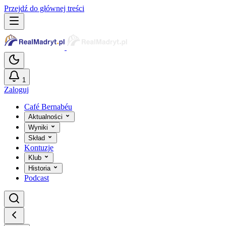
Przejdź do głównej treści
1
Zaloguj
Café Bernabéu
Aktualności
Wyniki
Skład
Kontuzje
Klub
Historia
Podcast