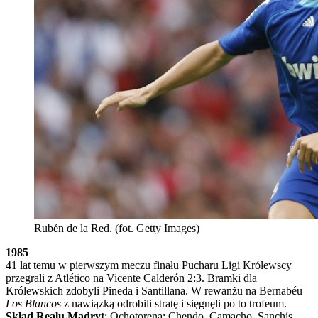
Rubén de la Red. (fot. Getty Images)
1985
41 lat temu w pierwszym meczu finału Pucharu Ligi Królewscy
przegrali z Atlético na Vicente Calderón 2:3. Bramki dla
Królewskich zdobyli Pineda i Santillana. W rewanżu na Bernabéu
Los Blancos
z nawiązką odrobili stratę i sięgnęli po to trofeum.
Skład Realu Madryt
: Ochotorena; Chendo, Camacho, Sanchís,