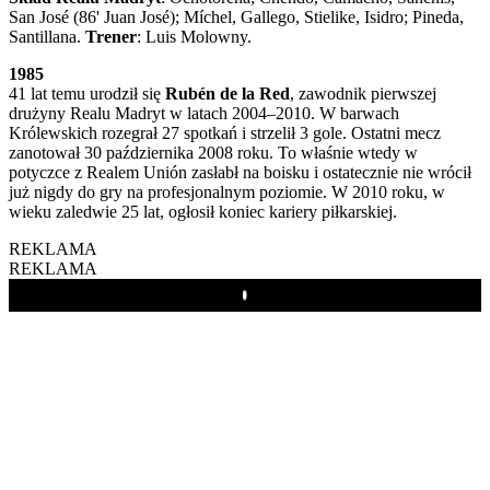
San José (86' Juan José); Míchel, Gallego, Stielike, Isidro; Pineda,
Santillana.
Trener
: Luis Molowny.
1985
41 lat temu urodził się
Rubén de la Red
, zawodnik pierwszej
drużyny Realu Madryt w latach 2004–2010. W barwach
Królewskich rozegrał 27 spotkań i strzelił 3 gole. Ostatni mecz
zanotował 30 października 2008 roku. To właśnie wtedy w
potyczce z Realem Unión zasłabł na boisku i ostatecznie nie wrócił
już nigdy do gry na profesjonalnym poziomie. W 2010 roku, w
wieku zaledwie 25 lat, ogłosił koniec kariery piłkarskiej.
REKLAMA
REKLAMA
Play