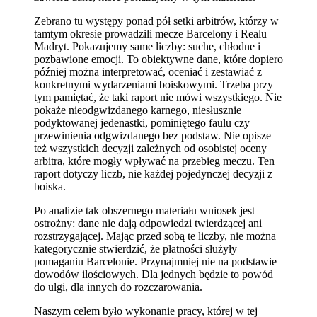
Zebrano tu występy ponad pół setki arbitrów, którzy w
tamtym okresie prowadzili mecze Barcelony i Realu
Madryt. Pokazujemy same liczby: suche, chłodne i
pozbawione emocji. To obiektywne dane, które dopiero
później można interpretować, oceniać i zestawiać z
konkretnymi wydarzeniami boiskowymi. Trzeba przy
tym pamiętać, że taki raport nie mówi wszystkiego. Nie
pokaże nieodgwizdanego karnego, niesłusznie
podyktowanej jedenastki, pominiętego faulu czy
przewinienia odgwizdanego bez podstaw. Nie opisze
też wszystkich decyzji zależnych od osobistej oceny
arbitra, które mogły wpływać na przebieg meczu. Ten
raport dotyczy liczb, nie każdej pojedynczej decyzji z
boiska.
Po analizie tak obszernego materiału wniosek jest
ostrożny: dane nie dają odpowiedzi twierdzącej ani
rozstrzygającej. Mając przed sobą te liczby, nie można
kategorycznie stwierdzić, że płatności służyły
pomaganiu Barcelonie. Przynajmniej nie na podstawie
dowodów ilościowych. Dla jednych będzie to powód
do ulgi, dla innych do rozczarowania.
Naszym celem było wykonanie pracy, której w tej