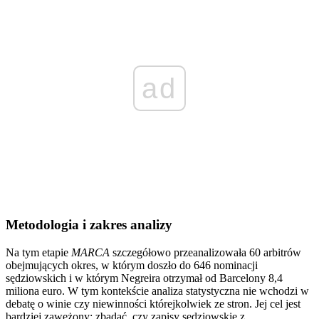
ad
Metodologia i zakres analizy
Na tym etapie
MARCA
szczegółowo przeanalizowała 60 arbitrów
obejmujących okres, w którym doszło do 646 nominacji
sędziowskich i w którym Negreira otrzymał od Barcelony 8,4
miliona euro. W tym kontekście analiza statystyczna nie wchodzi w
debatę o winie czy niewinności którejkolwiek ze stron. Jej cel jest
bardziej zawężony: zbadać, czy zapisy sędziowskie z