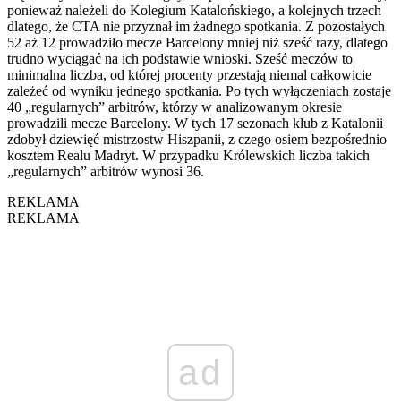
ponieważ należeli do Kolegium Katalońskiego, a kolejnych trzech
dlatego, że CTA nie przyznał im żadnego spotkania. Z pozostałych
52 aż 12 prowadziło mecze Barcelony mniej niż sześć razy, dlatego
trudno wyciągać na ich podstawie wnioski. Sześć meczów to
minimalna liczba, od której procenty przestają niemal całkowicie
zależeć od wyniku jednego spotkania. Po tych wyłączeniach zostaje
40 „regularnych” arbitrów, którzy w analizowanym okresie
prowadzili mecze Barcelony. W tych 17 sezonach klub z Katalonii
zdobył dziewięć mistrzostw Hiszpanii, z czego osiem bezpośrednio
kosztem Realu Madryt. W przypadku Królewskich liczba takich
„regularnych” arbitrów wynosi 36.
REKLAMA
REKLAMA
ad