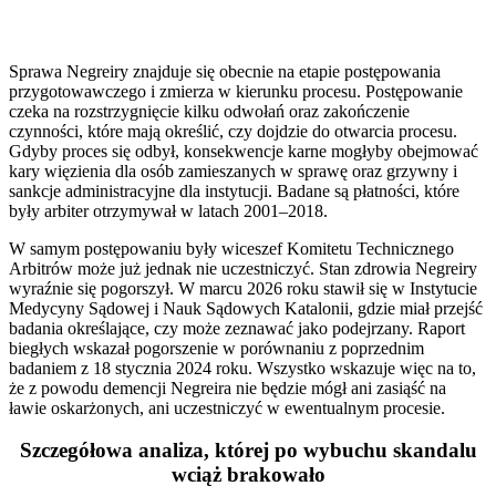
Sprawa Negreiry znajduje się obecnie na etapie postępowania
przygotowawczego i zmierza w kierunku procesu. Postępowanie
czeka na rozstrzygnięcie kilku odwołań oraz zakończenie
czynności, które mają określić, czy dojdzie do otwarcia procesu.
Gdyby proces się odbył, konsekwencje karne mogłyby obejmować
kary więzienia dla osób zamieszanych w sprawę oraz grzywny i
sankcje administracyjne dla instytucji. Badane są płatności, które
były arbiter otrzymywał w latach 2001–2018.
W samym postępowaniu były wiceszef Komitetu Technicznego
Arbitrów może już jednak nie uczestniczyć. Stan zdrowia Negreiry
wyraźnie się pogorszył. W marcu 2026 roku stawił się w Instytucie
Medycyny Sądowej i Nauk Sądowych Katalonii, gdzie miał przejść
badania określające, czy może zeznawać jako podejrzany. Raport
biegłych wskazał pogorszenie w porównaniu z poprzednim
badaniem z 18 stycznia 2024 roku. Wszystko wskazuje więc na to,
że z powodu demencji Negreira nie będzie mógł ani zasiąść na
ławie oskarżonych, ani uczestniczyć w ewentualnym procesie.
Szczegółowa analiza, której po wybuchu skandalu
wciąż brakowało