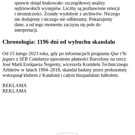
sprawie dotąd brakowało: szczegółowej analizy
sędziowskich występów. Liczby są pozbawione emocji
i stronniczości. Zostały wydobyte z archiwów. Niczego
nie dodajemy i niczego nie odbieramy. Pokazujemy
dane, a od tego momentu zaczyna się pole do
interpretacji.
Chronologia: 1196 dni od wybuchu skandalu
Od 15 lutego 2023 roku, gdy po informacjach programu
Que t’hi
jugues
z
SER Catalunya
ujawniono płatności Barcelony na rzecz
José Maríi Enríqueza Negreiry, wiceszefa Komitetu Technicznego
Arbitrów w latach 1994–2018, skandal badany przez prokuraturę
wstrząsnął klubem z Katalonii i całym hiszpańskim futbolem.
REKLAMA
REKLAMA