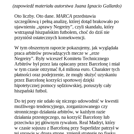
(zapowiedź materiału autorstwa Juana Ignacio Gallardo)
Oto liczby. Oto dane.
MARCA
przedstawia
szczegółową i pełną analizę, której dotąd brakowało po
ujawnieniu „sprawy Negreiry”, czyli skandalu, który
wstrząsnął hiszpańskim futbolem, choć do dziś nie
przyniósł ostatecznych konsekwencji.
W tym obszernym raporcie pokazujemy, jak wyglądała
praca arbitrów prowadzących mecze w „erze
Negreiry”. Były wiceszef Komitetu Technicznego
Arbitrów był przez lata opłacany przez Barcelonę i miał
w tym czasie otrzymać 8,4 miliona euro. Charakter tych
płatności oraz podejrzenie, że mogły służyć uzyskaniu
przez Barcelonę korzyści sportowej dzięki
hipotetycznej pomocy sędziowskiej, poruszyły cały
hiszpański futbol.
Do tej pory nie udało się niczego udowodnić w kwestii
możliwego tendencyjnego, zorganizowanego czy
stronniczego działania arbitrów, w każdym razie
działania przestępczego, na korzyść Barcelony lub
przeciwko jej głównym rywalom. Real Madryt, który
w czasie sojuszu z Barceloną przy Superlidze patrzył w
tej sprawie w drugą stronę, zmienił strategię po fiasku