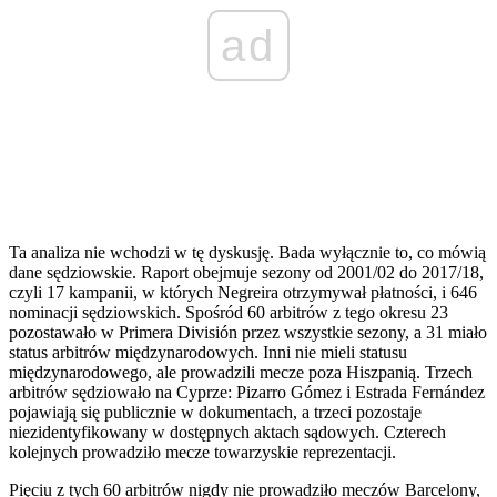
ad
Ta analiza nie wchodzi w tę dyskusję. Bada wyłącznie to, co mówią
dane sędziowskie. Raport obejmuje sezony od 2001/02 do 2017/18,
czyli 17 kampanii, w których Negreira otrzymywał płatności, i 646
nominacji sędziowskich. Spośród 60 arbitrów z tego okresu 23
pozostawało w Primera División przez wszystkie sezony, a 31 miało
status arbitrów międzynarodowych. Inni nie mieli statusu
międzynarodowego, ale prowadzili mecze poza Hiszpanią. Trzech
arbitrów sędziowało na Cyprze: Pizarro Gómez i Estrada Fernández
pojawiają się publicznie w dokumentach, a trzeci pozostaje
niezidentyfikowany w dostępnych aktach sądowych. Czterech
kolejnych prowadziło mecze towarzyskie reprezentacji.
Pięciu z tych 60 arbitrów nigdy nie prowadziło meczów Barcelony,