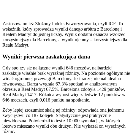
Zastosowano też Złożony Indeks Faworyzowania, czyli ICF. To
wskaźnik, który sprowadza wyniki danego arbitra z Barceloną i
Realem Madryt do jednej liczby. Wynik dodatni oznacza wzorzec
korzystniejszy dla Barcelony, a wynik ujemny – korzystniejszy dla
Realu Madryt.
Wyniki: pierwsza zaskakująca dana
Gdy spojrzy się na łączne wyniki 646 meczów, najbardziej
zaskakuje właśnie brak wyraźnej różnicy. Na poziomie ogólnym nie
widać ogromnej przewagi Barcelony. Jest raczej niemal idealna
równowaga. Barça wygrała 67,3% spotkań w analizowanym
okresie, a Real Madryt 67,5%. Barcelona zdobyła 1429 punktów,
Real Madryt 1417. Różnica wynosi więc zaledwie 12 punktów w
646 meczach, czyli 0,016 punktu na spotkanie.
Żeby lepiej zrozumieć skalę tej różnicy: odpowiada ona jednemu
zwycięstwu co 187 kolejek. Statystycznie jest praktycznie
niewidoczna. Potwierdził to test z 10 000 symulacji, w których
losowo mieszano wyniki obu drużyn. Nie wykazał on wyraźnych
różnic.