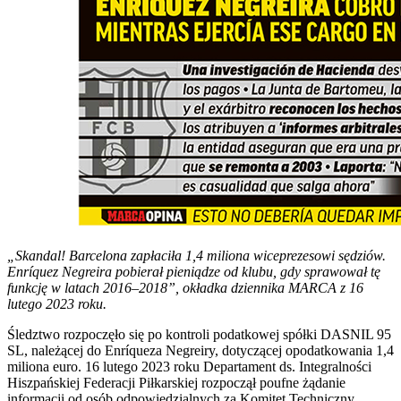
„Skandal! Barcelona zapłaciła 1,4 miliona wiceprezesowi sędziów.
Enríquez Negreira pobierał pieniądze od klubu, gdy sprawował tę
funkcję w latach 2016–2018”, okładka dziennika MARCA z 16
lutego 2023 roku.
Śledztwo rozpoczęło się po kontroli podatkowej spółki DASNIL 95
SL, należącej do Enríqueza Negreiry, dotyczącej opodatkowania 1,4
miliona euro. 16 lutego 2023 roku Departament ds. Integralności
Hiszpańskiej Federacji Piłkarskiej rozpoczął poufne żądanie
informacji od osób odpowiedzialnych za Komitet Techniczny