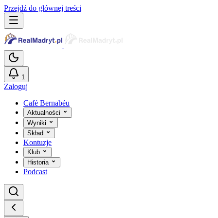
Przejdź do głównej treści
1
Zaloguj
Café Bernabéu
Aktualności
Wyniki
Skład
Kontuzje
Klub
Historia
Podcast