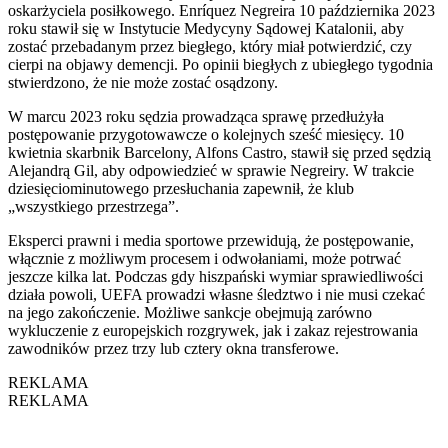
oskarżyciela posiłkowego. Enríquez Negreira 10 października 2023
roku stawił się w Instytucie Medycyny Sądowej Katalonii, aby
zostać przebadanym przez biegłego, który miał potwierdzić, czy
cierpi na objawy demencji. Po opinii biegłych z ubiegłego tygodnia
stwierdzono, że nie może zostać osądzony.
W marcu 2023 roku sędzia prowadząca sprawę przedłużyła
postępowanie przygotowawcze o kolejnych sześć miesięcy. 10
kwietnia skarbnik Barcelony, Alfons Castro, stawił się przed sędzią
Alejandrą Gil, aby odpowiedzieć w sprawie Negreiry. W trakcie
dziesięciominutowego przesłuchania zapewnił, że klub
„wszystkiego przestrzega”.
Eksperci prawni i media sportowe przewidują, że postępowanie,
włącznie z możliwym procesem i odwołaniami, może potrwać
jeszcze kilka lat. Podczas gdy hiszpański wymiar sprawiedliwości
działa powoli, UEFA prowadzi własne śledztwo i nie musi czekać
na jego zakończenie. Możliwe sankcje obejmują zarówno
wykluczenie z europejskich rozgrywek, jak i zakaz rejestrowania
zawodników przez trzy lub cztery okna transferowe.
REKLAMA
REKLAMA