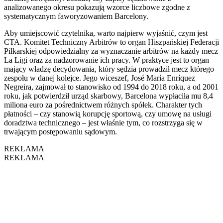
analizowanego okresu pokazują wzorce liczbowe zgodne z
systematycznym faworyzowaniem Barcelony.
Aby umiejscowić czytelnika, warto najpierw wyjaśnić, czym jest
CTA. Komitet Techniczny Arbitrów to organ Hiszpańskiej Federacji
Piłkarskiej odpowiedzialny za wyznaczanie arbitrów na każdy mecz
La Ligi oraz za nadzorowanie ich pracy. W praktyce jest to organ
mający władzę decydowania, który sędzia prowadził mecz którego
zespołu w danej kolejce. Jego wiceszef, José María Enríquez
Negreira, zajmował to stanowisko od 1994 do 2018 roku, a od 2001
roku, jak potwierdził urząd skarbowy, Barcelona wypłaciła mu 8,4
miliona euro za pośrednictwem różnych spółek. Charakter tych
płatności – czy stanowią korupcję sportową, czy umowę na usługi
doradztwa technicznego – jest właśnie tym, co rozstrzyga się w
trwającym postępowaniu sądowym.
REKLAMA
REKLAMA