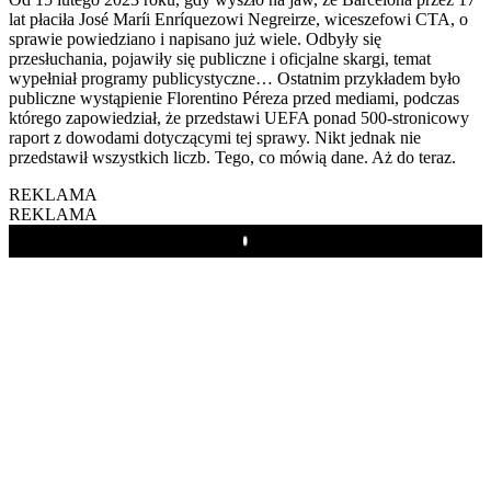
lat płaciła José Maríi Enríquezowi Negreirze, wiceszefowi CTA, o
sprawie powiedziano i napisano już wiele. Odbyły się
przesłuchania, pojawiły się publiczne i oficjalne skargi, temat
wypełniał programy publicystyczne… Ostatnim przykładem było
publiczne wystąpienie Florentino Péreza przed mediami, podczas
którego zapowiedział, że przedstawi UEFA ponad 500-stronicowy
raport z dowodami dotyczącymi tej sprawy. Nikt jednak nie
przedstawił wszystkich liczb. Tego, co mówią dane. Aż do teraz.
REKLAMA
REKLAMA
Play