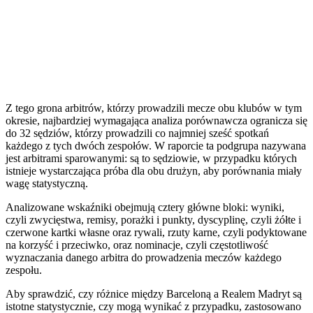
Z tego grona arbitrów, którzy prowadzili mecze obu klubów w tym
okresie, najbardziej wymagająca analiza porównawcza ogranicza się
do 32 sędziów, którzy prowadzili co najmniej sześć spotkań
każdego z tych dwóch zespołów. W raporcie ta podgrupa nazywana
jest arbitrami sparowanymi: są to sędziowie, w przypadku których
istnieje wystarczająca próba dla obu drużyn, aby porównania miały
wagę statystyczną.
Analizowane wskaźniki obejmują cztery główne bloki: wyniki,
czyli zwycięstwa, remisy, porażki i punkty, dyscyplinę, czyli żółte i
czerwone kartki własne oraz rywali, rzuty karne, czyli podyktowane
na korzyść i przeciwko, oraz nominacje, czyli częstotliwość
wyznaczania danego arbitra do prowadzenia meczów każdego
zespołu.
Aby sprawdzić, czy różnice między Barceloną a Realem Madryt są
istotne statystycznie, czy mogą wynikać z przypadku, zastosowano