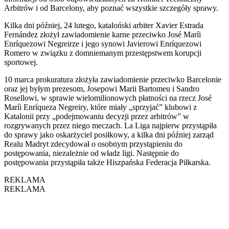
Arbitrów i od Barcelony, aby poznać wszystkie szczegóły sprawy.
Kilka dni później, 24 lutego, kataloński arbiter Xavier Estrada
Fernández złożył zawiadomienie karne przeciwko José Maríi
Enríquezowi Negreirze i jego synowi Javierowi Enríquezowi
Romero w związku z domniemanym przestępstwem korupcji
sportowej.
10 marca prokuratura złożyła zawiadomienie przeciwko Barcelonie
oraz jej byłym prezesom, Josepowi Marii Bartomeu i Sandro
Rosellowi, w sprawie wielomilionowych płatności na rzecz José
Maríi Enríqueza Negreiry, które miały „sprzyjać” klubowi z
Katalonii przy „podejmowaniu decyzji przez arbitrów” w
rozgrywanych przez niego meczach. La Liga najpierw przystąpiła
do sprawy jako oskarżyciel posiłkowy, a kilka dni później zarząd
Realu Madryt zdecydował o osobnym przystąpieniu do
postępowania, niezależnie od władz ligi. Następnie do
postępowania przystąpiła także Hiszpańska Federacja Piłkarska.
REKLAMA
REKLAMA