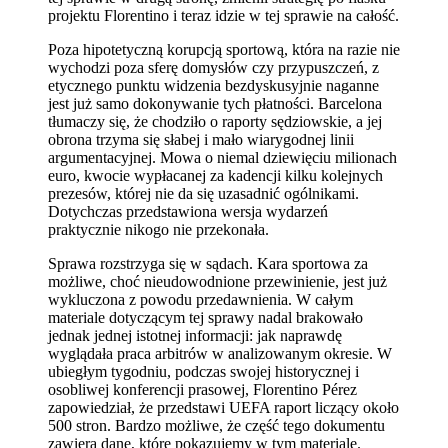
projektu Florentino i teraz idzie w tej sprawie na całość.
Poza hipotetyczną korupcją sportową, która na razie nie
wychodzi poza sferę domysłów czy przypuszczeń, z
etycznego punktu widzenia bezdyskusyjnie naganne
jest już samo dokonywanie tych płatności. Barcelona
tłumaczy się, że chodziło o raporty sędziowskie, a jej
obrona trzyma się słabej i mało wiarygodnej linii
argumentacyjnej. Mowa o niemal dziewięciu milionach
euro, kwocie wypłacanej za kadencji kilku kolejnych
prezesów, której nie da się uzasadnić ogólnikami.
Dotychczas przedstawiona wersja wydarzeń
praktycznie nikogo nie przekonała.
Sprawa rozstrzyga się w sądach. Kara sportowa za
możliwe, choć nieudowodnione przewinienie, jest już
wykluczona z powodu przedawnienia. W całym
materiale dotyczącym tej sprawy nadal brakowało
jednak jednej istotnej informacji: jak naprawdę
wyglądała praca arbitrów w analizowanym okresie. W
ubiegłym tygodniu, podczas swojej historycznej i
osobliwej konferencji prasowej, Florentino Pérez
zapowiedział, że przedstawi UEFA raport liczący około
500 stron. Bardzo możliwe, że część tego dokumentu
zawiera dane, które pokazujemy w tym materiale.