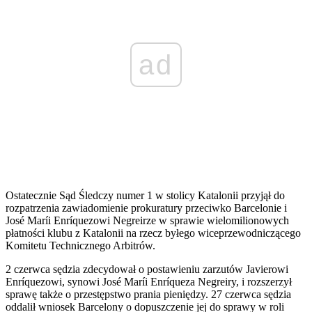
ad
Ostatecznie Sąd Śledczy numer 1 w stolicy Katalonii przyjął do
rozpatrzenia zawiadomienie prokuratury przeciwko Barcelonie i
José Maríi Enríquezowi Negreirze w sprawie wielomilionowych
płatności klubu z Katalonii na rzecz byłego wiceprzewodniczącego
Komitetu Technicznego Arbitrów.
2 czerwca sędzia zdecydował o postawieniu zarzutów Javierowi
Enríquezowi, synowi José Maríi Enríqueza Negreiry, i rozszerzył
sprawę także o przestępstwo prania pieniędzy. 27 czerwca sędzia
oddalił wniosek Barcelony o dopuszczenie jej do sprawy w roli