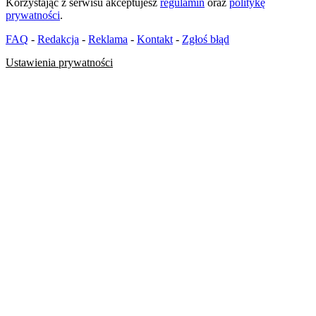
Korzystając z serwisu akceptujesz
regulamin
oraz
politykę
prywatności
.
FAQ
-
Redakcja
-
Reklama
-
Kontakt
-
Zgłoś błąd
Ustawienia prywatności