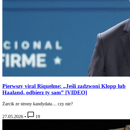
Pierwszy viral Riquelme: „Jeśli zadzwoni Klopp lub
Haaland, odbierz ty sam” [VIDEO]
Żarcik ze strony kandydata… czy nie?
27.05.2026
•
19