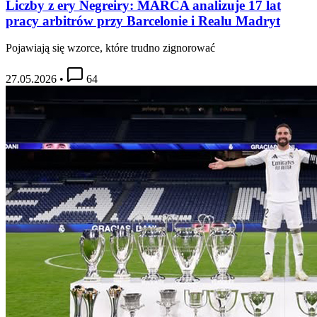
Liczby z ery Negreiry: MARCA analizuje 17 lat
pracy arbitrów przy Barcelonie i Realu Madryt
Pojawiają się wzorce, które trudno zignorować
27.05.2026
•
64