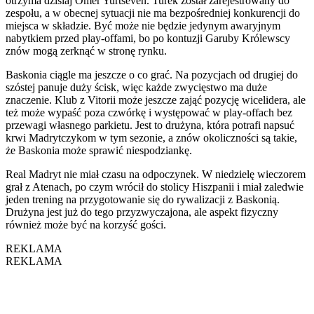
otrzyma dzisiaj Ömer Yurtseven. Turek został zarejestrowany do
zespołu, a w obecnej sytuacji nie ma bezpośredniej konkurencji do
miejsca w składzie. Być może nie będzie jedynym awaryjnym
nabytkiem przed play-offami, bo po kontuzji Garuby Królewscy
znów mogą zerknąć w stronę rynku.
Baskonia ciągle ma jeszcze o co grać. Na pozycjach od drugiej do
szóstej panuje duży ścisk, więc każde zwycięstwo ma duże
znaczenie. Klub z Vitorii może jeszcze zająć pozycję wicelidera, ale
też może wypaść poza czwórkę i występować w play-offach bez
przewagi własnego parkietu. Jest to drużyna, która potrafi napsuć
krwi Madrytczykom w tym sezonie, a znów okoliczności są takie,
że Baskonia może sprawić niespodziankę.
Real Madryt nie miał czasu na odpoczynek. W niedzielę wieczorem
grał z Atenach, po czym wrócił do stolicy Hiszpanii i miał zaledwie
jeden trening na przygotowanie się do rywalizacji z Baskonią.
Drużyna jest już do tego przyzwyczajona, ale aspekt fizyczny
również może być na korzyść gości.
REKLAMA
REKLAMA