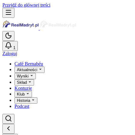
Przejdź do głównej treści
1
Zaloguj
Café Bernabéu
Aktualności
Wyniki
Skład
Kontuzje
Klub
Historia
Podcast