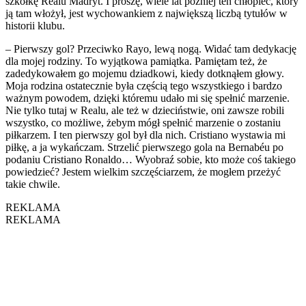
szkółkę Realu Madryt. I proszę, wiele lat później ten chłopiec, który
ją tam włożył, jest wychowankiem z największą liczbą tytułów w
historii klubu.
– Pierwszy gol? Przeciwko Rayo, lewą nogą. Widać tam dedykację
dla mojej rodziny. To wyjątkowa pamiątka. Pamiętam też, że
zadedykowałem go mojemu dziadkowi, kiedy dotknąłem głowy.
Moja rodzina ostatecznie była częścią tego wszystkiego i bardzo
ważnym powodem, dzięki któremu udało mi się spełnić marzenie.
Nie tylko tutaj w Realu, ale też w dzieciństwie, oni zawsze robili
wszystko, co możliwe, żebym mógł spełnić marzenie o zostaniu
piłkarzem. I ten pierwszy gol był dla nich. Cristiano wystawia mi
piłkę, a ja wykańczam. Strzelić pierwszego gola na Bernabéu po
podaniu Cristiano Ronaldo… Wyobraź sobie, kto może coś takiego
powiedzieć? Jestem wielkim szczęściarzem, że mogłem przeżyć
takie chwile.
REKLAMA
REKLAMA