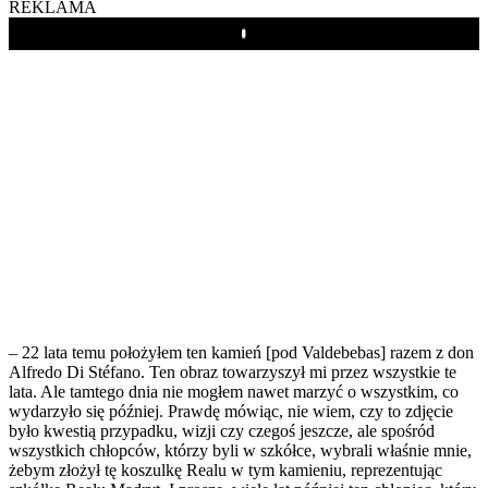
REKLAMA
Play
– 22 lata temu położyłem ten kamień [pod Valdebebas] razem z don
Alfredo Di Stéfano. Ten obraz towarzyszył mi przez wszystkie te
lata. Ale tamtego dnia nie mogłem nawet marzyć o wszystkim, co
wydarzyło się później. Prawdę mówiąc, nie wiem, czy to zdjęcie
było kwestią przypadku, wizji czy czegoś jeszcze, ale spośród
wszystkich chłopców, którzy byli w szkółce, wybrali właśnie mnie,
żebym złożył tę koszulkę Realu w tym kamieniu, reprezentując