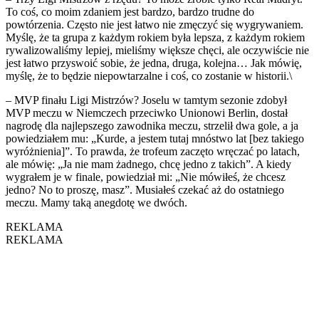
To coś, co moim zdaniem jest bardzo, bardzo trudne do
powtórzenia. Często nie jest łatwo nie zmęczyć się wygrywaniem.
Myślę, że ta grupa z każdym rokiem była lepsza, z każdym rokiem
rywalizowaliśmy lepiej, mieliśmy większe chęci, ale oczywiście nie
jest łatwo przyswoić sobie, że jedna, druga, kolejna… Jak mówię,
myślę, że to będzie niepowtarzalne i coś, co zostanie w historii.\
– MVP finału Ligi Mistrzów? Joselu w tamtym sezonie zdobył
MVP meczu w Niemczech przeciwko Unionowi Berlin, dostał
nagrodę dla najlepszego zawodnika meczu, strzelił dwa gole, a ja
powiedziałem mu: „Kurde, a jestem tutaj mnóstwo lat [bez takiego
wyróżnienia]”. To prawda, że trofeum zaczęto wręczać po latach,
ale mówię: „Ja nie mam żadnego, chcę jedno z takich”. A kiedy
wygrałem je w finale, powiedział mi: „Nie mówiłeś, że chcesz
jedno? No to proszę, masz”. Musiałeś czekać aż do ostatniego
meczu. Mamy taką anegdotę we dwóch.
REKLAMA
REKLAMA