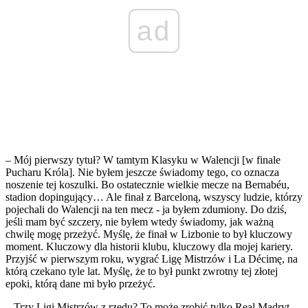
ad
– Mój pierwszy tytuł? W tamtym Klasyku w Walencji [w finale
Pucharu Króla]. Nie byłem jeszcze świadomy tego, co oznacza
noszenie tej koszulki. Bo ostatecznie wielkie mecze na Bernabéu,
stadion dopingujący… Ale finał z Barceloną, wszyscy ludzie, którzy
pojechali do Walencji na ten mecz - ja byłem zdumiony. Do dziś,
jeśli mam być szczery, nie byłem wtedy świadomy, jak ważną
chwilę mogę przeżyć. Myślę, że finał w Lizbonie to był kluczowy
moment. Kluczowy dla historii klubu, kluczowy dla mojej kariery.
Przyjść w pierwszym roku, wygrać Ligę Mistrzów i La Décimę, na
którą czekano tyle lat. Myślę, że to był punkt zwrotny tej złotej
epoki, którą dane mi było przeżyć.
– Trzy Ligi Mistrzów z rzędu? To może zrobić tylko Real Madryt.