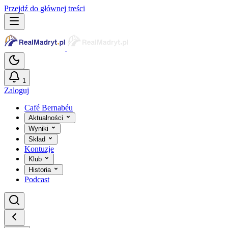
Przejdź do głównej treści
1
Zaloguj
Café Bernabéu
Aktualności
Wyniki
Skład
Kontuzje
Klub
Historia
Podcast