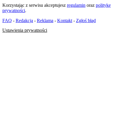
Korzystając z serwisu akceptujesz
regulamin
oraz
politykę
prywatności
.
FAQ
-
Redakcja
-
Reklama
-
Kontakt
-
Zgłoś błąd
Ustawienia prywatności