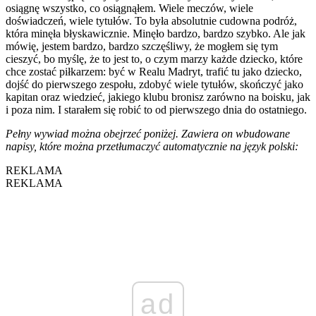
osiągnę wszystko, co osiągnąłem. Wiele meczów, wiele
doświadczeń, wiele tytułów. To była absolutnie cudowna podróż,
która minęła błyskawicznie. Minęło bardzo, bardzo szybko. Ale jak
mówię, jestem bardzo, bardzo szczęśliwy, że mogłem się tym
cieszyć, bo myślę, że to jest to, o czym marzy każde dziecko, które
chce zostać piłkarzem: być w Realu Madryt, trafić tu jako dziecko,
dojść do pierwszego zespołu, zdobyć wiele tytułów, skończyć jako
kapitan oraz wiedzieć, jakiego klubu bronisz zarówno na boisku, jak
i poza nim. I starałem się robić to od pierwszego dnia do ostatniego.
Pełny wywiad można obejrzeć poniżej. Zawiera on wbudowane
napisy, które można przetłumaczyć automatycznie na język polski:
REKLAMA
REKLAMA
ad