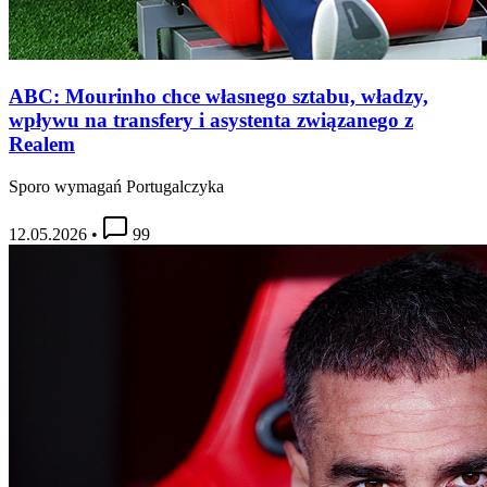
ABC: Mourinho chce własnego sztabu, władzy,
wpływu na transfery i asystenta związanego z
Realem
Sporo wymagań Portugalczyka
12.05.2026
•
99