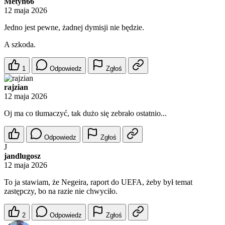
Metyh66
12 maja 2026
Jedno jest pewne, żadnej dymisji nie będzie.
A szkoda.
1
Odpowiedz
Zgłoś
rajzian
12 maja 2026
Oj ma co tłumaczyć, tak dużo się zebrało ostatnio...
Odpowiedz
Zgłoś
J
jandlugosz
12 maja 2026
To ja stawiam, że Negeira, raport do UEFA, żeby był temat
zastępczy, bo na razie nie chwyciło.
2
Odpowiedz
Zgłoś