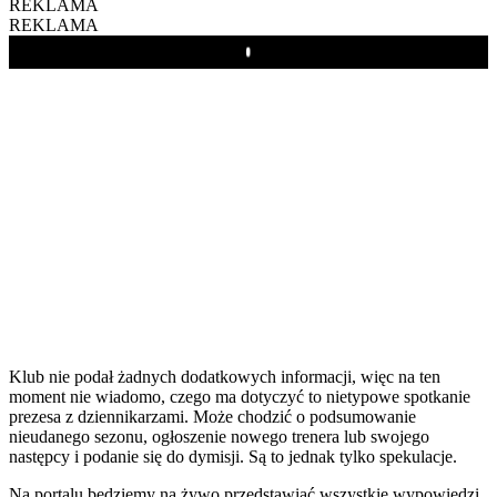
REKLAMA
REKLAMA
Play
Klub nie podał żadnych dodatkowych informacji, więc na ten
moment nie wiadomo, czego ma dotyczyć to nietypowe spotkanie
prezesa z dziennikarzami. Może chodzić o podsumowanie
nieudanego sezonu, ogłoszenie nowego trenera lub swojego
następcy i podanie się do dymisji. Są to jednak tylko spekulacje.
Na portalu będziemy na żywo przedstawiać wszystkie wypowiedzi