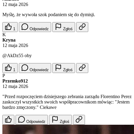
12 maja 2026
Myślę, że wywoła szok podaniem się do dymisji.
1
Odpowiedz
Zgłoś
K
Kryna
12 maja 2026
@AkDz55
oby
1
Odpowiedz
Zgłoś
P
Przemko912
12 maja 2026
"Przed rozpoczęciem dzisiejszego zebrania zarządu Florentino Perez
zaskoczył wszystkich swoich współpracownikom mówiąc: "Jestem
bardzo zmęczony." Ciekawe
Odpowiedz
Zgłoś