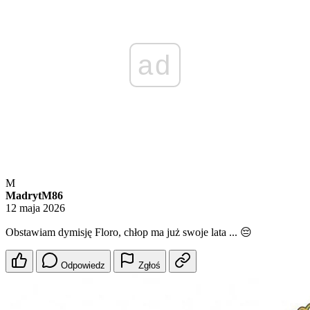
ad
M
MadrytM86
12 maja 2026
Obstawiam dymisję Floro, chłop ma już swoje lata ... 😔
Odpowiedz
Zgłoś