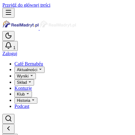
Przejdź do głównej treści
1
Zaloguj
Café Bernabéu
Aktualności
Wyniki
Skład
Kontuzje
Klub
Historia
Podcast