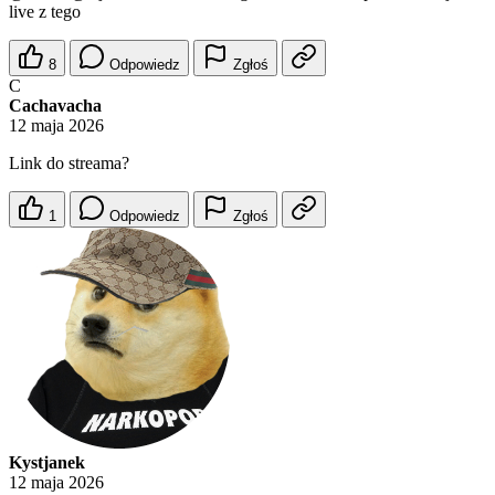
live z tego
8
Odpowiedz
Zgłoś
C
Cachavacha
12 maja 2026
Link do streama?
1
Odpowiedz
Zgłoś
Kystjanek
12 maja 2026