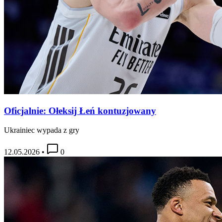
Oficjalnie: Ołeksij Łeń kontuzjowany
Ukrainiec wypada z gry
12.05.2026
•
0