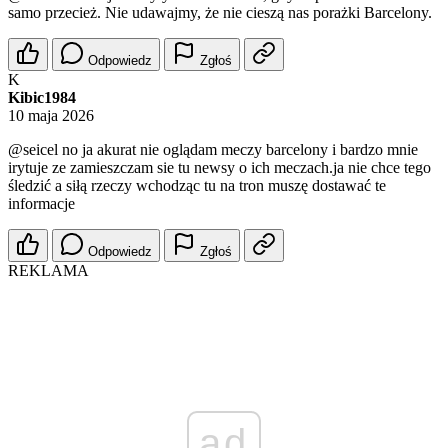
samo przecież. Nie udawajmy, że nie cieszą nas porażki Barcelony.
Odpowiedz
Zgłoś
K
Kibic1984
10 maja 2026
@seicel
no ja akurat nie oglądam meczy barcelony i bardzo mnie
irytuje ze zamieszczam sie tu newsy o ich meczach.ja nie chce tego
śledzić a siłą rzeczy wchodząc tu na tron muszę dostawać te
informacje
Odpowiedz
Zgłoś
REKLAMA
ad