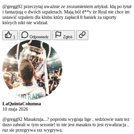
@gregg92
przeczytaj uważnie ze zrozumieniem artykuł. Idą po tytuł
i fantazjują o dwóch szpalerach. Mają ból d**y że Real nie chce im
ustawić szpaleru dla klubu który zapłacił 8 baniek za raporty
których nikt nie widział.
1
Odpowiedz
Zgłoś
LaQuintaColumna
10 maja 2026
@gregg92
Masakruja...? poprostu wygraja lige , sedziowie nam tez
duzo zabrali w tym sezonie! to nie jest masakra to jest rywalizacja ,
raz sie przegrywa raz wygrywa.