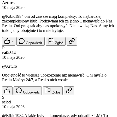
Arturo
10 maja 2026
@Kibic1984
oni od zawsze mają kompleksy. To najbardziej
zakompleksiony klub. Podziwiam ich za jedno .. nienawiść do Nas,
Realu. Oni grają tak aby nas upokorzyć. Nienawidzą Nas. A my ich
traktujemy obojętnie i to mnie irytuje.
2
Odpowiedz
Zgłoś
R
rafa324
10 maja 2026
@Arturo
Obojętność to większe upokorzenie niż nienawiść. Oni myślą o
Realu Madryt 24/7, a Real o nich wcale.
Odpowiedz
Zgłoś
S
seicel
10 maja 2026
@Kibic1984
A jakie były tu komentarze, gdy odpadli z LM? To