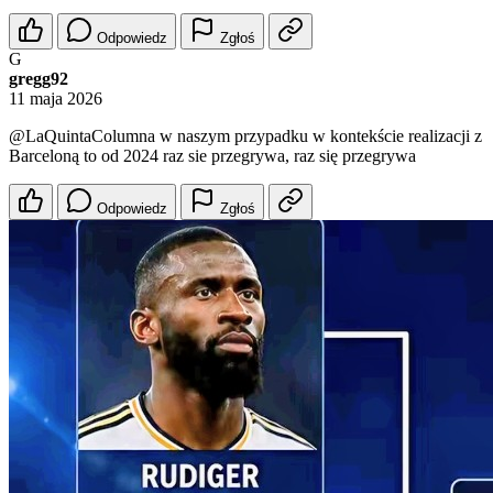
Odpowiedz
Zgłoś
G
gregg92
11 maja 2026
@LaQuintaColumna
w naszym przypadku w kontekście realizacji z
Barceloną to od 2024 raz sie przegrywa, raz się przegrywa
Odpowiedz
Zgłoś