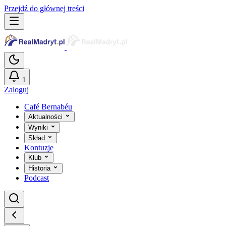
Przejdź do głównej treści
1
Zaloguj
Café Bernabéu
Aktualności
Wyniki
Skład
Kontuzje
Klub
Historia
Podcast