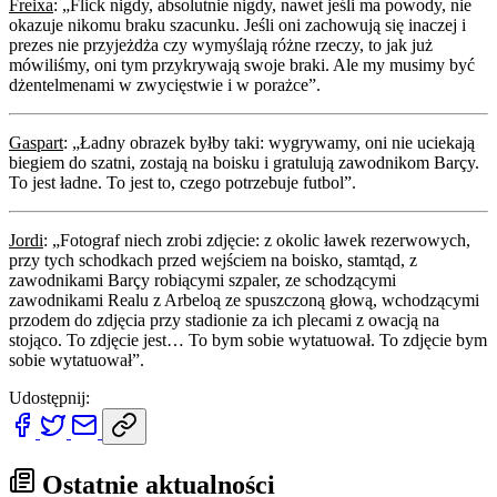
Freixa
: „Flick nigdy, absolutnie nigdy, nawet jeśli ma powody, nie
okazuje nikomu braku szacunku. Jeśli oni zachowują się inaczej i
prezes nie przyjeżdża czy wymyślają różne rzeczy, to jak już
mówiliśmy, oni tym przykrywają swoje braki. Ale my musimy być
dżentelmenami w zwycięstwie i w porażce”.
Gaspart
: „Ładny obrazek byłby taki: wygrywamy, oni nie uciekają
biegiem do szatni, zostają na boisku i gratulują zawodnikom Barçy.
To jest ładne. To jest to, czego potrzebuje futbol”.
Jordi
: „Fotograf niech zrobi zdjęcie: z okolic ławek rezerwowych,
przy tych schodkach przed wejściem na boisko, stamtąd, z
zawodnikami Barçy robiącymi szpaler, ze schodzącymi
zawodnikami Realu z Arbeloą ze spuszczoną głową, wchodzącymi
przodem do zdjęcia przy stadionie za ich plecami z owacją na
stojąco. To zdjęcie jest… To bym sobie wytatuował. To zdjęcie bym
sobie wytatuował”.
Udostępnij:
Ostatnie aktualności