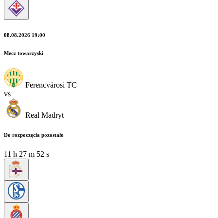
08.08.2026 19:00
Mecz towarzyski
Ferencvárosi TC
vs
Real Madryt
Do rozpoczęcia pozostało
11
h
27
m
50
s