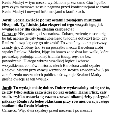
Realu Madryt w tym meczu wyróżnione przez samo
Chiringuito
,
przy czym rozmowa została nagrana przed konfrontacjami w szatni
Realu Madryt i nowymi informacjami o konfliktach:
Jordi
: Sędzia gwiżdże po raz ostatni i zostajemy mistrzami
Hiszpanii. Ty, Lluísie, jako ekspert od tego wszystkiego, jak
wyglądałaby dla ciebie idealna celebracja?
Carrasco
: Nie, zmienię ci scenariusz. Zobacz, zmienię ci scenerię,
bo tak naprawdę cały temat ubiegłego tygodnia dotyczył tego, czy
Real zrobi szpaler, czy go nie zrobi? To zmieńmy po raz pierwszy
zasady gry. Zróbmy tak, że na początku meczu Barcelona zrobi
szpaler Realowi Madryt, bijąc im brawo za te dwa lata walki, które
prowadzą, próbując uniknąć triumfu
Blaugrany
, ale bez
powodzenia. Dlatego wbrew wszelkiej logice i wbrew
wszystkiemu, co mówi historia, niech Barcelona zrobi szpaler
Realowi Madryt przy owacji wszystkich swoich zawodników A po
zakończeniu meczu niech publiczność zgotuje Realowi Madryt
głośną owację za ten wysiłek.
Jordi
: To wydaje mi się dobre. Dobre wydawałoby mi się też to,
że gdy tylko sędzia zagwiżdże po raz ostatni, Hansi Flick, cały
sztab, szybko ustawią się razem z zawodnikami, żeby pożegnać
piłkarzy Realu i Arbeloę oklaskami przy również owacji całego
stadionu dla Realu Madryt.
Carrasco
: Więc dwa szpalery przed meczem i po meczu?