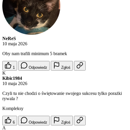
NeReS
10 maja 2026
Oby nam trafili minimum 5 bramek
1
Odpowiedz
Zgłoś
K
Kibic1984
10 maja 2026
Czyli tu nie chodzi o świętowanie swojego sukcesu tylko porażki
rywala ?
Kompleksy
6
Odpowiedz
Zgłoś
A