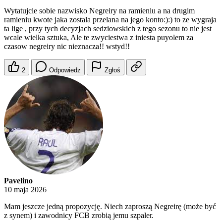
Wytatujcie sobie nazwisko Negreiry na ramieniu a na drugim
ramieniu kwote jaka zostala przelana na jego konto:):) to ze wygraja
ta lige , przy tych decyzjach sedziowskich z tego sezonu to nie jest
wcale wielka sztuka, Ale te zwyciestwa z iniesta puyolem za
czasow negreiry nic nieznacza!! wstyd!!
2
Odpowiedz
Zgłoś
Pavelino
10 maja 2026
Mam jeszcze jedną propozycję. Niech zaproszą Negreirę (może być
z synem) i zawodnicy FCB zrobią jemu szpaler.