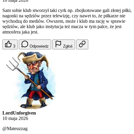
10 maja 2026
Sam sobie klub stworzył taki cyrk np. zbojkotowane gali złotej piłki,
nagonki na sędziów przez telewizję, czy nawet to, że piłkarze nie
wychodzą do mediów. Owszem, może i klub ma rację w sprawie
sędziów, ale klub jako instytucja też macza w tym palce, że jest
atmosfera jaka jest.
3
Odpowiedz
Zgłoś
LordUnforgiven
10 maja 2026
@Mateuzzag