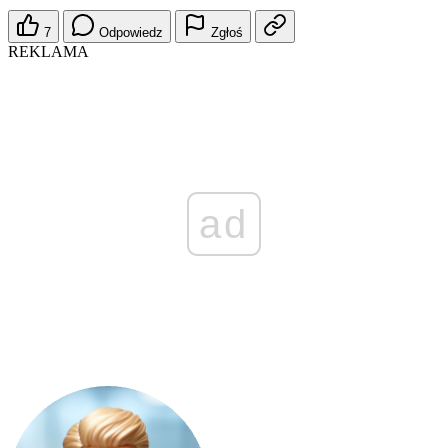
7
Odpowiedz
Zgłoś
REKLAMA
ad