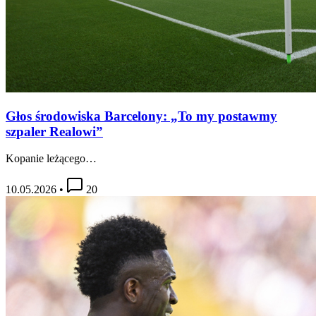
Głos środowiska Barcelony: „To my postawmy
szpaler Realowi”
Kopanie leżącego…
10.05.2026
•
20