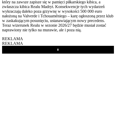
który na zawsze zapisze się w pamięci piłkarskiego kibica, a
zwłaszcza kibica Realu Madryt. Konsekwencje tych wydarzeń
wykraczają daleko poza grzywnę w wysokości 500 000 euro
nałożoną na Valverde i Tchouaméniego – karę ogłoszoną przez klub
w zaskakującym posunięciu, ustanawiającym nowy precedens.
Teraz wizerunek Realu w sezonie 2026/27 będzie musiał zostać
naprawiony nie tylko na murawie, ale i poza nią.
REKLAMA
REKLAMA
Play