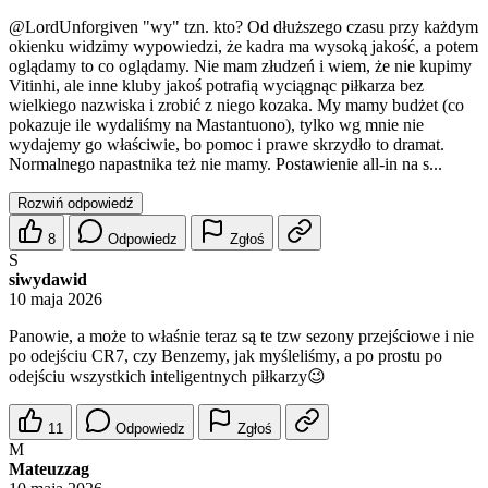
@LordUnforgiven
"wy" tzn. kto? Od dłuższego czasu przy każdym
okienku widzimy wypowiedzi, że kadra ma wysoką jakość, a potem
oglądamy to co oglądamy. Nie mam złudzeń i wiem, że nie kupimy
Vitinhi, ale inne kluby jakoś potrafią wyciągnąc piłkarza bez
wielkiego nazwiska i zrobić z niego kozaka. My mamy budżet (co
pokazuje ile wydaliśmy na Mastantuono), tylko wg mnie nie
wydajemy go właściwie, bo pomoc i prawe skrzydło to dramat.
Normalnego napastnika też nie mamy. Postawienie all-in na s...
Rozwiń odpowiedź
8
Odpowiedz
Zgłoś
S
siwydawid
10 maja 2026
Panowie, a może to właśnie teraz są te tzw sezony przejściowe i nie
po odejściu CR7, czy Benzemy, jak myśleliśmy, a po prostu po
odejściu wszystkich inteligentnych piłkarzy😉
11
Odpowiedz
Zgłoś
M
Mateuzzag