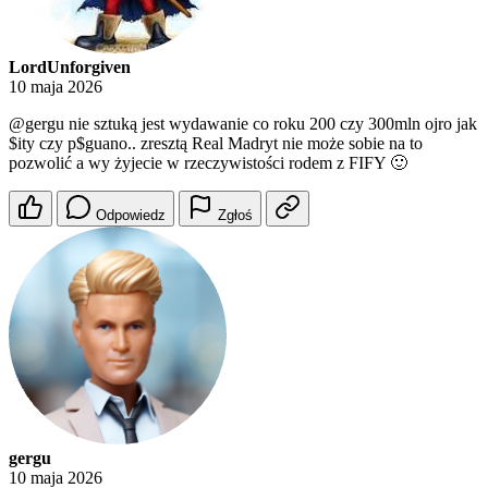
LordUnforgiven
10 maja 2026
@gergu
nie sztuką jest wydawanie co roku 200 czy 300mln ojro jak
$ity czy p$guano.. zresztą Real Madryt nie może sobie na to
pozwolić a wy żyjecie w rzeczywistości rodem z FIFY 🙂
Odpowiedz
Zgłoś
gergu
10 maja 2026