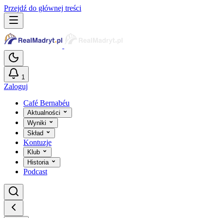
Przejdź do głównej treści
1
Zaloguj
Café Bernabéu
Aktualności
Wyniki
Skład
Kontuzje
Klub
Historia
Podcast