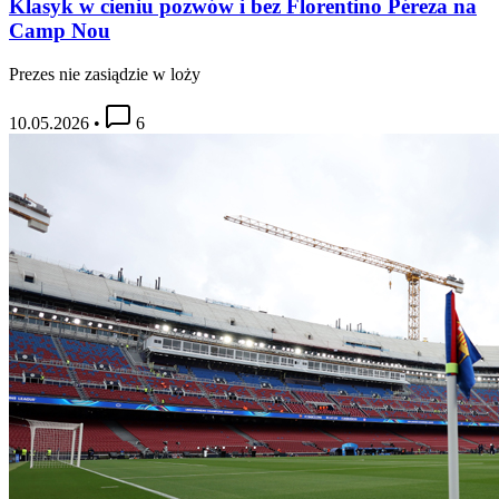
Klasyk w cieniu pozwów i bez Florentino Péreza na
Camp Nou
Prezes nie zasiądzie w loży
10.05.2026
•
6