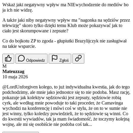
Wskaż jaki negatywny wpływ ma NIEwychodzenie do mediów bo
ja ich nie widzę.
A także jaki niby negatywny wpływ ma "nagonka na sędziów przez
telewizję" skoro tylko dzięki temu Klub może pokazywać jak to
ciało jest skorumpowane i zepsute?
Co do bojkotu ZP to zgoda - głupiutki Brazylijczyk nie zasługiwał
na takie wsparcie.
Odpowiedz
Zgłoś
M
Mateuzzag
10 maja 2026
@LordUnforgiven
kolego, to już indywidualna kwestia, jak do tego
podchodzimy, ale mnie jako jednostce się to nie podoba. Masz rację,
pokazuje jak kolektyw sędziowski jest zepsuty, sędziowie robią
cyrk, ale według mnie powoduje to taki proceder, że Camavinga
wychodzi na konferencję i mówi coś w stylu, że on to w sumie nie
jest winny, tylko koledzy powiedzieli, że to sędziowie są winni. Co
do kwestii wywiadów, tak ja mam świadomość, że toczymy kolejną
wojnę, ale mi się osobiście nie podoba coś tak...