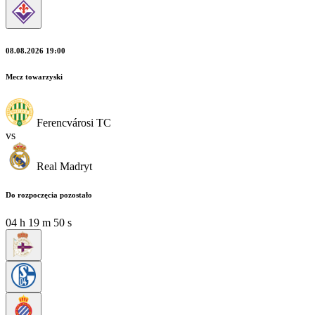
08.08.2026 19:00
Mecz towarzyski
Ferencvárosi TC
vs
Real Madryt
Do rozpoczęcia pozostało
04
h
19
m
49
s