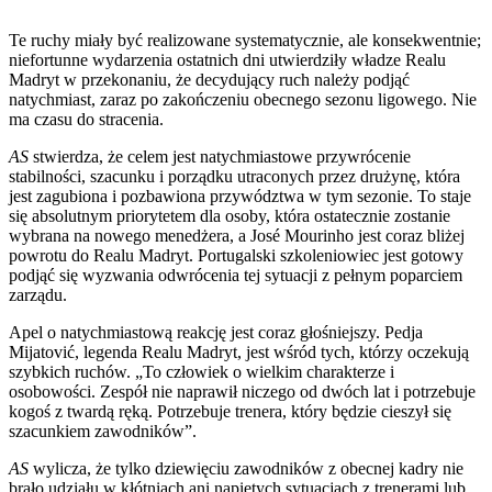
Te ruchy miały być realizowane systematycznie, ale konsekwentnie;
niefortunne wydarzenia ostatnich dni utwierdziły władze Realu
Madryt w przekonaniu, że decydujący ruch należy podjąć
natychmiast, zaraz po zakończeniu obecnego sezonu ligowego. Nie
ma czasu do stracenia.
AS
stwierdza, że celem jest natychmiastowe przywrócenie
stabilności, szacunku i porządku utraconych przez drużynę, która
jest zagubiona i pozbawiona przywództwa w tym sezonie. To staje
się absolutnym priorytetem dla osoby, która ostatecznie zostanie
wybrana na nowego menedżera, a José Mourinho jest coraz bliżej
powrotu do Realu Madryt. Portugalski szkoleniowiec jest gotowy
podjąć się wyzwania odwrócenia tej sytuacji z pełnym poparciem
zarządu.
Apel o natychmiastową reakcję jest coraz głośniejszy. Pedja
Mijatović, legenda Realu Madryt, jest wśród tych, którzy oczekują
szybkich ruchów. „To człowiek o wielkim charakterze i
osobowości. Zespół nie naprawił niczego od dwóch lat i potrzebuje
kogoś z twardą ręką. Potrzebuje trenera, który będzie cieszył się
szacunkiem zawodników”.
AS
wylicza, że tylko dziewięciu zawodników z obecnej kadry nie
brało udziału w kłótniach ani napiętych sytuacjach z trenerami lub