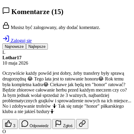
Komentarze
(15)
Musisz być zalogowany, aby dodać komentarz.
Zaloguj się
Najnowsze
Najlepsze
L
Lothar17
10 maja 2026
Oczywiście każdy powód jest dobry, żeby transfery były sprawą
drugorzędną 😂 Tego lata jest to ratowanie honoru😂 Rok temu
była kompletna kadra😂 Ciekawe jak będą ten "honor" ratować?
Będzie zbiorowe całowanie herbu przed każdym meczem czy co?
Ja bym jednak wolał sprzedaż że 3 ważnych, najbardziej
problematycznych grajków i sprowadzenie nowych na ich miejsce...
No i zdobywanie trofeów 🤷 Tak się ratuje "honor" piłkarskiego
klubu a nie jakieś bzdury🤷
3
Odpowiedz
Zgłoś
O