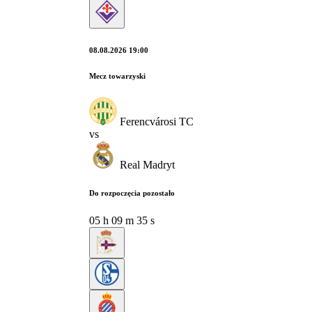
08.08.2026 19:00
Mecz towarzyski
Ferencvárosi TC
vs
Real Madryt
Do rozpoczęcia pozostało
05
h
09
m
34
s