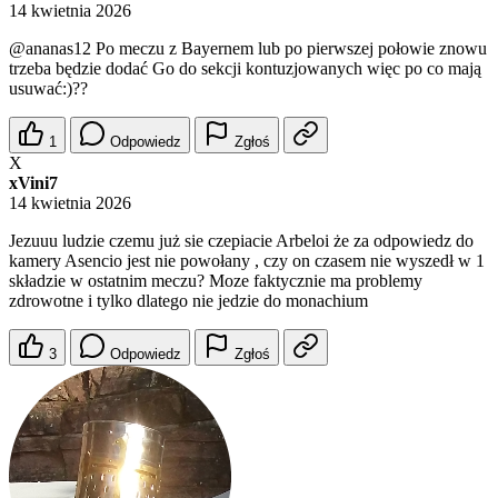
14 kwietnia 2026
@ananas12
Po meczu z Bayernem lub po pierwszej połowie znowu
trzeba będzie dodać Go do sekcji kontuzjowanych więc po co mają
usuwać:)??
1
Odpowiedz
Zgłoś
X
xVini7
14 kwietnia 2026
Jezuuu ludzie czemu już sie czepiacie Arbeloi że za odpowiedz do
kamery Asencio jest nie powołany , czy on czasem nie wyszedł w 1
składzie w ostatnim meczu? Moze faktycznie ma problemy
zdrowotne i tylko dlatego nie jedzie do monachium
3
Odpowiedz
Zgłoś