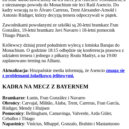
z nieznanego powodu do Monachium nie leci Raúl Asencio. Do
kadry wracają za to Álvaro Carreras, Trent Alexander-Arnold i
Antonio Rüdiger, którzy decyzją trenera odpoczywali w piątek.
Zawodnikami powołanymi ze szkółki są 20-letni bramkarz Fran
González, 19-letni bramkarz Javi Navarro i 18-letni pomocnik
Thiago Pitarch.
Królewscy dzisiaj przed południem wylecą z lotniska Barajas do
Monachium. O godzinie 18:15 odbędzie się konferencja prasowa z
udziałem trenera i jednego z piłkarzy Realu Madryt, a na 19:00
zaplanowano trening na Allianz.
Aktualizacja:
Hiszpańskie media informują, że Asencio
zmaga się
z problemami żołądkowo-jelitowymi.
KADRA NA MECZ Z BAYERNEM
Bramkarze
: Łunin, Fran González i Navarro
Obrońcy
: Carvajal, Militão, Alaba, Trent, Carreras, Fran García,
Rüdiger, Mendy i Huijsen
Pomocnicy
: Bellingham, Camavinga, Valverde, Arda Güler,
Ceballos i Thiago
Napastnicy
: Vinícius, Mbappé, Gonzalo, Brahim i Mastantuono