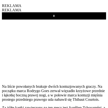
REKLAMA
REKLAMA
Play
Na liście powołanych brakuje dwóch kontuzjowanych graczy. Na
początku marca Rodrygo Goes zerwał więzadło krzyżowe przednie
i łąkotkę boczną prawej nogi, a w połowie marca kontuzji mięśnia
prostego przedniego prawego uda nabawił się Thibaut Courtois.
Za żółte kartki zawieszony na ten mecz jest Aurélien Tchouaméni, a