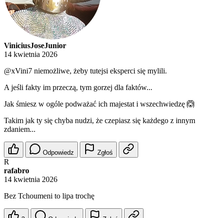
ViniciusJoseJunior
14 kwietnia 2026
@xVini7
niemożliwe, żeby tutejsi eksperci się mylili.
A jeśli fakty im przeczą, tym gorzej dla faktów...
Jak śmiesz w ogóle podważać ich majestat i wszechwiedzę 🙆
Takim jak ty się chyba nudzi, że czepiasz się każdego z innym
zdaniem...
Odpowiedz
Zgłoś
R
rafabro
14 kwietnia 2026
Bez Tchoumeni to lipa trochę