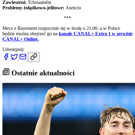
Zawieszeni:
Tchouaméni
Problemy żołądkowo-jelitowe:
Asencio
***
Mecz z Bayernem rozpocznie się w środę o 21:00, a w Polsce
będzie można obejrzeć go na
kanale CANAL+ Extra 1 w serwisie
CANAL+ Online.
Udostępnij:
Ostatnie aktualności