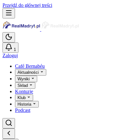
Przejdź do głównej treści
1
Zaloguj
Café Bernabéu
Aktualności
Wyniki
Skład
Kontuzje
Klub
Historia
Podcast