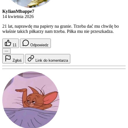
KyIianMbappe7
14 kwietnia 2026
21 lat, naprawdę ma papiery na granie. Trzeba dać mu chwilę bo
właśnie takich piłkarzy nam trzeba. Piłka mu nie przeszkadza.
11
Odpowiedz
⋯
Zgłoś
Link do komentarza