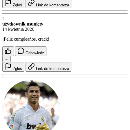
Zgłoś
Link do komentarza
U
użytkownik usunięty
14 kwietnia 2026
¡Feliz cumpleaños, crack!
Odpowiedz
⋯
Zgłoś
Link do komentarza