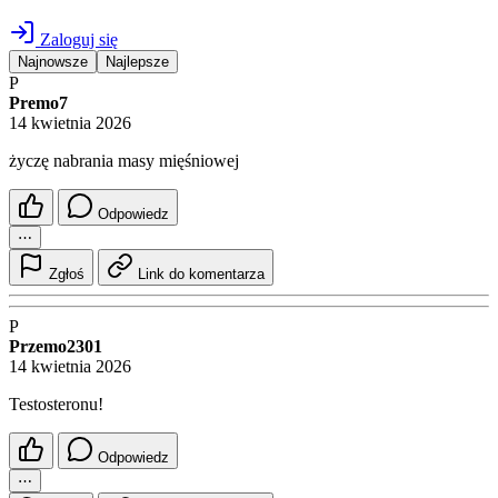
Zaloguj się
Najnowsze
Najlepsze
P
Premo7
14 kwietnia 2026
życzę nabrania masy mięśniowej
Odpowiedz
⋯
Zgłoś
Link do komentarza
P
Przemo2301
14 kwietnia 2026
Testosteronu!
Odpowiedz
⋯