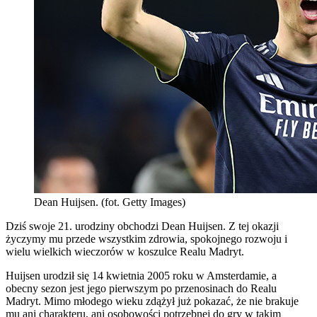
Dean Huijsen. (fot. Getty Images)
Dziś swoje 21. urodziny obchodzi Dean Huijsen. Z tej okazji
życzymy mu przede wszystkim zdrowia, spokojnego rozwoju i
wielu wielkich wieczorów w koszulce Realu Madryt.
Huijsen urodził się 14 kwietnia 2005 roku w Amsterdamie, a
obecny sezon jest jego pierwszym po przenosinach do Realu
Madryt. Mimo młodego wieku zdążył już pokazać, że nie brakuje
mu ani charakteru, ani osobowości potrzebnej do gry w takim