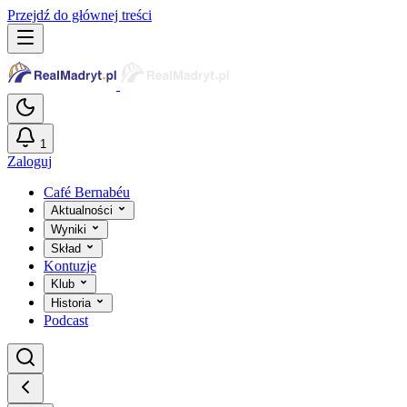
Przejdź do głównej treści
1
Zaloguj
Café Bernabéu
Aktualności
Wyniki
Skład
Kontuzje
Klub
Historia
Podcast