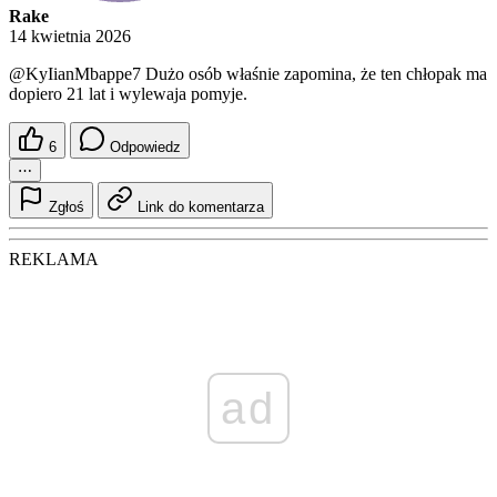
Rake
14 kwietnia 2026
@KyIianMbappe7
Dużo osób właśnie zapomina, że ten chłopak ma
dopiero 21 lat i wylewaja pomyje.
6
Odpowiedz
⋯
Zgłoś
Link do komentarza
REKLAMA
ad