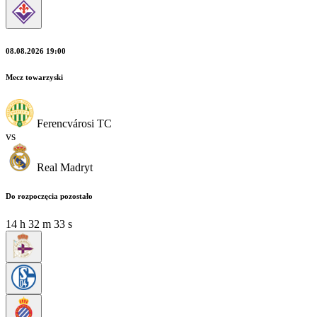
08.08.2026 19:00
Mecz towarzyski
Ferencvárosi TC
vs
Real Madryt
Do rozpoczęcia pozostało
14
h
32
m
32
s