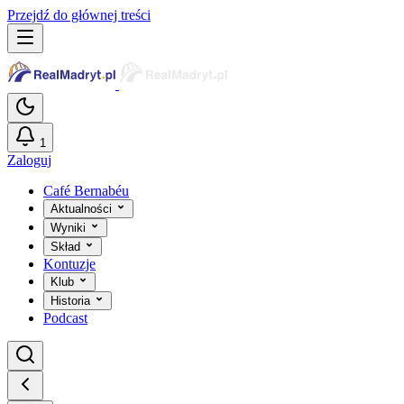
Przejdź do głównej treści
1
Zaloguj
Café Bernabéu
Aktualności
Wyniki
Skład
Kontuzje
Klub
Historia
Podcast