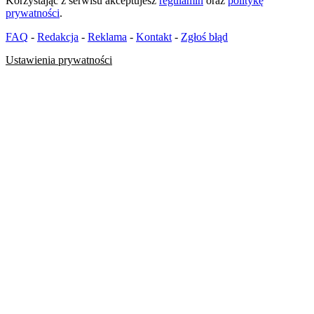
Korzystając z serwisu akceptujesz
regulamin
oraz
politykę
prywatności
.
FAQ
-
Redakcja
-
Reklama
-
Kontakt
-
Zgłoś błąd
Ustawienia prywatności