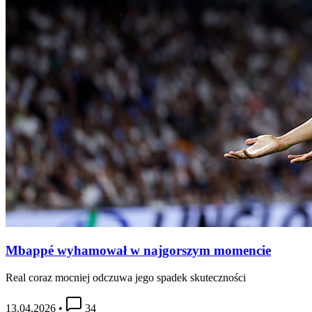
Mbappé wyhamował w najgorszym momencie
Real coraz mocniej odczuwa jego spadek skuteczności
13.04.2026
•
34