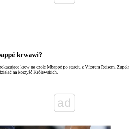
Mbappé krwawi?
 pokazujące krew na czole Mbappé po starciu z Vítorem Reisem. Zupełn
ziałać na korzyść Królewskich.
ad