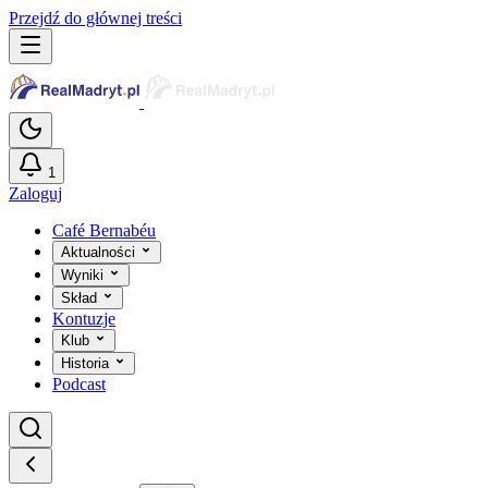
Przejdź do głównej treści
1
Zaloguj
Café Bernabéu
Aktualności
Wyniki
Skład
Kontuzje
Klub
Historia
Podcast