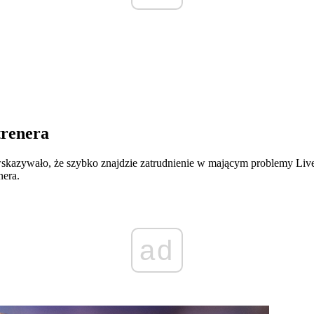
trenera
azywało, że szybko znajdzie zatrudnienie w mającym problemy Liverp
nera.
ad