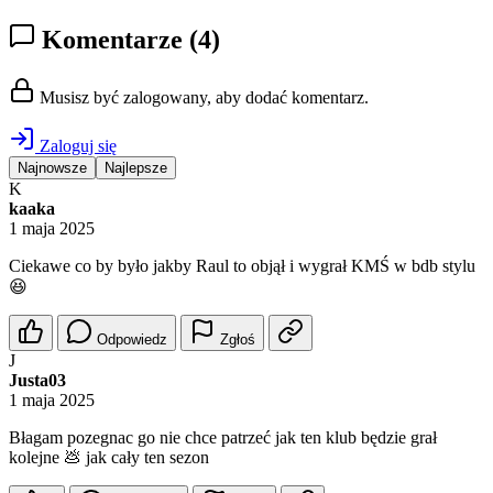
Komentarze
(4)
Musisz być zalogowany, aby dodać komentarz.
Zaloguj się
Najnowsze
Najlepsze
K
kaaka
1 maja 2025
Ciekawe co by było jakby Raul to objął i wygrał KMŚ w bdb stylu
😆
Odpowiedz
Zgłoś
J
Justa03
1 maja 2025
Błagam pozegnac go nie chce patrzeć jak ten klub będzie grał
kolejne 💩 jak cały ten sezon