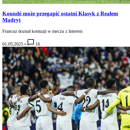
Koundé może przegapić ostatni Klasyk z Realem
Madryt
Francuz doznał kontuzji w meczu z Interem
01.05.2025
•
16