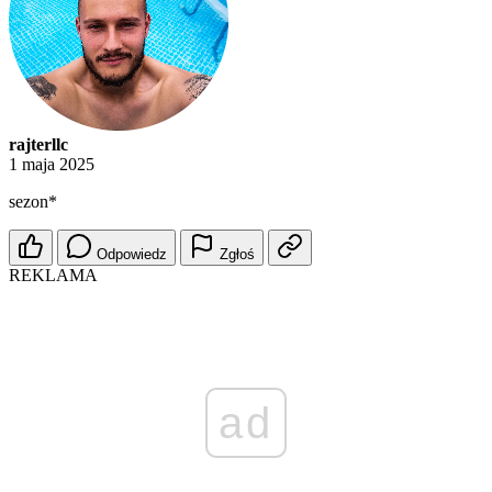
rajterllc
1 maja 2025
sezon*
Odpowiedz
Zgłoś
REKLAMA
ad