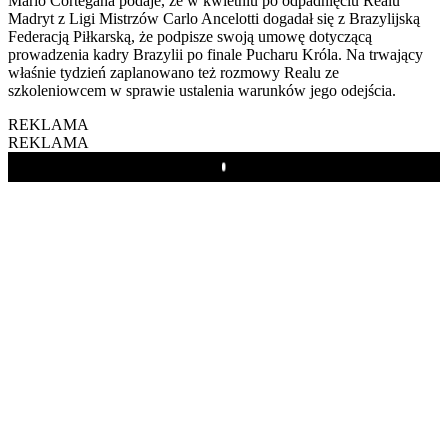
Mario Cortegana podaje, że w kwietniu po odpadnięciu Realu
Madryt z Ligi Mistrzów Carlo Ancelotti dogadał się z Brazylijską
Federacją Piłkarską, że podpisze swoją umowę dotyczącą
prowadzenia kadry Brazylii po finale Pucharu Króla. Na trwający
właśnie tydzień zaplanowano też rozmowy Realu ze
szkoleniowcem w sprawie ustalenia warunków jego odejścia.
REKLAMA
REKLAMA
Play