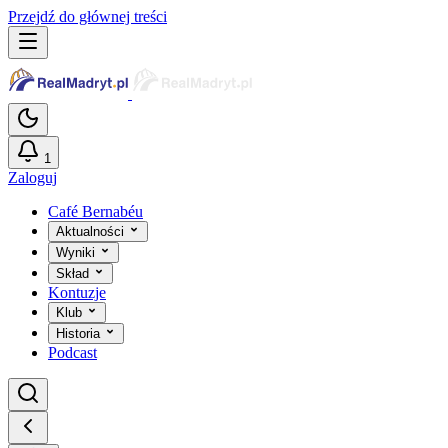
Przejdź do głównej treści
1
Zaloguj
Café Bernabéu
Aktualności
Wyniki
Skład
Kontuzje
Klub
Historia
Podcast