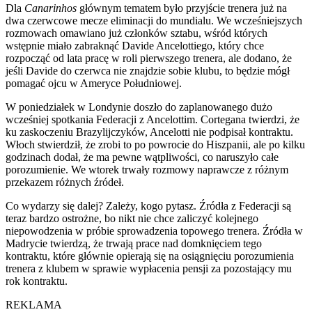
Dla
Canarinhos
głównym tematem było przyjście trenera już na
dwa czerwcowe mecze eliminacji do mundialu. We wcześniejszych
rozmowach omawiano już członków sztabu, wśród których
wstępnie miało zabraknąć Davide Ancelottiego, który chce
rozpocząć od lata pracę w roli pierwszego trenera, ale dodano, że
jeśli Davide do czerwca nie znajdzie sobie klubu, to będzie mógł
pomagać ojcu w Ameryce Południowej.
W poniedziałek w Londynie doszło do zaplanowanego dużo
wcześniej spotkania Federacji z Ancelottim. Cortegana twierdzi, że
ku zaskoczeniu Brazylijczyków, Ancelotti nie podpisał kontraktu.
Włoch stwierdził, że zrobi to po powrocie do Hiszpanii, ale po kilku
godzinach dodał, że ma pewne wątpliwości, co naruszyło całe
porozumienie. We wtorek trwały rozmowy naprawcze z różnym
przekazem różnych źródeł.
Co wydarzy się dalej? Zależy, kogo pytasz. Źródła z Federacji są
teraz bardzo ostrożne, bo nikt nie chce zaliczyć kolejnego
niepowodzenia w próbie sprowadzenia topowego trenera. Źródła w
Madrycie twierdzą, że trwają prace nad domknięciem tego
kontraktu, które głównie opierają się na osiągnięciu porozumienia
trenera z klubem w sprawie wypłacenia pensji za pozostający mu
rok kontraktu.
REKLAMA