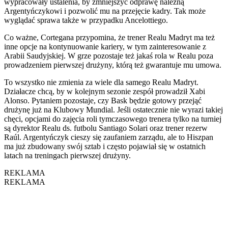
wypracowały ustalenia, by zmniejszyć odprawę należną
Argentyńczykowi i pozwolić mu na przejęcie kadry. Tak może
wyglądać sprawa także w przypadku Ancelottiego.
Co ważne, Cortegana przypomina, że trener Realu Madryt ma też
inne opcje na kontynuowanie kariery, w tym zainteresowanie z
Arabii Saudyjskiej. W grze pozostaje też jakaś rola w Realu poza
prowadzeniem pierwszej drużyny, którą też gwarantuje mu umowa.
To wszystko nie zmienia za wiele dla samego Realu Madryt.
Działacze chcą, by w kolejnym sezonie zespół prowadził Xabi
Alonso. Pytaniem pozostaje, czy Bask będzie gotowy przejąć
drużynę już na Klubowy Mundial. Jeśli ostatecznie nie wyrazi takiej
chęci, opcjami do zajęcia roli tymczasowego trenera tylko na turniej
są dyrektor Realu ds. futbolu Santiago Solari oraz trener rezerw
Raúl. Argentyńczyk cieszy się zaufaniem zarządu, ale to Hiszpan
ma już zbudowany swój sztab i często pojawiał się w ostatnich
latach na treningach pierwszej drużyny.
REKLAMA
REKLAMA