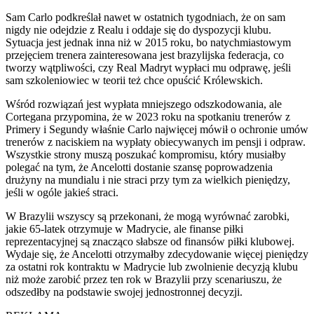
Sam Carlo podkreślał nawet w ostatnich tygodniach, że on sam
nigdy nie odejdzie z Realu i oddaje się do dyspozycji klubu.
Sytuacja jest jednak inna niż w 2015 roku, bo natychmiastowym
przejęciem trenera zainteresowana jest brazylijska federacja, co
tworzy wątpliwości, czy Real Madryt wypłaci mu odprawę, jeśli
sam szkoleniowiec w teorii też chce opuścić Królewskich.
Wśród rozwiązań jest wypłata mniejszego odszkodowania, ale
Cortegana przypomina, że w 2023 roku na spotkaniu trenerów z
Primery i Segundy właśnie Carlo najwięcej mówił o ochronie umów
trenerów z naciskiem na wypłaty obiecywanych im pensji i odpraw.
Wszystkie strony muszą poszukać kompromisu, który musiałby
polegać na tym, że Ancelotti dostanie szansę poprowadzenia
drużyny na mundialu i nie straci przy tym za wielkich pieniędzy,
jeśli w ogóle jakieś straci.
W Brazylii wszyscy są przekonani, że mogą wyrównać zarobki,
jakie 65-latek otrzymuje w Madrycie, ale finanse piłki
reprezentacyjnej są znacząco słabsze od finansów piłki klubowej.
Wydaje się, że Ancelotti otrzymałby zdecydowanie więcej pieniędzy
za ostatni rok kontraktu w Madrycie lub zwolnienie decyzją klubu
niż może zarobić przez ten rok w Brazylii przy scenariuszu, że
odszedłby na podstawie swojej jednostronnej decyzji.