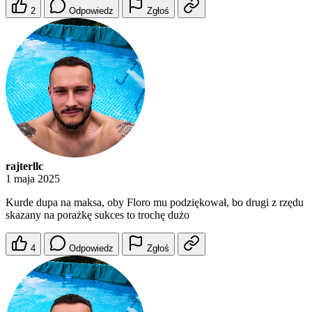
2
Odpowiedz
Zgłoś
rajterllc
1 maja 2025
Kurde dupa na maksa, oby Floro mu podziękował, bo drugi z rzędu
skazany na porażkę sukces to trochę dużo
4
Odpowiedz
Zgłoś