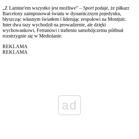
„Z Lamine'em wszystko jest możliwe” –
Sport
podaje, że piłkarz
Barcelony zaimponował światu w dynamicznym pojedynku,
błyszcząc własnym światłem i liderując zespołowi na Montjuïc.
Inter dwa razy wychodził na prowadzenie, ale dzięki
wychowankowi, Ferranowi i trafieniu samobójczemu półfinał
rozstrzygnie się w Mediolanie.
REKLAMA
REKLAMA
ad