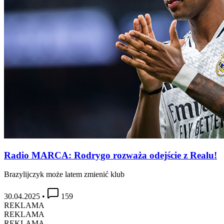
Radio MARCA: Rodrygo rozważa odejście z Realu!
Brazylijczyk może latem zmienić klub
30.04.2025
•
159
REKLAMA
REKLAMA
REKLAMA