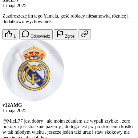
1 maja 2025
Zazdroszczę im tego Yamala, gość robiący niesamowitą różnicę i
dodatkowo wychowanek
1
Odpowiedz
Zgłoś
v12AMG
1 maja 2025
@MicL77
jest dobry , ale moim zdaniem sie wypali szybko , zero
pokory i jest strasznie pazerny , do tego jest juz po skreceniu kostki
w tak mlodym wieku , jeszcze jeden taki uraz i staw skokowy nie
bedzie juz taki stabilny