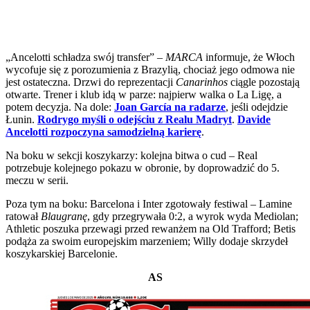
„Ancelotti schładza swój transfer” –
MARCA
informuje, że Włoch
wycofuje się z porozumienia z Brazylią, chociaż jego odmowa nie
jest ostateczna. Drzwi do reprezentacji
Canarinhos
ciągle pozostają
otwarte. Trener i klub idą w parze: najpierw walka o La Ligę, a
potem decyzja. Na dole:
Joan García na radarze
, jeśli odejdzie
Łunin.
Rodrygo myśli o odejściu z Realu Madryt
.
Davide
Ancelotti rozpoczyna samodzielną karierę
.
Na boku w sekcji koszykarzy: kolejna bitwa o cud – Real
potrzebuje kolejnego pokazu w obronie, by doprowadzić do 5.
meczu w serii.
Poza tym na boku: Barcelona i Inter zgotowały festiwal – Lamine
ratował
Blaugranę
, gdy przegrywała 0:2, a wyrok wyda Mediolan;
Athletic poszuka przewagi przed rewanżem na Old Trafford; Betis
podąża za swoim europejskim marzeniem; Willy dodaje skrzydeł
koszykarskiej Barcelonie.
AS