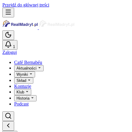
Przejdź do głównej treści
1
Zaloguj
Café Bernabéu
Aktualności
Wyniki
Skład
Kontuzje
Klub
Historia
Podcast