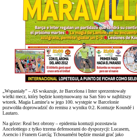
„Wspaniały” –
AS
wskazuje, że Barcelona i Inter sprezentowały
wielki mecz, który będzie kontynuowany na San Siro w najbliższy
wtorek. Magia Lamine'a w jego 100. występie w Barcelonie
pozwoliła doprowadzić do remisu z wyniku 0:2. Kontuzje Koundé i
Lautaro.
Na górze: Real bez obrony – epidemia kontuzji pozostawia
Ancelottiego z tylko trzema defensorami do dyspozycji: Lucasem,
Asencio i Franem Garcíą; Tchouaméni będzie musiał grać jako