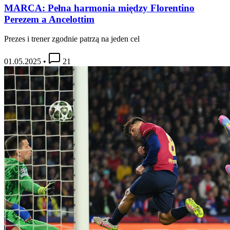
MARCA: Pełna harmonia między Florentino
Perezem a Ancelottim
Prezes i trener zgodnie patrzą na jeden cel
01.05.2025
•
21