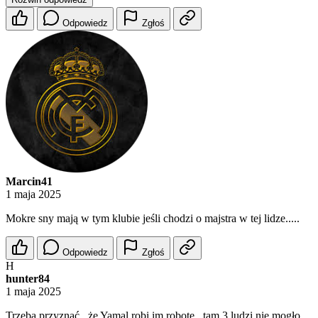
Odpowiedz
Zgłoś
Marcin41
1 maja 2025
Mokre sny mają w tym klubie jeśli chodzi o majstra w tej lidze.....
Odpowiedz
Zgłoś
H
hunter84
1 maja 2025
Trzeba przyznać , że Yamal robi im robotę , tam 3 ludzi nie mogło