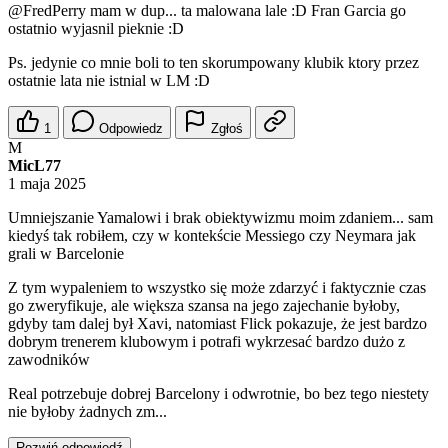
@FredPerry
mam w dup... ta malowana lale :D Fran Garcia go
ostatnio wyjasnil pieknie :D
Ps. jedynie co mnie boli to ten skorumpowany klubik ktory przez
ostatnie lata nie istnial w LM :D
1
Odpowiedz
Zgłoś
M
MicL77
1 maja 2025
Umniejszanie Yamalowi i brak obiektywizmu moim zdaniem... sam
kiedyś tak robiłem, czy w kontekście Messiego czy Neymara jak
grali w Barcelonie
Z tym wypaleniem to wszystko się może zdarzyć i faktycznie czas
go zweryfikuje, ale większa szansa na jego zajechanie byłoby,
gdyby tam dalej był Xavi, natomiast Flick pokazuje, że jest bardzo
dobrym trenerem klubowym i potrafi wykrzesać bardzo dużo z
zawodników
Real potrzebuje dobrej Barcelony i odwrotnie, bo bez tego niestety
nie byłoby żadnych zm...
Rozwiń odpowiedź