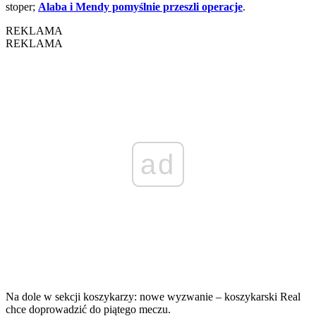
stoper;
Alaba i Mendy pomyślnie przeszli operacje
.
REKLAMA
REKLAMA
ad
Na dole w sekcji koszykarzy: nowe wyzwanie – koszykarski Real
chce doprowadzić do piątego meczu.