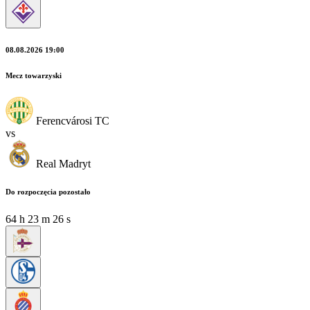
08.08.2026 19:00
Mecz towarzyski
Ferencvárosi TC
vs
Real Madryt
Do rozpoczęcia pozostało
64
h
23
m
24
s