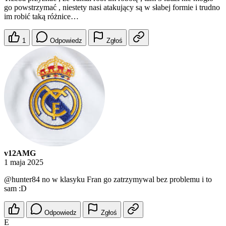
go powstrzymać , niestety nasi atakujący są w słabej formie i trudno
im robić taką różnice…
1
Odpowiedz
Zgłoś
v12AMG
1 maja 2025
@hunter84
no w klasyku Fran go zatrzymywal bez problemu i to
sam :D
Odpowiedz
Zgłoś
E