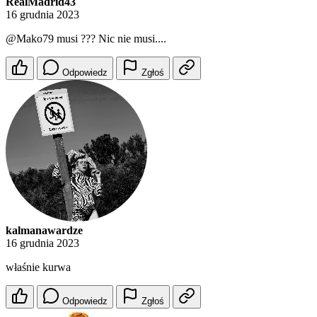
RealMadrid43
16 grudnia 2023
@Mako79
musi ??? Nic nie musi....
Odpowiedz
Zgłoś
kalmanawardze
16 grudnia 2023
właśnie kurwa
Odpowiedz
Zgłoś