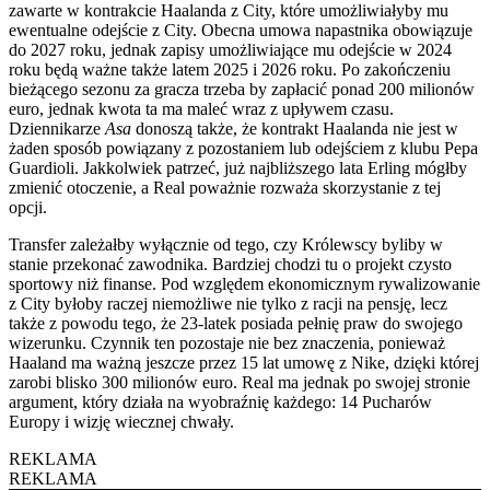
zawarte w kontrakcie Haalanda z City, które umożliwiałyby mu
ewentualne odejście z City. Obecna umowa napastnika obowiązuje
do 2027 roku, jednak zapisy umożliwiające mu odejście w 2024
roku będą ważne także latem 2025 i 2026 roku. Po zakończeniu
bieżącego sezonu za gracza trzeba by zapłacić ponad 200 milionów
euro, jednak kwota ta ma maleć wraz z upływem czasu.
Dziennikarze
Asa
donoszą także, że kontrakt Haalanda nie jest w
żaden sposób powiązany z pozostaniem lub odejściem z klubu Pepa
Guardioli. Jakkolwiek patrzeć, już najbliższego lata Erling mógłby
zmienić otoczenie, a Real poważnie rozważa skorzystanie z tej
opcji.
Transfer zależałby wyłącznie od tego, czy Królewscy byliby w
stanie przekonać zawodnika. Bardziej chodzi tu o projekt czysto
sportowy niż finanse. Pod względem ekonomicznym rywalizowanie
z City byłoby raczej niemożliwe nie tylko z racji na pensję, lecz
także z powodu tego, że 23-latek posiada pełnię praw do swojego
wizerunku. Czynnik ten pozostaje nie bez znaczenia, ponieważ
Haaland ma ważną jeszcze przez 15 lat umowę z Nike, dzięki której
zarobi blisko 300 milionów euro. Real ma jednak po swojej stronie
argument, który działa na wyobraźnię każdego: 14 Pucharów
Europy i wizję wiecznej chwały.
REKLAMA
REKLAMA