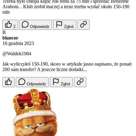
Trzeba było chłopa kupić rok temu za 75 mln i sprzedać Benzeme
Arabom. . Klub zrobił inaczej a teraz trzeba wydać około 150-190
mln
2
Odpowiedz
Zgłoś
B
blancor
16 grudnia 2023
@Waldek1984
Jak wyliczyłeś 150-190, skoro w artykule jasno napisano, że ponad
200 sam transfer? A jeszcze liczne dodatki...
Odpowiedz
Zgłoś