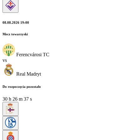
08.08.2026 19:00
Mecz towarzyski
Ferencvárosi TC
vs
Real Madryt
Do rozpoczęcia pozostało
30
h
26
m
35
s