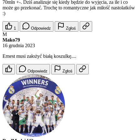
70mln +-. Dziś analizuje się kiedy będzie do wyjęcia, za ile i co
może go przekonać. Trochę to romantyczne jak miłość nastolatków
:)
1
Odpowiedz
Zgłoś
M
Mako79
16 grudnia 2023
Ernest musi założyć białą koszulkę....
Odpowiedz
Zgłoś