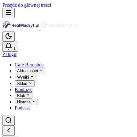
Przejdź do głównej treści
1
Zaloguj
Café Bernabéu
Aktualności
Wyniki
Skład
Kontuzje
Klub
Historia
Podcast