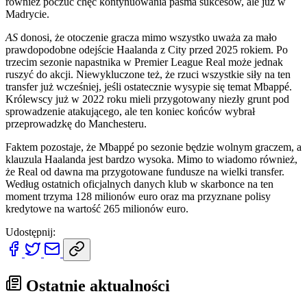
również poczuć chęć kontynuowania pasma sukcesów, ale już w
Madrycie.
AS
donosi, że otoczenie gracza mimo wszystko uważa za mało
prawdopodobne odejście Haalanda z City przed 2025 rokiem. Po
trzecim sezonie napastnika w Premier League Real może jednak
ruszyć do akcji. Niewykluczone też, że rzuci wszystkie siły na ten
transfer już wcześniej, jeśli ostatecznie wysypie się temat Mbappé.
Królewscy już w 2022 roku mieli przygotowany niezły grunt pod
sprowadzenie atakującego, ale ten koniec końców wybrał
przeprowadzkę do Manchesteru.
Faktem pozostaje, że Mbappé po sezonie będzie wolnym graczem, a
klauzula Haalanda jest bardzo wysoka. Mimo to wiadomo również,
że Real od dawna ma przygotowane fundusze na wielki transfer.
Według ostatnich oficjalnych danych klub w skarbonce na ten
moment trzyma 128 milionów euro oraz ma przyznane polisy
kredytowe na wartość 265 milionów euro.
Udostępnij:
Ostatnie aktualności