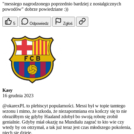
"messiego nagrodzonego poprzednio bardziej z nostalgicznych
powodów" dobrze powiedziane :))
5
Odpowiedz
Zgłoś
Kasy
16 grudnia 2023
@okarexPL
to plebiscyt popularności. Messi był w topie tamtego
sezonu i mimo, że szkoda, że niezapomniana era kończy się to nie
obraziłbym się gdyby Haaland zdobył bo swoją robotę zrobił
genialnie. Gdyby miał okazję na Mundialu zagrać to kto wie czy
wtedy by on otrzymał, a tak już teraz jest czas młodszego pokolenia,
niech się dzieje.