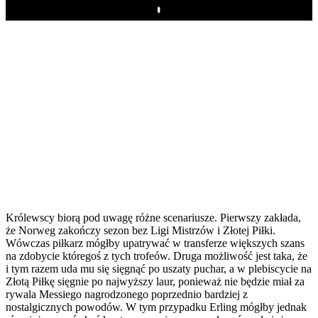
Play
Królewscy biorą pod uwagę różne scenariusze. Pierwszy zakłada,
że Norweg zakończy sezon bez Ligi Mistrzów i Złotej Piłki.
Wówczas piłkarz mógłby upatrywać w transferze większych szans
na zdobycie któregoś z tych trofeów. Druga możliwość jest taka, że
i tym razem uda mu się sięgnąć po uszaty puchar, a w plebiscycie na
Złotą Piłkę sięgnie po najwyższy laur, ponieważ nie będzie miał za
rywala Messiego nagrodzonego poprzednio bardziej z
nostalgicznych powodów. W tym przypadku Erling mógłby jednak