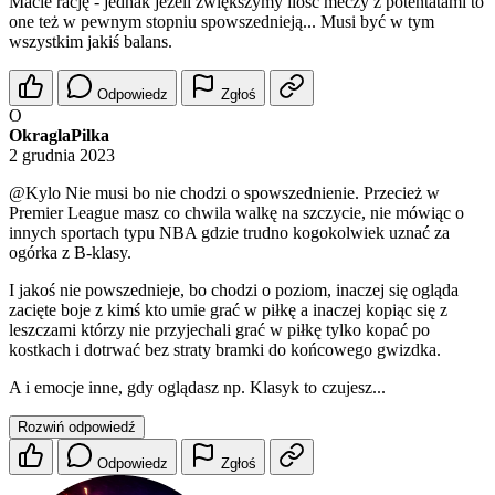
Macie rację - jednak jeżeli zwiększymy ilość meczy z potentatami to
one też w pewnym stopniu spowszednieją... Musi być w tym
wszystkim jakiś balans.
Odpowiedz
Zgłoś
O
OkraglaPilka
2 grudnia 2023
@Kylo
Nie musi bo nie chodzi o spowszednienie. Przecież w
Premier League masz co chwila walkę na szczycie, nie mówiąc o
innych sportach typu NBA gdzie trudno kogokolwiek uznać za
ogórka z B-klasy.
I jakoś nie powszednieje, bo chodzi o poziom, inaczej się ogląda
zacięte boje z kimś kto umie grać w piłkę a inaczej kopiąc się z
leszczami którzy nie przyjechali grać w piłkę tylko kopać po
kostkach i dotrwać bez straty bramki do końcowego gwizdka.
A i emocje inne, gdy oglądasz np. Klasyk to czujesz...
Rozwiń odpowiedź
Odpowiedz
Zgłoś