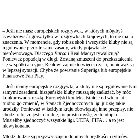
– Jeśli nie masz europejskich rozgrywek, w których mógłbyś
rywalizować i grasz tylko w rozgrywkach krajowych, to nie ma to
znaczenia. W momencie, gdy robisz skok i wszystkie kluby nie są
regulowane przez te same zasady, wtedy pojawia się
nierównowaga. Dlaczego
Barça
i Real Madryt rywalizują?
Ponieważ popadają w długi. Zostaną zmuszeni do przekształcenia
się w spółki akcyjne, Realowi zajmie to więcej czasu, ponieważ są
w lepszej sytuacji. Chyba że powstanie Superliga lub europejskie
Finansowe Fair Play.
– Jeśli mamy europejskie rozgrywki, a kluby nie są regulowane tymi
samymi zasadami, hiszpańskie kluby muszą się zadłużać, by móc
konkurować z resztą. Europejski kontekst istnieje od wielu lat i
trudno go zmienić, w Stanach Zjednoczonych ligi już się takie
urodziły. Ponieważ w każdym kraju obowiązują inne przepisy, nie
chodzi o to, że jest to trudne, po prostu myślę, że to utopia.
Musieliby zjednoczyć wszystkie ligi, UEFA, FIFA… a to jest
niewykonalne.
Młodzi ludzie są przyzwyczajeni do innych prędkości i rytmów.