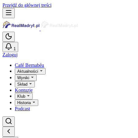
Przejdź do głównej treści
1
Zaloguj
Café Bernabéu
Aktualności
Wyniki
Skład
Kontuzje
Klub
Historia
Podcast