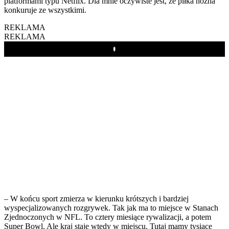
platformami typu Netflix. Dla mnie oczywiste jest, że piłka nożna
konkuruje ze wszystkimi.
REKLAMA
REKLAMA
Play
– W końcu sport zmierza w kierunku krótszych i bardziej
wyspecjalizowanych rozgrywek. Tak jak ma to miejsce w Stanach
Zjednoczonych w NFL. To cztery miesiące rywalizacji, a potem
Super Bowl. Ale kraj staje wtedy w miejscu. Tutaj mamy tysiące