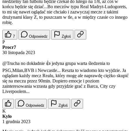
niedzielny fan futbolu będzie czekał do lutego na 1/8, az coś w
końcu będzie się dziać...Bo meczów typu Real Madryt-Ludogorets,
to mi się nawet oglądać nie chciało i zazwyczaj mecze z takimi
drużynami klasy Z, to puszczam w tle, a w między czasie co innego
robię.
7
Odpowiedz
Zgłoś
P
Procr7
30 listopada 2023
@Trucha
no dokładnie 👍 jedyna grupa warta śledzenia to
PSG,Milan,BVB i Newcastle... Reszta to wiadomo kto wyjdzie. Ja
oglądam każdy mecz Realu, który mogę ale naprawdę ciężko skupić
się na meczu przez 90min. Dopiero emocje i poziom
zainteresowania wzrasta gdy przyjdzie grać z Barca, City czy
Liverpoolem...
Odpowiedz
Zgłoś
K
Kylo
1 grudnia 2023