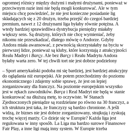
ogromnej różnicy między dużymi i małymi drużynami, ponieważ w
przeciwnym razie inni nie będą mogli konkurować. Ale w tym
miejscu chcę powiedzieć, że nie jest konieczne posiadanie lig
składających się z 20 drużyn, trzeba przejść do czegoś bardziej
premium, nawet z 12 drużynami liga byłaby równie potężna. A
wtedy bardziej sprawiedliwa dystrybucja pieniędzy miałaby
większy sens. Są drużyny, których nie chcę wymieniać, żeby
nikomu nie przeszkadzać, dlatego mówię o Andorze. Gdyby
Andora miała awansować, z pewnością skorzystałaby na byciu w
pierwszej lidze, ponieważ są kluby, które korzystają z atrakcyjności
Realu Madryt i
Barçy
. Ale bez
Barçy
i Realu Madrytu Andora
byłaby warta zero. W tej chwili tort nie jest dobrze podzielony
– Sport amerykański podoba mi się bardziej, jest bardziej atrakcyjny
do oglądania niż europejski. Ale potem przechodzimy do poziomu
ekonomicznego i zdajemy sobie sprawę, że jest on lepiej
zorganizowany dla franczyz. Na poziomie europejskim wszystko
jest w rękach zawodników.
Barça
i Real Madryt nie będą w stanie
konkurować na dłuższą metę, to oczywiste. W Stanach
Zjednoczonych pieniądze są rozdzielane po równo na 30 franczyz, a
ich struktura jest taka, że franczyzy są bardzo chronione. A jeśli
widzą, że biznes nie jest dobrze zorganizowany, strajkują i zyskują
trochę więcej marży. Co dzieje się w Europie? Każda liga jest
regulowana w inny sposób. La Liga ma bardzo surowe Finansowe
Fair Play, a inne ligi mają inny system. W Europie trzeba