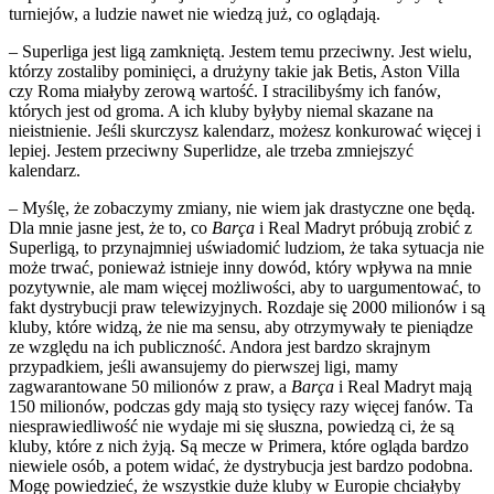
turniejów, a ludzie nawet nie wiedzą już, co oglądają.
– Superliga jest ligą zamkniętą. Jestem temu przeciwny. Jest wielu,
którzy zostaliby pominięci, a drużyny takie jak Betis, Aston Villa
czy Roma miałyby zerową wartość. I stracilibyśmy ich fanów,
których jest od groma. A ich kluby byłyby niemal skazane na
nieistnienie. Jeśli skurczysz kalendarz, możesz konkurować więcej i
lepiej. Jestem przeciwny Superlidze, ale trzeba zmniejszyć
kalendarz.
– Myślę, że zobaczymy zmiany, nie wiem jak drastyczne one będą.
Dla mnie jasne jest, że to, co
Barça
i Real Madryt próbują zrobić z
Superligą, to przynajmniej uświadomić ludziom, że taka sytuacja nie
może trwać, ponieważ istnieje inny dowód, który wpływa na mnie
pozytywnie, ale mam więcej możliwości, aby to uargumentować, to
fakt dystrybucji praw telewizyjnych. Rozdaje się 2000 milionów i są
kluby, które widzą, że nie ma sensu, aby otrzymywały te pieniądze
ze względu na ich publiczność. Andora jest bardzo skrajnym
przypadkiem, jeśli awansujemy do pierwszej ligi, mamy
zagwarantowane 50 milionów z praw, a
Barça
i Real Madryt mają
150 milionów, podczas gdy mają sto tysięcy razy więcej fanów. Ta
niesprawiedliwość nie wydaje mi się słuszna, powiedzą ci, że są
kluby, które z nich żyją. Są mecze w Primera, które ogląda bardzo
niewiele osób, a potem widać, że dystrybucja jest bardzo podobna.
Mogę powiedzieć, że wszystkie duże kluby w Europie chciałyby