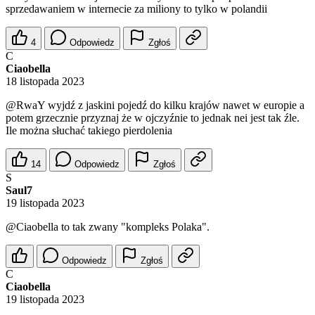
sprzedawaniem w internecie za miliony to tylko w polandii
4
Odpowiedz
Zgłoś
C
Ciaobella
18 listopada 2023
@RwaY
wyjdź z jaskini pojedź do kilku krajów nawet w europie a
potem grzecznie przyznaj że w ojczyźnie to jednak nei jest tak źle.
Ile można słuchać takiego pierdolenia
14
Odpowiedz
Zgłoś
S
Saul7
19 listopada 2023
@Ciaobella
to tak zwany "kompleks Polaka".
Odpowiedz
Zgłoś
C
Ciaobella
19 listopada 2023