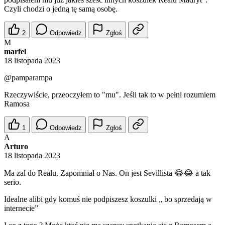
Czyli chodzi o jedną tę samą osobę.
2
Odpowiedz
Zgłoś
M
marfel
18 listopada 2023
@pamparampa
Rzeczywiście, przeoczyłem to "mu". Jeśli tak to w pełni rozumiem
Ramosa
1
Odpowiedz
Zgłoś
A
Arturo
18 listopada 2023
Ma zal do Realu. Zapomniał o Nas. On jest Sevillista 😂😂 a tak
serio.
Idealne alibi gdy komuś nie podpiszesz koszulki „ bo sprzedają w
internecie”