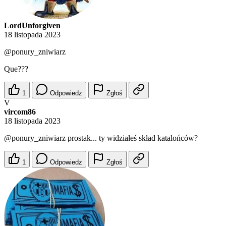
LordUnforgiven
18 listopada 2023
@ponury_zniwiarz
Que???
1
Odpowiedz
Zgłoś
V
vircom86
18 listopada 2023
@ponury_zniwiarz
prostak... ty widziałeś skład katalońców?
1
Odpowiedz
Zgłoś