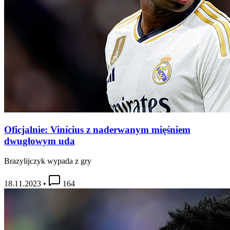
Oficjalnie: Vinícius z naderwanym mięśniem
dwugłowym uda
Brazylijczyk wypada z gry
18.11.2023
•
164