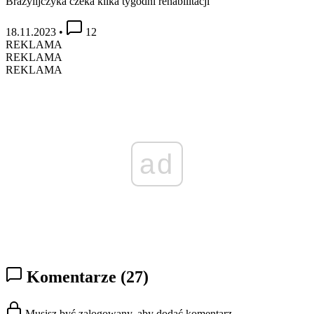
Brazylijczyka czeka kilka tygodni rehabilitacji
18.11.2023
•
12
REKLAMA
REKLAMA
REKLAMA
ad
Komentarze
(27)
Musisz być zalogowany, aby dodać komentarz.