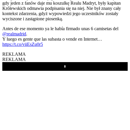
gdy jeden z fanów daje mu koszulkę Realu Madryt, były kapitan
Królewskich odmawia podpisania się na niej. Nie był znany cały
kontekst zdarzenia, gdyż wypowiedzi jego uczestników zostały
wyciszone i zastąpione piosenką.
Antes de ese momento ya le había firmado unas 6 camisetas del
@realmadrid
.
Y luego es gente que las subasta o vende en Internet…
https://t.co/viiEsZu0r5
REKLAMA
REKLAMA
Play