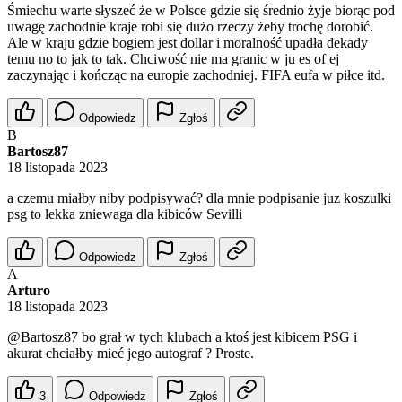
Śmiechu warte słyszeć że w Polsce gdzie się średnio żyje biorąc pod
uwagę zachodnie kraje robi się dużo rzeczy żeby trochę dorobić.
Ale w kraju gdzie bogiem jest dollar i moralność upadła dekady
temu no to jak to tak. Chciwość nie ma granic w ju es of ej
zaczynając i kończąc na europie zachodniej. FIFA eufa w piłce itd.
Odpowiedz
Zgłoś
B
Bartosz87
18 listopada 2023
a czemu miałby niby podpisywać? dla mnie podpisanie juz koszulki
psg to lekka zniewaga dla kibiców Sevilli
Odpowiedz
Zgłoś
A
Arturo
18 listopada 2023
@Bartosz87
bo grał w tych klubach a ktoś jest kibicem PSG i
akurat chciałby mieć jego autograf ? Proste.
3
Odpowiedz
Zgłoś