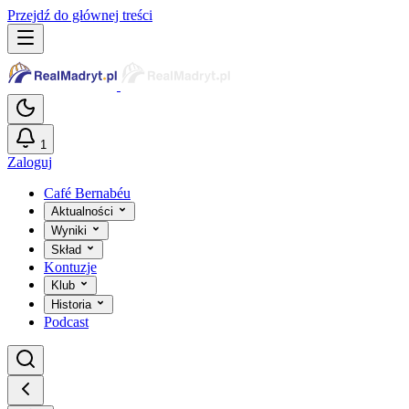
Przejdź do głównej treści
1
Zaloguj
Café Bernabéu
Aktualności
Wyniki
Skład
Kontuzje
Klub
Historia
Podcast