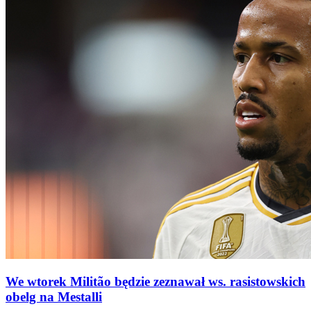
We wtorek Militão będzie zeznawał ws. rasistowskich
obelg na Mestalli