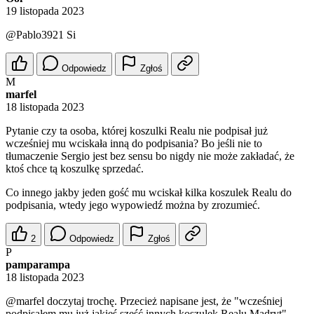
19 listopada 2023
@Pablo3921
Si
Odpowiedz
Zgłoś
M
marfel
18 listopada 2023
Pytanie czy ta osoba, której koszulki Realu nie podpisał już
wcześniej mu wciskała inną do podpisania? Bo jeśli nie to
tłumaczenie Sergio jest bez sensu bo nigdy nie może zakładać, że
ktoś chce tą koszulkę sprzedać.
Co innego jakby jeden gość mu wciskał kilka koszulek Realu do
podpisania, wtedy jego wypowiedź można by zrozumieć.
2
Odpowiedz
Zgłoś
P
pamparampa
18 listopada 2023
@marfel
doczytaj trochę. Przecież napisane jest, że "wcześniej
podpisałem mu już jakieś sześć innych koszulek Realu Madryt".