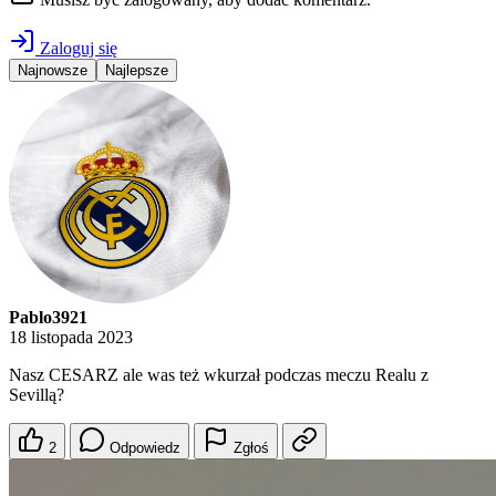
Zaloguj się
Najnowsze
Najlepsze
Pablo3921
18 listopada 2023
Nasz CESARZ ale was też wkurzał podczas meczu Realu z
Sevillą?
2
Odpowiedz
Zgłoś