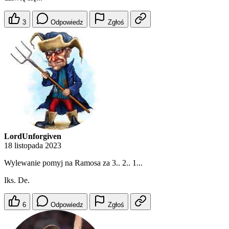
3
Odpowiedz
Zgłoś
LordUnforgiven
18 listopada 2023
Wylewanie pomyj na Ramosa za 3.. 2.. 1...
Iks. De.
6
Odpowiedz
Zgłoś