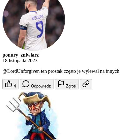
ponury_zniwiarz
18 listopada 2023
@LordUnforgiven
ten prostak często je wylewał na innych
4
Odpowiedz
Zgłoś