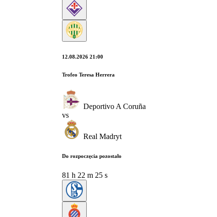
12.08.2026 21:00
Trofeo Teresa Herrera
Deportivo A Coruña
vs
Real Madryt
Do rozpoczęcia pozostało
81
h
22
m
24
s