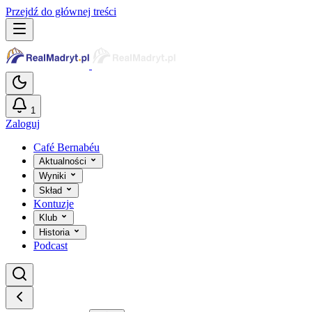
Przejdź do głównej treści
1
Zaloguj
Café Bernabéu
Aktualności
Wyniki
Skład
Kontuzje
Klub
Historia
Podcast