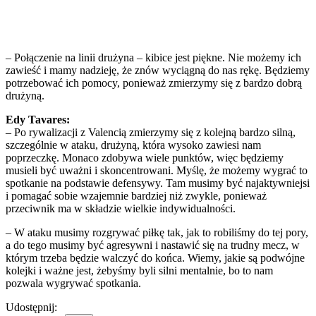
– Połączenie na linii drużyna – kibice jest piękne. Nie możemy ich
zawieść i mamy nadzieję, że znów wyciągną do nas rękę. Będziemy
potrzebować ich pomocy, ponieważ zmierzymy się z bardzo dobrą
drużyną.
Edy Tavares:
– Po rywalizacji z Valencią zmierzymy się z kolejną bardzo silną,
szczególnie w ataku, drużyną, która wysoko zawiesi nam
poprzeczkę. Monaco zdobywa wiele punktów, więc będziemy
musieli być uważni i skoncentrowani. Myślę, że możemy wygrać to
spotkanie na podstawie defensywy. Tam musimy być najaktywniejsi
i pomagać sobie wzajemnie bardziej niż zwykle, ponieważ
przeciwnik ma w składzie wielkie indywidualności.
– W ataku musimy rozgrywać piłkę tak, jak to robiliśmy do tej pory,
a do tego musimy być agresywni i nastawić się na trudny mecz, w
którym trzeba będzie walczyć do końca. Wiemy, jakie są podwójne
kolejki i ważne jest, żebyśmy byli silni mentalnie, bo to nam
pozwala wygrywać spotkania.
Udostępnij: