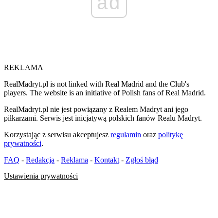
ad
REKLAMA
RealMadryt.pl is not linked with Real Madrid and the Club's
players. The website is an initiative of Polish fans of Real Madrid.
RealMadryt.pl nie jest powiązany z Realem Madryt ani jego
piłkarzami. Serwis jest inicjatywą polskich fanów Realu Madryt.
Korzystając z serwisu akceptujesz
regulamin
oraz
politykę
prywatności
.
FAQ
-
Redakcja
-
Reklama
-
Kontakt
-
Zgłoś błąd
Ustawienia prywatności