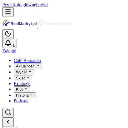
Przejdź do głównej treści
1
Zaloguj
Café Bernabéu
Aktualności
Wyniki
Skład
Kontuzje
Klub
Historia
Podcast