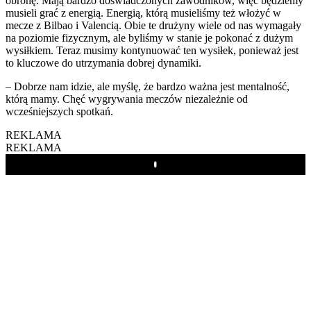
obronę. Mają bardzo doświadczonych zawodników, więc będziemy
musieli grać z energią. Energią, którą musieliśmy też włożyć w
mecze z Bilbao i Valencią. Obie te drużyny wiele od nas wymagały
na poziomie fizycznym, ale byliśmy w stanie je pokonać z dużym
wysiłkiem. Teraz musimy kontynuować ten wysiłek, ponieważ jest
to kluczowe do utrzymania dobrej dynamiki.
– Dobrze nam idzie, ale myślę, że bardzo ważna jest mentalność,
którą mamy. Chęć wygrywania meczów niezależnie od
wcześniejszych spotkań.
REKLAMA
REKLAMA
Play