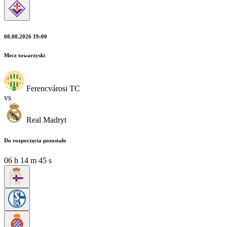
08.08.2026 19:00
Mecz towarzyski
Ferencvárosi TC
vs
Real Madryt
Do rozpoczęcia pozostało
06
h
14
m
44
s