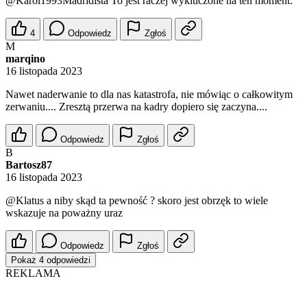
@Karol1993Madridista
To jest raczej wykluczone na ten moment.
4
Odpowiedz
Zgłoś
M
marqino
16 listopada 2023
Nawet naderwanie to dla nas katastrofa, nie mówiąc o całkowitym
zerwaniu.... Zresztą przerwa na kadry dopiero się zaczyna....
Odpowiedz
Zgłoś
B
Bartosz87
16 listopada 2023
@Klatus
a niby skąd ta pewność ? skoro jest obrzęk to wiele
wskazuje na poważny uraz
Odpowiedz
Zgłoś
Pokaż 4 odpowiedzi
REKLAMA