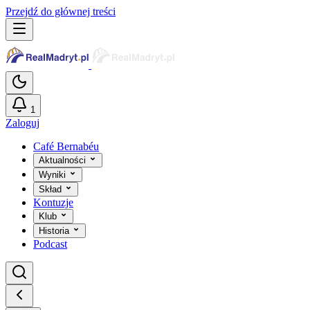
Przejdź do głównej treści
1
Zaloguj
Café Bernabéu
Aktualności
Wyniki
Skład
Kontuzje
Klub
Historia
Podcast