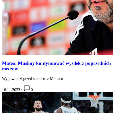
Mateo: Musimy kontynuować wysiłek z poprzednich
meczów
Wypowiedzi przed starciem z Monaco
16.11.2023
•
0