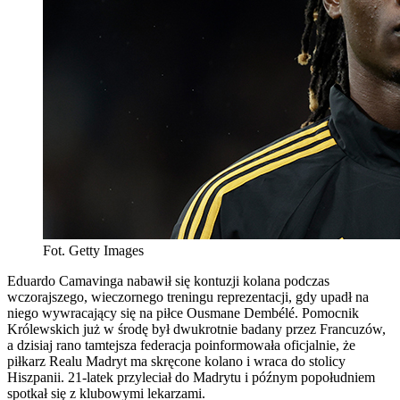
Fot. Getty Images
Eduardo Camavinga nabawił się kontuzji kolana podczas
wczorajszego, wieczornego treningu reprezentacji, gdy upadł na
niego wywracający się na piłce Ousmane Dembélé. Pomocnik
Królewskich już w środę był dwukrotnie badany przez Francuzów,
a dzisiaj rano tamtejsza federacja poinformowała oficjalnie, że
piłkarz Realu Madryt ma skręcone kolano i wraca do stolicy
Hiszpanii. 21-latek przyleciał do Madrytu i późnym popołudniem
spotkał się z klubowymi lekarzami.