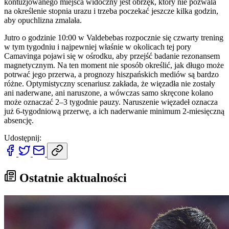
kontuzjowanego miejsca widoczny jest obrzęk, który nie pozwala
na określenie stopnia urazu i trzeba poczekać jeszcze kilka godzin,
aby opuchlizna zmalała.
Jutro o godzinie 10:00 w Valdebebas rozpocznie się czwarty trening
w tym tygodniu i najpewniej właśnie w okolicach tej pory
Camavinga pojawi się w ośrodku, aby przejść badanie rezonansem
magnetycznym. Na ten moment nie sposób określić, jak długo może
potrwać jego przerwa, a prognozy hiszpańskich mediów są bardzo
różne. Optymistyczny scenariusz zakłada, że więzadła nie zostały
ani naderwane, ani naruszone, a wówczas samo skręcone kolano
może oznaczać 2–3 tygodnie pauzy. Naruszenie więzadeł oznacza
już 6-tygodniową przerwę, a ich naderwanie minimum 2-miesięczną
absencję.
Udostępnij:
Ostatnie aktualności