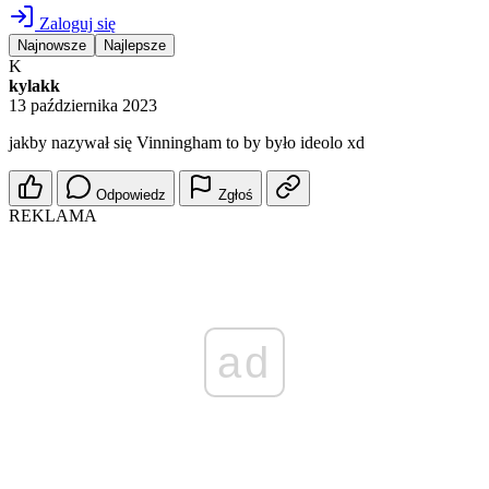
Zaloguj się
Najnowsze
Najlepsze
K
kylakk
13 października 2023
jakby nazywał się Vinningham to by było ideolo xd
Odpowiedz
Zgłoś
REKLAMA
ad