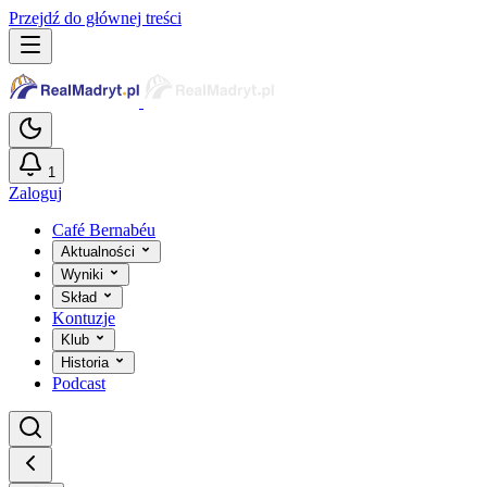
Przejdź do głównej treści
1
Zaloguj
Café Bernabéu
Aktualności
Wyniki
Skład
Kontuzje
Klub
Historia
Podcast