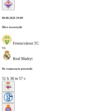
08.08.2026 19:00
Mecz towarzyski
Ferencvárosi TC
vs
Real Madryt
Do rozpoczęcia pozostało
51
h
38
m
55
s