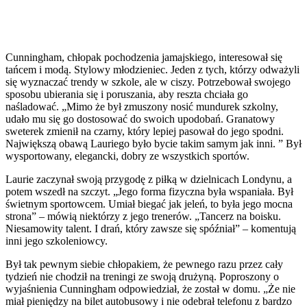
Cunningham, chłopak pochodzenia jamajskiego, interesował się
tańcem i modą. Stylowy młodzieniec. Jeden z tych, którzy odważyli
się wyznaczać trendy w szkole, ale w ciszy. Potrzebował swojego
sposobu ubierania się i poruszania, aby reszta chciała go
naśladować. „Mimo że był zmuszony nosić mundurek szkolny,
udało mu się go dostosować do swoich upodobań. Granatowy
sweterek zmienił na czarny, który lepiej pasował do jego spodni.
Największą obawą Lauriego było bycie takim samym jak inni. ” Był
wysportowany, elegancki, dobry ze wszystkich sportów.
Laurie zaczynał swoją przygodę z piłką w dzielnicach Londynu, a
potem wszedł na szczyt. „Jego forma fizyczna była wspaniała. Był
świetnym sportowcem. Umiał biegać jak jeleń, to była jego mocna
strona” – mówią niektórzy z jego trenerów. „Tancerz na boisku.
Niesamowity talent. I drań, który zawsze się spóźniał” – komentują
inni jego szkoleniowcy.
Był tak pewnym siebie chłopakiem, że pewnego razu przez cały
tydzień nie chodził na treningi ze swoją drużyną. Poproszony o
wyjaśnienia Cunningham odpowiedział, że został w domu. „Że nie
miał pieniędzy na bilet autobusowy i nie odebrał telefonu z bardzo