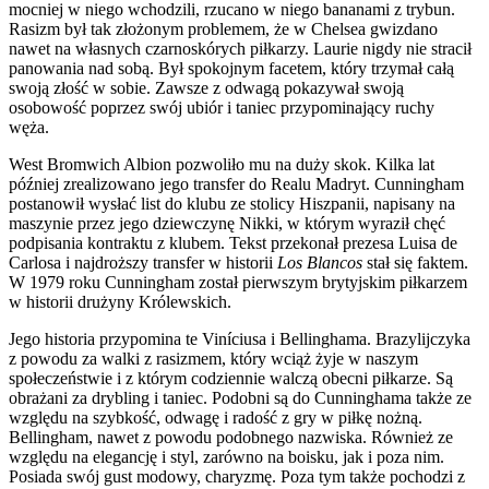
mocniej w niego wchodzili, rzucano w niego bananami z trybun.
Rasizm był tak złożonym problemem, że w Chelsea gwizdano
nawet na własnych czarnoskórych piłkarzy. Laurie nigdy nie stracił
panowania nad sobą. Był spokojnym facetem, który trzymał całą
swoją złość w sobie. Zawsze z odwagą pokazywał swoją
osobowość poprzez swój ubiór i taniec przypominający ruchy
węża.
West Bromwich Albion pozwoliło mu na duży skok. Kilka lat
później zrealizowano jego transfer do Realu Madryt. Cunningham
postanowił wysłać list do klubu ze stolicy Hiszpanii, napisany na
maszynie przez jego dziewczynę Nikki, w którym wyraził chęć
podpisania kontraktu z klubem. Tekst przekonał prezesa Luisa de
Carlosa i najdroższy transfer w historii
Los Blancos
stał się faktem.
W 1979 roku Cunningham został pierwszym brytyjskim piłkarzem
w historii drużyny Królewskich.
Jego historia przypomina te Viníciusa i Bellinghama. Brazylijczyka
z powodu za walki z rasizmem, który wciąż żyje w naszym
społeczeństwie i z którym codziennie walczą obecni piłkarze. Są
obrażani za drybling i taniec. Podobni są do Cunninghama także ze
względu na szybkość, odwagę i radość z gry w piłkę nożną.
Bellingham, nawet z powodu podobnego nazwiska. Również ze
względu na elegancję i styl, zarówno na boisku, jak i poza nim.
Posiada swój gust modowy, charyzmę. Poza tym także pochodzi z