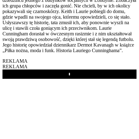
dziedzińcu jednego z budynków socjalnych w Londynie. Zobaczyła
ich grupa chłopców i zaczęła gonić. Nie chcieli, by w ich okolicy
pokazywali się czarnoskórzy. Keith i Laurie pobiegli do domu,
gdzie wpadli na swojego ojca, któremu opowiedzieli, co się stało.
Usłyszawszy tę historię, tata zmusił ich, aby ponownie wyszli na
ulicę i stawili czoła goniącym ich przeciwnikom. Laurie
Cunningham dorastał w ówczesnym rasizmie i z nim ukształtował
swoją prawdziwą osobowość, dzięki której stał się legendą futbolu.
Jego historię opowiedział dziennikarz Dermot Kavanagh w książce
„Piłka nożna, moda i funk. Historia Lauriego Cunninghama”.
REKLAMA
REKLAMA
Play