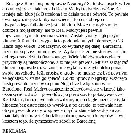
– Relacje z Barceloną po Sprawie Negreiry? Są tu dwa aspekty. Ten
abstrakcyjny jest taki, że dla Realu Madryt to bardzo ważne, że
istnieje taki klub jak Barcelona i to działa też na odwrót. To pewnie
dwa najważniejsze kluby na świecie. To coś dobrego dla
hiszpańskiego futbolu, że jest taki klub. Może nie wybrzmi to
dobrze z mojej strony, ale to Real Madryt jest pewnie
najważniejszym klubem na świecie. Został uznany najlepszym
klubem XX wieku i wygląda to podobnie w tych pierwszych 23
latach tego wieku. Zobaczymy, co wydarzy się dalej. Barcelona
przechodzi przez trudne chwile. Wydaje się, że nie stosowano tam
dobrego zarządzania finansowego. Wiele klubów uwierzyło, że
przychody są nieskończone, a to nie jest prawda. Musisz zarządzać
klubem naprawdę rozważnie i nie wykraczać zbyt daleko ponad
swoje przychody. Jeśli prosisz o kredyt, to musisz też być pewnym,
że będziesz w stanie go spłacić. Co do Sprawy Negreiry, wszczęto
postępowanie przeciwko panu Negreirze i włączono w to
Barcelonę. Real Madryt ostatecznie zdecydował się włączyć jako
oskarżyciel z dwóch powodów: po pierwsze, to pokazywało, że
Real Madryt może być pokrzywdzonym, co ciągle pozostaje tylko
hipotezą bez ostatecznego wyroku, a po drugie, to pozwala nam
otrzymywać dowody w sprawie i być w stanie także dostarczać
materiały do sprawy. Chodziło o obronę naszych interesów nawet
kosztem tego, że tymczasowo zaboli to Barcelonę.
REKLAMA