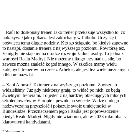
– Raúl to doskonały trener. Jako trener przekazuje wszystko to, co
pokazywał jako piłkarz. Jest zakochany w futbolu. Uczy się i
poświęca temu długie godziny. Kto go ściągnie, bo kiedyś zapewne
to nastąpi, dostanie trenera z najwyższego poziomu. Powtórzę też,
że nigdy nie stajemy na drodze rozwoju żadnej osoby. To jedna z
wartości Realu Madryt. Nie możemy nikogo trzymać na siłę, bo
zawsze można znaleźć kogoś innego. W szkółce mamy wielu
kolejnych trenerów na czele z Arbeloą, ale jest też wiele nieznanych
kibicom nazwisk.
– Xabi Alonso? To trener z najwyższego poziomu. Zawsze to
widzieliśmy. Już gdy niektórzy grają, to widać po nich, że będą
świetnymi trenerami. To jeden z najbardziej obiecujących młodych
szkoleniowców w Europie i pewnie na świecie. Widzę u niego
nadzwyczajną przyszłość i pokazuje swoje umiejętności w
Bundeslidze. Przeznaczeniem jego i Raúla jest poprowadzenie
kiedyś Realu Madryt. Nigdy nie wiadomo, ale w 2023 roku obaj są
klarownymi kandydatami.
Udostępnij: