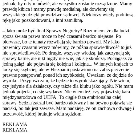
jednak, by o tym mówić, ale wszystko zostanie rozsądzone. Mamy
prawdę kibica i mamy prawdę medialną, ale dowiemy się
wszystkiego dzięki prawdziwe sądowej. Niektórzy wtedy podniosą
rękę jako poszkodowani, a inni zamilkną.
– Jako może być finał Sprawy Negreiry? Rozumiem, że dla ludzi
spoza świata prawa może to być czasami bardzo niejasne. Po
pierwsze, bo te tematy rozwijają się bardzo powoli. My jako
prawnicy czasami wręcz mówimy, że późna sprawiedliwość to już
nie sprawiedliwość. Po drugie, wszyscy wiedzą, jak zaczynają się
sprawy karne, ale nikt nigdy nie wie, jak się skończą. Pociągasz za
jedną gałąź, ale pojawia się kolejna i kolejna... W innych krajach to
toczy się szybciej, ale w Hiszpanii postawiono na zabezpieczenie
prawne postępowań ponad ich szybkością. Uważam, że dojdzie do
wyroku. Przypuszczam, że będzie to wyrok skazujący. Nie wiem,
czy jedynie dla działaczy, czy także dla klubu jako ogółu. Nie mam
jednak pojęcia, co się wydarzy. Nie wiem też, czy pojawi się kara
międzynarodowa od UEFA. To ciągle faza embrionalna całej
sprawy. Sędzia zaczął być bardzo aktywny i na pewno pojawią się
naciski, bo tak jest zawsze. Mam nadzieję, że on zachowa odwagę i
uczciwość, której brakuje wielu sędziom.
REKLAMA
REKLAMA