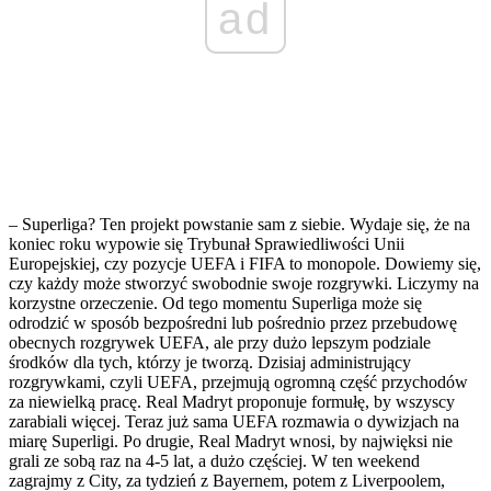
ad
– Superliga? Ten projekt powstanie sam z siebie. Wydaje się, że na
koniec roku wypowie się Trybunał Sprawiedliwości Unii
Europejskiej, czy pozycje UEFA i FIFA to monopole. Dowiemy się,
czy każdy może stworzyć swobodnie swoje rozgrywki. Liczymy na
korzystne orzeczenie. Od tego momentu Superliga może się
odrodzić w sposób bezpośredni lub pośrednio przez przebudowę
obecnych rozgrywek UEFA, ale przy dużo lepszym podziale
środków dla tych, którzy je tworzą. Dzisiaj administrujący
rozgrywkami, czyli UEFA, przejmują ogromną część przychodów
za niewielką pracę. Real Madryt proponuje formułę, by wszyscy
zarabiali więcej. Teraz już sama UEFA rozmawia o dywizjach na
miarę Superligi. Po drugie, Real Madryt wnosi, by najwięksi nie
grali ze sobą raz na 4-5 lat, a dużo częściej. W ten weekend
zagrajmy z City, za tydzień z Bayernem, potem z Liverpoolem,