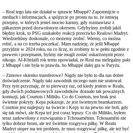
– Real tego lata nie działał w sprawie Mbappé? Zapomnijcie o
mediach i informacjach, a spójrzcie po prostu na to, że istnieją
przepisy, w których jesteś mocno karany, gdy rozmawiasz z
piłkarzem przed dozwolonym okresem. Gdybyśmy zrobili jakiś
błędny krok, to PSG szukałoby reakcji przeciwko Realowi Madryt.
Wiedzieliśmy doskonale, co możemy zrobić. Wiemy, co można
robić, a na co trzeba poczekać. Mam nadzieję, że jeśli Mbappé
przyjdzie w 2024 roku, na co liczę, to zrobimy to w pełni zgodnie z
prawem i przepisami, byśmy nie mogli zostać oskarżonymi przez
nikogo. Al-Khelaïfi rok temu opowiadał, że Real ma nielegalny pakt
z Mbappé i nie była to prawda, bo Mbappé dalej gra w Paryżu.
– Zimowe okienko transferowe? Nigdy nie było to dla nas dobre
doświadczenie. Nigdy taki zawodnik niczego nam nie uratował.
Przy tym przyznaję, że to pierwszy raz, od kiedy jestem w Realu,
gdy dwóch podstawowych zawodników doznało tak poważnych
kontuzji, jak Courtois i Militão. Co do Courtois, ten brak jest
świetnie pokryty. Kepa pokazuje, że jest świetnym bramkarzem.
Courtois jest najlepszy na świecie i Kepy to na pewno nie boli, gdy
się tak mówi, ale Kepa też jest coraz lepszy. Co do Militão, byłem
teraz zadowolony z rozwiązania z Tchouaménim. Tchouaméni nie
tylko dobrze broni, ale też świetnie rozgrywa piłkę. W Realu
Madryt stoper ma ten problem, że musi rozgrywać piłkę, ale też być