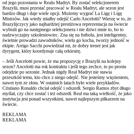
od jego pozostania w Realu Madryt. By zostać selekcjonerem
Brazylii, musi przestać pracować w Realu Madryt, ale sezon jest
bardzo długi i daje wiele opcji. Możemy wygrać La Ligę i Ligę
Mistrzów. Jak wtedy miałby odejść Carlo Ancelotti? Wierzę w to, że
Brazylijczycy jako najbardziej prestiżowa reprezentacja na świecie
wybrali go na następnego selekcjonera i nie dziwi mnie to, bo to
nadzwyczajny szkoleniowiec. Zna się na futbolu, jest inteligentny,
świetnie prowadzi zawodników, wielu go kocha, tworzy jedność w
ekipie. Arrigo Sacchi powiedział mi, że dobry trener jest jak
dyrygent, który koordynuje całą orkiestrę.
– Jeśli Ancelotti powie, że ma propozycję z Brazylii na kolejny
sezon? Ancelotti ma rok kontraktu i jeśli tego zechce, to po prostu
odejdzie po sezonie. Jednak nigdy Real Madryt nie stawia
przeszkód temu, kto chce z niego odejść. Nie jesteśmy więzieniem,
nawet tym ze złota. W ostatnich latach było wiele przykładów.
Cristiano Ronaldo chciał odejść i odszedł. Sergio Ramos zbyt długo
myślał, czy chce zostać i też odszedł. Real ma taką wielkość, że jako
instytucja jest ponad wszystkimi, nawet najlepszym piłkarzem na
świecie.
REKLAMA
REKLAMA