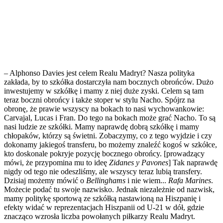
– Alphonso Davies jest celem Realu Madryt? Nasza polityka
zakłada, by to szkółka dostarczyła nam bocznych obrońców. Dużo
inwestujemy w szkółkę i mamy z niej duże zyski. Celem są tam
teraz boczni obrońcy i także stoper w stylu Nacho. Spójrz na
obronę, że prawie wszyscy na bokach to nasi wychowankowie:
Carvajal, Lucas i Fran. Do tego na bokach może grać Nacho. To są
nasi ludzie ze szkółki. Mamy naprawdę dobrą szkółkę i mamy
chłopaków, którzy są świetni. Zobaczymy, co z tego wyjdzie i czy
dokonamy jakiegoś transferu, bo możemy znaleźć kogoś w szkółce,
kto doskonale pokryje pozycję bocznego obrońcy. [prowadzący
mówi, że przypomina mu to ideę
Zidanes y Pavones
] Tak naprawdę
nigdy od tego nie odeszliśmy, ale wszyscy teraz lubią transfery.
Dzisiaj możemy mówić o
Bellinghams
i nie wiem...
Rafa Marines
.
Możecie podać tu swoje nazwisko. Jednak niezależnie od nazwisk,
mamy politykę sportową ze szkółką nastawioną na Hiszpanię i
efekty widać w reprezentacjach Hiszpanii od U-21 w dół, gdzie
znacząco wzrosła liczba powołanych piłkarzy Realu Madryt.