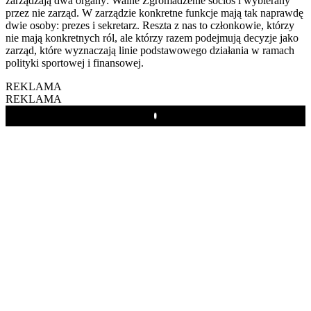
zarządzają dwa organy: Walne Zgromadzenie socios i wybierany
przez nie zarząd. W zarządzie konkretne funkcje mają tak naprawdę
dwie osoby: prezes i sekretarz. Reszta z nas to członkowie, którzy
nie mają konkretnych ról, ale którzy razem podejmują decyzje jako
zarząd, które wyznaczają linie podstawowego działania w ramach
polityki sportowej i finansowej.
REKLAMA
REKLAMA
Play