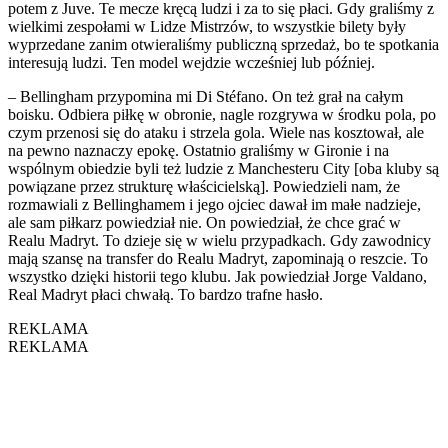
potem z Juve. Te mecze kręcą ludzi i za to się płaci. Gdy graliśmy z
wielkimi zespołami w Lidze Mistrzów, to wszystkie bilety były
wyprzedane zanim otwieraliśmy publiczną sprzedaż, bo te spotkania
interesują ludzi. Ten model wejdzie wcześniej lub później.
– Bellingham przypomina mi Di Stéfano. On też grał na całym
boisku. Odbiera piłkę w obronie, nagle rozgrywa w środku pola, po
czym przenosi się do ataku i strzela gola. Wiele nas kosztował, ale
na pewno naznaczy epokę. Ostatnio graliśmy w Gironie i na
wspólnym obiedzie byli też ludzie z Manchesteru City [oba kluby są
powiązane przez strukturę właścicielską]. Powiedzieli nam, że
rozmawiali z Bellinghamem i jego ojciec dawał im małe nadzieje,
ale sam piłkarz powiedział nie. On powiedział, że chce grać w
Realu Madryt. To dzieje się w wielu przypadkach. Gdy zawodnicy
mają szansę na transfer do Realu Madryt, zapominają o reszcie. To
wszystko dzięki historii tego klubu. Jak powiedział Jorge Valdano,
Real Madryt płaci chwałą. To bardzo trafne hasło.
REKLAMA
REKLAMA