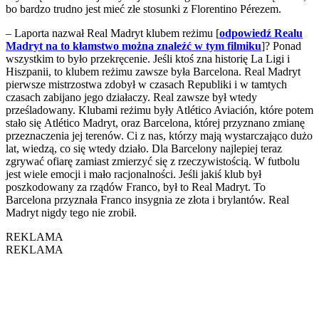
bo bardzo trudno jest mieć złe stosunki z Florentino Pérezem.
– Laporta nazwał Real Madryt klubem reżimu [
odpowiedź Realu
Madryt na to kłamstwo można znaleźć w tym filmiku
]? Ponad
wszystkim to było przekręcenie. Jeśli ktoś zna historię La Ligi i
Hiszpanii, to klubem reżimu zawsze była Barcelona. Real Madryt
pierwsze mistrzostwa zdobył w czasach Republiki i w tamtych
czasach zabijano jego działaczy. Real zawsze był wtedy
prześladowany. Klubami reżimu były Atlético Aviación, które potem
stało się Atlético Madryt, oraz Barcelona, której przyznano zmianę
przeznaczenia jej terenów. Ci z nas, którzy mają wystarczająco dużo
lat, wiedzą, co się wtedy działo. Dla Barcelony najlepiej teraz
zgrywać ofiarę zamiast zmierzyć się z rzeczywistością. W futbolu
jest wiele emocji i mało racjonalności. Jeśli jakiś klub był
poszkodowany za rządów Franco, był to Real Madryt. To
Barcelona przyznała Franco insygnia ze złota i brylantów. Real
Madryt nigdy tego nie zrobił.
REKLAMA
REKLAMA