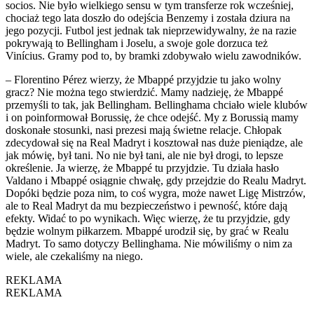
socios. Nie było wielkiego sensu w tym transferze rok wcześniej,
chociaż tego lata doszło do odejścia Benzemy i została dziura na
jego pozycji. Futbol jest jednak tak nieprzewidywalny, że na razie
pokrywają to Bellingham i Joselu, a swoje gole dorzuca też
Vinícius. Gramy pod to, by bramki zdobywało wielu zawodników.
– Florentino Pérez wierzy, że Mbappé przyjdzie tu jako wolny
gracz? Nie można tego stwierdzić. Mamy nadzieję, że Mbappé
przemyśli to tak, jak Bellingham. Bellinghama chciało wiele klubów
i on poinformował Borussię, że chce odejść. My z Borussią mamy
doskonałe stosunki, nasi prezesi mają świetne relacje. Chłopak
zdecydował się na Real Madryt i kosztował nas duże pieniądze, ale
jak mówię, był tani. No nie był tani, ale nie był drogi, to lepsze
określenie. Ja wierzę, że Mbappé tu przyjdzie. Tu działa hasło
Valdano i Mbappé osiągnie chwałę, gdy przejdzie do Realu Madryt.
Dopóki będzie poza nim, to coś wygra, może nawet Ligę Mistrzów,
ale to Real Madryt da mu bezpieczeństwo i pewność, które dają
efekty. Widać to po wynikach. Więc wierzę, że tu przyjdzie, gdy
będzie wolnym piłkarzem. Mbappé urodził się, by grać w Realu
Madryt. To samo dotyczy Bellinghama. Nie mówiliśmy o nim za
wiele, ale czekaliśmy na niego.
REKLAMA
REKLAMA