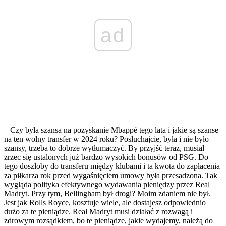
ad
– Czy była szansa na pozyskanie Mbappé tego lata i jakie są szanse
na ten wolny transfer w 2024 roku? Posłuchajcie, była i nie było
szansy, trzeba to dobrze wytłumaczyć. By przyjść teraz, musiał
zrzec się ustalonych już bardzo wysokich bonusów od PSG. Do
tego doszłoby do transferu między klubami i ta kwota do zapłacenia
za piłkarza rok przed wygaśnięciem umowy była przesadzona. Tak
wygląda polityka efektywnego wydawania pieniędzy przez Real
Madryt. Przy tym, Bellingham był drogi? Moim zdaniem nie był.
Jest jak Rolls Royce, kosztuje wiele, ale dostajesz odpowiednio
dużo za te pieniądze. Real Madryt musi działać z rozwagą i
zdrowym rozsądkiem, bo te pieniądze, jakie wydajemy, należą do