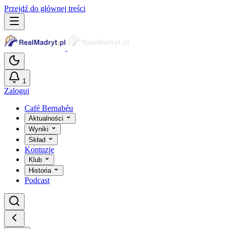
Przejdź do głównej treści
1
Zaloguj
Café Bernabéu
Aktualności
Wyniki
Skład
Kontuzje
Klub
Historia
Podcast