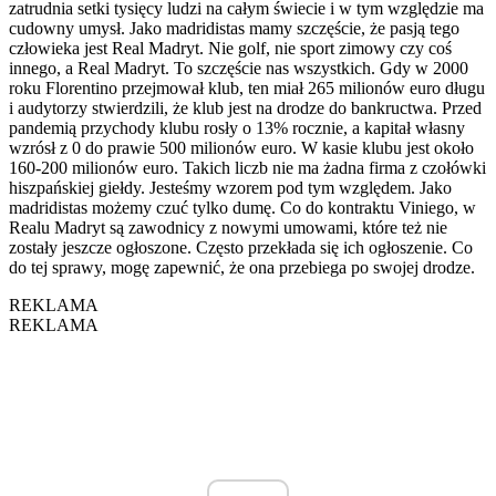
zatrudnia setki tysięcy ludzi na całym świecie i w tym względzie ma
cudowny umysł. Jako madridistas mamy szczęście, że pasją tego
człowieka jest Real Madryt. Nie golf, nie sport zimowy czy coś
innego, a Real Madryt. To szczęście nas wszystkich. Gdy w 2000
roku Florentino przejmował klub, ten miał 265 milionów euro długu
i audytorzy stwierdzili, że klub jest na drodze do bankructwa. Przed
pandemią przychody klubu rosły o 13% rocznie, a kapitał własny
wzrósł z 0 do prawie 500 milionów euro. W kasie klubu jest około
160-200 milionów euro. Takich liczb nie ma żadna firma z czołówki
hiszpańskiej giełdy. Jesteśmy wzorem pod tym względem. Jako
madridistas możemy czuć tylko dumę. Co do kontraktu Viniego, w
Realu Madryt są zawodnicy z nowymi umowami, które też nie
zostały jeszcze ogłoszone. Często przekłada się ich ogłoszenie. Co
do tej sprawy, mogę zapewnić, że ona przebiega po swojej drodze.
REKLAMA
REKLAMA