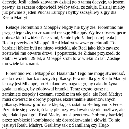
decyzję. Jeśli jednak zapytamy dzisiaj go o tamtą decyzję, to jestem
pewny, że szczera odpowiedź byłaby taka, że żałuje. Dzisiaj miałby
już pewnie z jeden Puchar Europy i byłby szczęśliwy z gry dla
Realu Madryt.
– Relacje Florentino z Mbappé? Nigdy nie były złe. Florentino nie
przyjął tego źle, on zrozumiał reakcję Mbappé. Wy też obserwujecie
dobrze klub i widzieliście sami, że nie było żadnej ostrej reakcji
Realu przeciwko Mbappé. Real Madryt zawsze go chronił. To
bardziej kibice byli na niego wściekli, ale Real jako klub zawsze
zostawiał mu otwarte drzwi. I popatrzcie, że Zidane przyszedł do
klubu w wieku 29 lat, a Mbappé zrobi to w wieku 25 lat. Zostaje
mu wiele lat z nami.
– Florentino woli Mbappé od Haalanda? Tego nie mogę stwierdzić,
ale to dwóch bardzo różnych piłkarzy. Pewnie dla gry Realu Madryt
lepszy jest Mbappé, bo Haaland wymaga tego, by cała drużyna
grała na niego, by zdobywał bramki. Teraz często grasz na
zamknięte zespoły i czasami strzelisz im tak gola, ale Real Madryt
musi otwierać te obrony poprzez ekstremalnie utalentowanych
piłkarzy. Musisz grać na te klepki, jak ostatnio Bellingham z Fede.
Przebicie się przez tę ścianę piłkarzy wydawało się niemożliwe, ale
się udało i padł gol. Real Madryt musi penetrować obrony bardziej
przez szybkość i kombinacje niż dośrodkowania i główki. To nie
jest styl Realu Madryt. Graliśmy tak z Santillaną czy Hugo