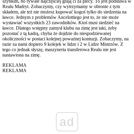
szybkim, bo rywale najczęściej grają ci za plecy. To jest podstawa w
Realu Madryt. Zobaczymy, czy wytrzymamy w obronie z tym
składem, ale też nie możesz kupować kogoś tylko do siedzenia na
ławce. Jednym z problemów Ancelottiego jest to, że nie może
wystawiać wszystkich 23 zawodników. Ktoś musi siedzieć na
ławce. Dlatego wstępny zamysł klubu na zimę jest taki, żeby
pozostać z tą kadrą, chyba że dojdzie do niespodziewanej
okoliczności w postaci kolejnej poważnej kontuzji. Zobaczymy, na
razie za nami dopiero 9 kolejek w lidze i 2 w Lidze Mistrzów. Z
tego co jednak słyszę, maszyneria transferowa Realu nie jest
nastawiona na zimę.
REKLAMA
REKLAMA
ad