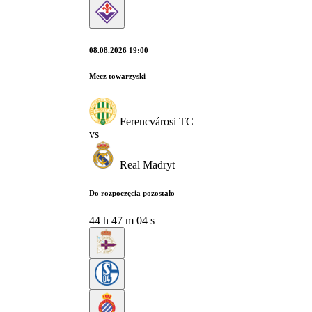
08.08.2026 19:00
Mecz towarzyski
Ferencvárosi TC
vs
Real Madryt
Do rozpoczęcia pozostało
44
h
47
m
03
s