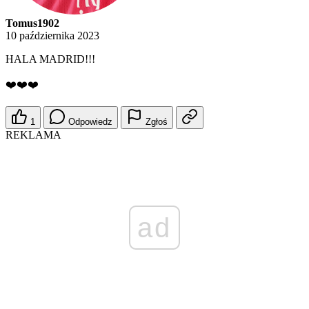
Tomus1902
10 października 2023
HALA MADRID!!!
❤️❤️❤️
1
Odpowiedz
Zgłoś
REKLAMA
ad