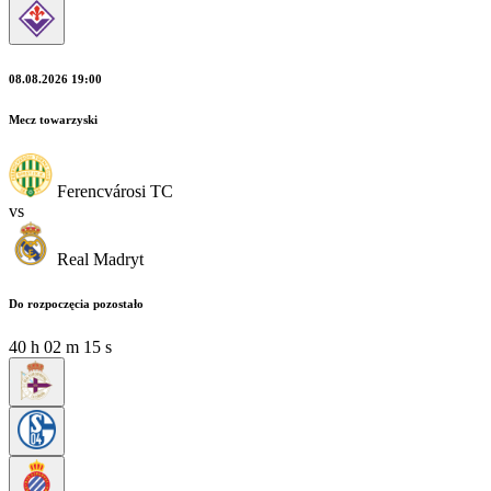
08.08.2026 19:00
Mecz towarzyski
Ferencvárosi TC
vs
Real Madryt
Do rozpoczęcia pozostało
40
h
02
m
13
s