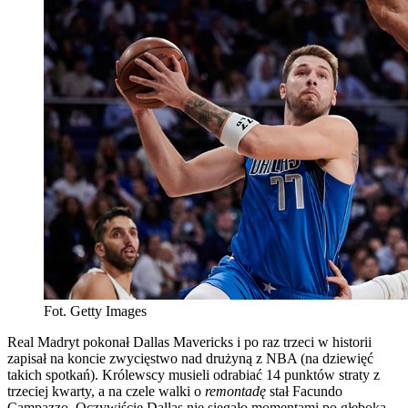
Fot. Getty Images
Real Madryt pokonał Dallas Mavericks i po raz trzeci w historii
zapisał na koncie zwycięstwo nad drużyną z NBA (na dziewięć
takich spotkań). Królewscy musieli odrabiać 14 punktów straty z
trzeciej kwarty, a na czele walki o
remontadę
stał Facundo
Campazzo. Oczywiście Dallas nie sięgało momentami po głęboką