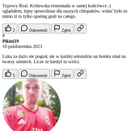
Typowy Real. Królewska remontada w samej końcówce ;)
oglądałem, fajny sprawdzian dla naszych chłopaków, widać było że
mimo iż to tylko sparing grali na całego.
2
Odpowiedz
Zgłoś
P
Pikini19
10 października 2023
Luka za dużo nie pograł, ale w każdej sekundzie na boisku miał na
twarzy uśmiech. Licze że kiedyś tu wróci.
5
Odpowiedz
Zgłoś