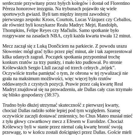
serdecznie przywitany przez byłych kolegów i dostał od Florentino
Péreza honorowe insygnia. Na trybunach pojawiło się wiele
sportowych gwiazd. Byli tam między innymi zawodnicy
pierwszego zespołu: Kroos, Courtois, Lucas Vázquez czy Ceballos,
ale również byli koszykarze Realu Madryt: Mejri, Randolph,
Thompkins, Felipe Reyes czy Mačiulis. Samo spotkanie było
rozgrywane na zasadach NBA, czyli każda kwarta trwała 12 minut.
Mecz zaczął się z Luką Dončiciem na parkiecie. Z powodu urazu
Słoweniec mógł grać tylko przez pięć minut, ale i tak zaprezentował
kilka udanych zagrań. Początek spotkania przypominał trochę
konkurs rzutów za trzy punkty, i mało kto pudłował. Po stronie
Królewskich Sergio Llull zaczął od trzech celnych „trójek”.
Oczywiście trzeba pamiętać o tym, że obrona w tej rywalizacji nie
grała na maksimum możliwości, więc więcej było rzutów
oddawanych z czystych pozycji. Prawie przez całą kwartę Real
Madryt znajdował się na prowadzeniu, ale Dallas cały czas trzymało
się blisko gospodarzy (38:37).
Trudno było dłużej utrzymać skuteczność z pierwszej kwarty,
chociaż Dallas radziło sobie lepiej pod tym względem. Szansę
oczywiście zaczęli dostawać zmiennicy, bo Chus Mateo musiał mieć
z tyłu głowy czwartkowy mecz z Efesem w Eurolidze. Chociaż
Królewscy byli w stanie przez niemal całą kwartę bronić swoją
przewagę, to w końcu zostali doścignięci przez Dallas. Goście mieli