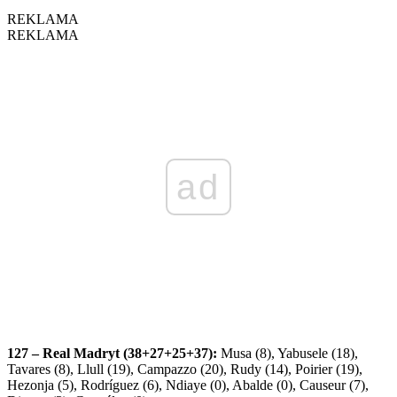
REKLAMA
REKLAMA
ad
127 – Real Madryt (38+27+25+37):
Musa (8), Yabusele (18),
Tavares (8), Llull (19), Campazzo (20), Rudy (14), Poirier (19),
Hezonja (5), Rodríguez (6), Ndiaye (0), Abalde (0), Causeur (7),