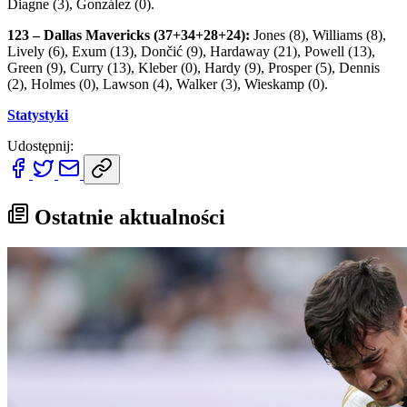
Diagne (3), González (0).
123 – Dallas Mavericks (37+34+28+24):
Jones (8), Williams (8),
Lively (6), Exum (13), Dončić (9), Hardaway (21), Powell (13),
Green (9), Curry (13), Kleber (0), Hardy (9), Prosper (5), Dennis
(2), Holmes (0), Lawson (4), Walker (3), Wieskamp (0).
Statystyki
Udostępnij:
Ostatnie aktualności