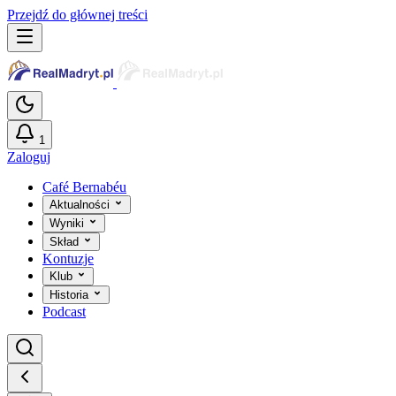
Przejdź do głównej treści
1
Zaloguj
Café Bernabéu
Aktualności
Wyniki
Skład
Kontuzje
Klub
Historia
Podcast