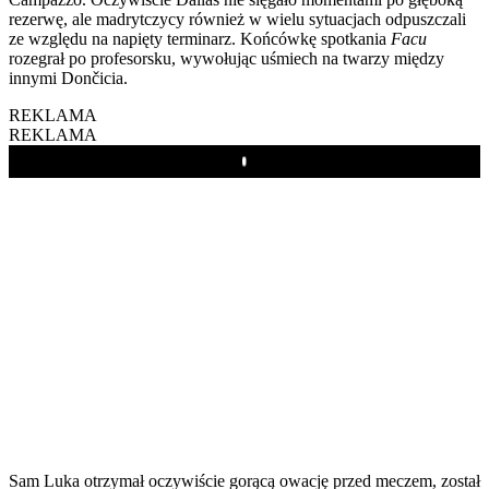
rezerwę, ale madrytczycy również w wielu sytuacjach odpuszczali
ze względu na napięty terminarz. Końcówkę spotkania
Facu
rozegrał po profesorsku, wywołując uśmiech na twarzy między
innymi Dončicia.
REKLAMA
REKLAMA
Play
Sam Luka otrzymał oczywiście gorącą owację przed meczem, został