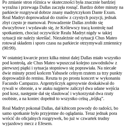
Po zmianie stron różnica w skuteczności była znacznie bardziej
wyraźna i przewaga Dallas zaczęła rosnąć. Bardzo dobre minuty na
parkiecie rozgrywał dobrze znany madrytczykom Dante Exum.
Real Madryt doprowadzał do rzutów z czystych pozycji, jednak
zbyt często je marnował. Prowadzenie Dallas zrobiło się
dwucyfrowe i wydawało się, że Królewscy tracą kontrolę nad
spotkaniem, chociaż oczywiście Realu Madryt nigdy w takiej
sytuacji nie należy skreślać. Niezależnie od sytuacji Chus Mateo
rotował składem i sporo czasu na parkiecie otrzymywali zmiennicy
(90:99).
W ostatniej kwarcie przez kilka minut dalej Dallas miało wszystko
pod kontrolą, ale Chus Mateo wpuszczał kolejno zawodników z
pierwszej piątki i sytuacja stopniowo się poprawiała. Na niecałe
dwie minuty przed końcem Yabusele celnym rzutem za trzy punkty
doprowadził do remisu. Reszta to po prostu koncert w wykonaniu
Facundo Campazzo. Argentyńczyk agresywnie doskakiwał do
rywali w obronie, a w ataku najpierw zaliczył dwa udane wejścia
pod kosz, następnie dał się sfaulować i wykorzystał dwa rzuty
osobiste, a na koniec dopełnił to wszystko celną „trójką”.
Real Madryt pokonał Dallas, dał kibicom powody do radości, bo
samo spotkanie było przyjemne do oglądania. Teraz jednak pora
wrócić do oficjalnych rozgrywek, bo już w czwartek trudny
wyjazdowy mecz z Efesem.