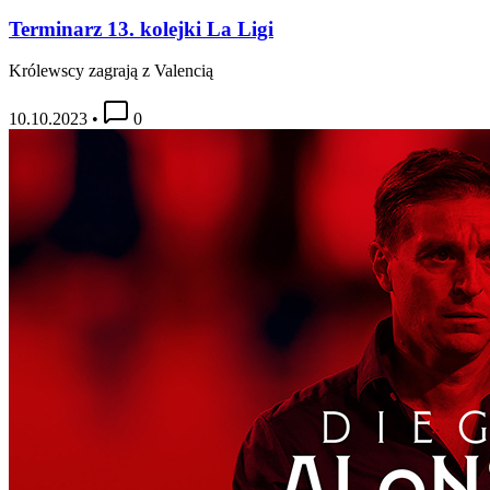
Terminarz 13. kolejki La Ligi
Królewscy zagrają z Valencią
10.10.2023
•
0