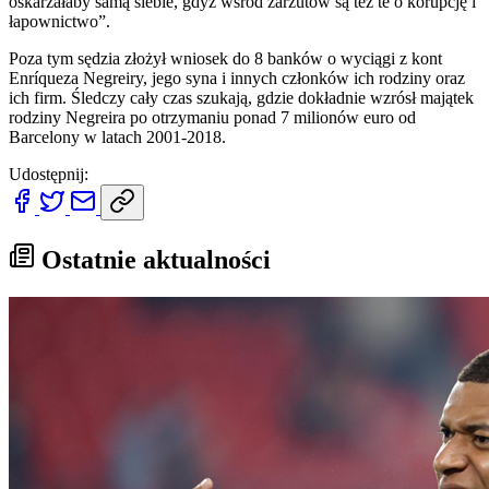
oskarżałaby samą siebie, gdyż wśród zarzutów są też te o korupcję i
łapownictwo”.
Poza tym sędzia złożył wniosek do 8 banków o wyciągi z kont
Enríqueza Negreiry, jego syna i innych członków ich rodziny oraz
ich firm. Śledczy cały czas szukają, gdzie dokładnie wzrósł majątek
rodziny Negreira po otrzymaniu ponad 7 milionów euro od
Barcelony w latach 2001-2018.
Udostępnij:
Ostatnie aktualności