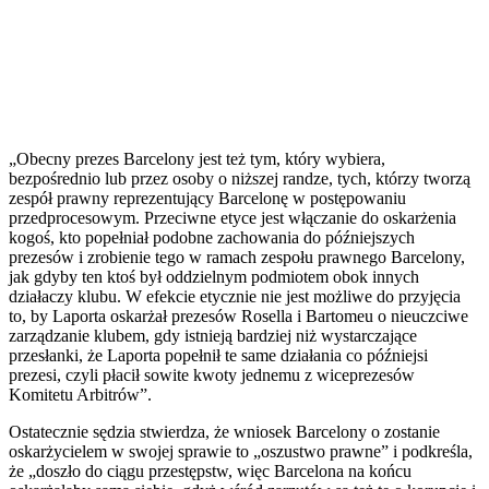
„Obecny prezes Barcelony jest też tym, który wybiera,
bezpośrednio lub przez osoby o niższej randze, tych, którzy tworzą
zespół prawny reprezentujący Barcelonę w postępowaniu
przedprocesowym. Przeciwne etyce jest włączanie do oskarżenia
kogoś, kto popełniał podobne zachowania do późniejszych
prezesów i zrobienie tego w ramach zespołu prawnego Barcelony,
jak gdyby ten ktoś był oddzielnym podmiotem obok innych
działaczy klubu. W efekcie etycznie nie jest możliwe do przyjęcia
to, by Laporta oskarżał prezesów Rosella i Bartomeu o nieuczciwe
zarządzanie klubem, gdy istnieją bardziej niż wystarczające
przesłanki, że Laporta popełnił te same działania co późniejsi
prezesi, czyli płacił sowite kwoty jednemu z wiceprezesów
Komitetu Arbitrów”.
Ostatecznie sędzia stwierdza, że wniosek Barcelony o zostanie
oskarżycielem w swojej sprawie to „oszustwo prawne” i podkreśla,
że „doszło do ciągu przestępstw, więc Barcelona na końcu