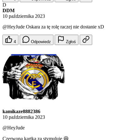
D
DDM
10 października 2023
@HeyJude
Oskara za tę rolę raczej nie dostanie xD
4
Odpowiedz
Zgłoś
kamikaze8882386
10 października 2023
@HeyJude
Czerwona kartka za stymuluje 😆