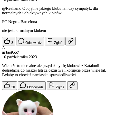
@Realizmo
Obojętnie jakiego klubu fan czy sympatyk, dla
normalnych i obiektywnych kibiców
FC Negre- Barcelona
nie jest normalnym klubem
8
Odpowiedz
Zgłoś
A
artas9557
10 października 2023
Wiem że to nierealne ale przydałaby się klubowi z Katalonii
degradacja do niższej ligi za oszustwa i korupcję przez wiele lat.
Byłaby to chociaż namiastka sprawiedliwości
20
Odpowiedz
Zgłoś