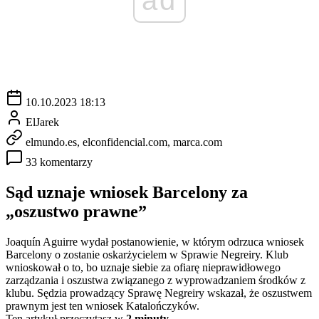
10.10.2023 18:13
ElJarek
elmundo.es, elconfidencial.com, marca.com
33 komentarzy
Sąd uznaje wniosek Barcelony za
„oszustwo prawne”
Joaquín Aguirre wydał postanowienie, w którym odrzuca wniosek
Barcelony o zostanie oskarżycielem w Sprawie Negreiry. Klub
wnioskował o to, bo uznaje siebie za ofiarę nieprawidłowego
zarządzania i oszustwa związanego z wyprowadzaniem środków z
klubu. Sędzia prowadzący Sprawę Negreiry wskazał, że oszustwem
prawnym jest ten wniosek Katalończyków.
Ten artykuł przeczytasz w
2 minuty.