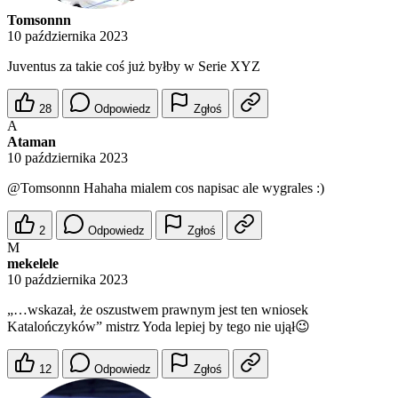
Tomsonnn
10 października 2023
Juventus za takie coś już byłby w Serie XYZ
28
Odpowiedz
Zgłoś
A
Ataman
10 października 2023
@Tomsonnn
Hahaha mialem cos napisac ale wygrales :)
2
Odpowiedz
Zgłoś
M
mekelele
10 października 2023
„…wskazał, że oszustwem prawnym jest ten wniosek
Katalończyków” mistrz Yoda lepiej by tego nie ujął😉
12
Odpowiedz
Zgłoś