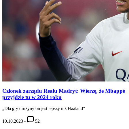
Członek zarządu Realu Madryt: Wierzę, że Mbappé
przyjdzie tu w 2024 roku
„Dla gry drużyny on jest lepszy niż Haaland”
10.10.2023
•
52