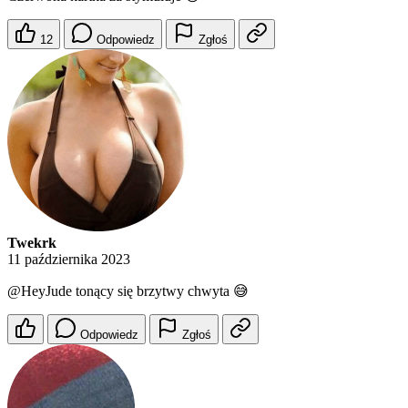
12
Odpowiedz
Zgłoś
Twekrk
11 października 2023
@HeyJude
tonący się brzytwy chwyta 😅
Odpowiedz
Zgłoś