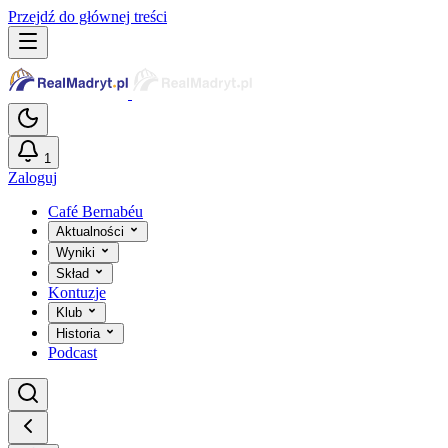
Przejdź do głównej treści
1
Zaloguj
Café Bernabéu
Aktualności
Wyniki
Skład
Kontuzje
Klub
Historia
Podcast