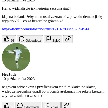
10 października 2023
Haha, widzialiście jak negreira zaczyna grać?
idąc na badania żeby nie musiał zeznawać z powodu demencji się
wypierxxlił... co za bezczelne gówno xd
https://twitter.com/infosfcb/status/1711678384462594544
26
Odpowiedz
Zgłoś
HeyJude
10 października 2023
nagrałem sobie ekran i prześledziłem ten film klatka po klatce,
widać że specjalnie upadł bo wyciąga asekuracyjnie rękę z kieszeni
zbyt wcześnie, co za śmieć
8
Odpowiedz
Zgłoś