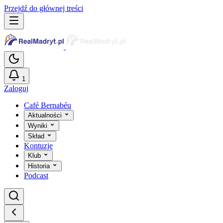
Przejdź do głównej treści
1
Zaloguj
Café Bernabéu
Aktualności
Wyniki
Skład
Kontuzje
Klub
Historia
Podcast