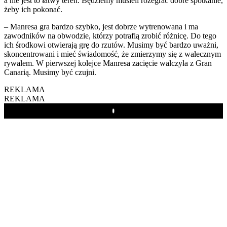
a nie jest to łatwy teren. Będziemy musieli rozegrać dobre spotkanie,
żeby ich pokonać.
– Manresa gra bardzo szybko, jest dobrze wytrenowana i ma
zawodników na obwodzie, którzy potrafią zrobić różnicę. Do tego
ich środkowi otwierają grę do rzutów. Musimy być bardzo uważni,
skoncentrowani i mieć świadomość, że zmierzymy się z walecznym
rywalem. W pierwszej kolejce Manresa zacięcie walczyła z Gran
Canarią. Musimy być czujni.
REKLAMA
REKLAMA
Play