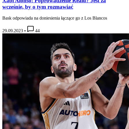
Xabi Alonso: Poprowadzenie Realu? Jest za
wcześnie, by o tym rozmawiać
Bask odpowiada na doniesienia łączące go z Los Blancos
29.09.2023
•
44