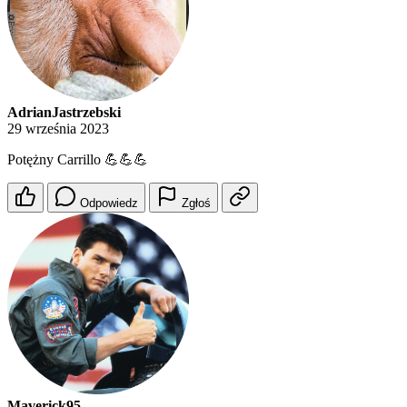
AdrianJastrzebski
29 września 2023
Potężny Carrillo 💪💪💪
Odpowiedz
Zgłoś
Maverick95