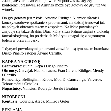
Alaba, ale Carlo Ancelotti potwierdził podczas dzisiejszej
konferencji prasowej, że Austriak może być gotowy do gry już we
wtorek.
Do gry gotowy jest z kolei Antonio Rüdiger. Niemiec również
kończył środowe spotkanie z problemami, ale dzisiaj trenował już
na pełnych obrotach razem z zespołem. Na liście powołanych
znajduje się także Brahim Díaz, który z Las Palmas zagrał z blokadą
farmakologiczną, bo po derbach Madrytu zmagał się z ogromnym
bólem w prawym barku.
Jedynymi powołanymi piłkarzami ze szkółki są tym razem bramkarz
Diego Piñeiro i stoper Álvaro Carrillo.
KADRA NA GIRONĘ
Bramkarze
: Łunin, Kepa i Diego Piñeiro
Obrońcy
: Carvajal, Nacho, Lucas, Fran García, Rüdiger, Mendy
i Carrillo
Pomocnicy
: Bellingham, Kroos, Modrić, Camavinga, Valverde,
Tchouaméni i Ceballos
Napastnicy
: Vinícius, Rodrygo, Joselu i Brahim
NIEOBECNI
Kontuzje:
Courtois, Alaba, Militão i Güler
REKLAMA