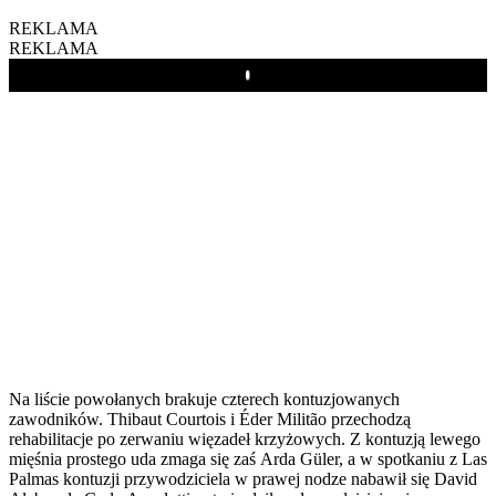
REKLAMA
REKLAMA
Play
Na liście powołanych brakuje czterech kontuzjowanych
zawodników. Thibaut Courtois i Éder Militão przechodzą
rehabilitacje po zerwaniu więzadeł krzyżowych. Z kontuzją lewego
mięśnia prostego uda zmaga się zaś Arda Güler, a w spotkaniu z Las
Palmas kontuzji przywodziciela w prawej nodze nabawił się David