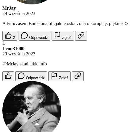
MrJay
29 września 2023
A tymczasem Barcelona oficjalnie oskarżona o korupcję, pięknie ☺️
2
Odpowiedz
Zgłoś
L
Leon31000
29 września 2023
@MrJay
skad takie info
Odpowiedz
Zgłoś