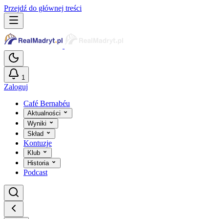
Przejdź do głównej treści
1
Zaloguj
Café Bernabéu
Aktualności
Wyniki
Skład
Kontuzje
Klub
Historia
Podcast