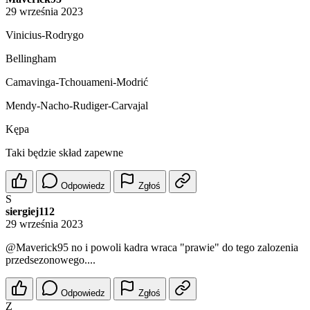
29 września 2023
Vinicius-Rodrygo
Bellingham
Camavinga-Tchouameni-Modrić
Mendy-Nacho-Rudiger-Carvajal
Kępa
Taki będzie skład zapewne
Odpowiedz
Zgłoś
S
siergiej112
29 września 2023
@Maverick95
no i powoli kadra wraca "prawie" do tego zalozenia
przedsezonowego....
Odpowiedz
Zgłoś
Z