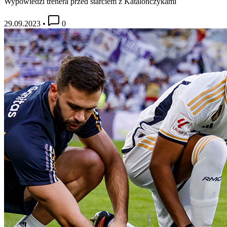
Wypowiedzi trenera przed starciem z Katalończykami
29.09.2023
•
0