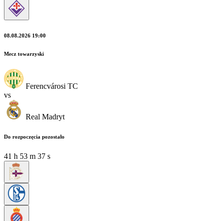
08.08.2026 19:00
Mecz towarzyski
Ferencvárosi TC
vs
Real Madryt
Do rozpoczęcia pozostało
41
h
53
m
35
s