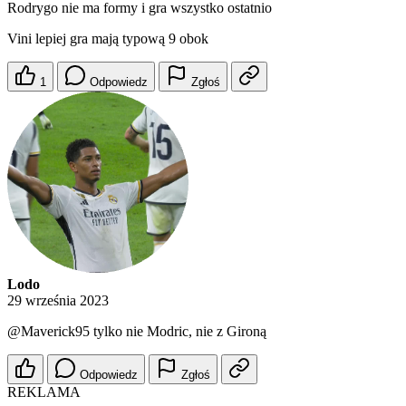
Rodrygo nie ma formy i gra wszystko ostatnio
Vini lepiej gra mają typową 9 obok
1
Odpowiedz
Zgłoś
Lodo
29 września 2023
@Maverick95
tylko nie Modric, nie z Gironą
Odpowiedz
Zgłoś
REKLAMA