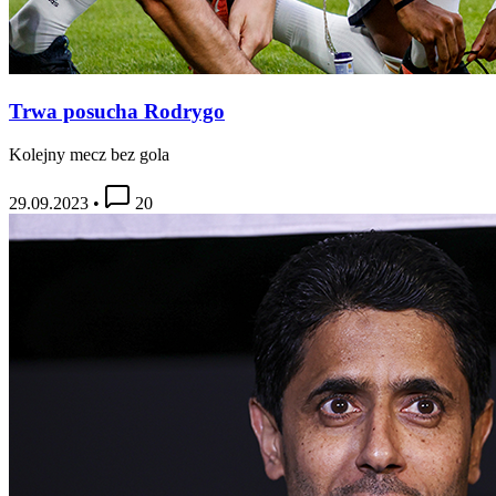
Trwa posucha Rodrygo
Kolejny mecz bez gola
29.09.2023
•
20