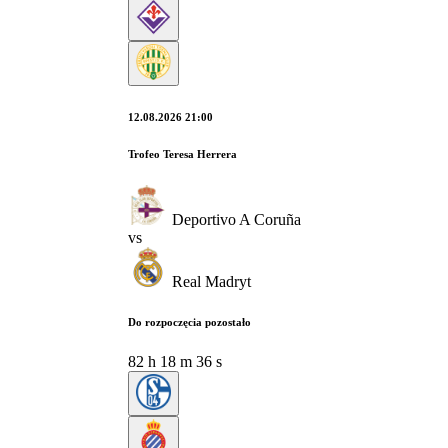
12.08.2026 21:00
Trofeo Teresa Herrera
Deportivo A Coruña
vs
Real Madryt
Do rozpoczęcia pozostało
82
h
18
m
35
s