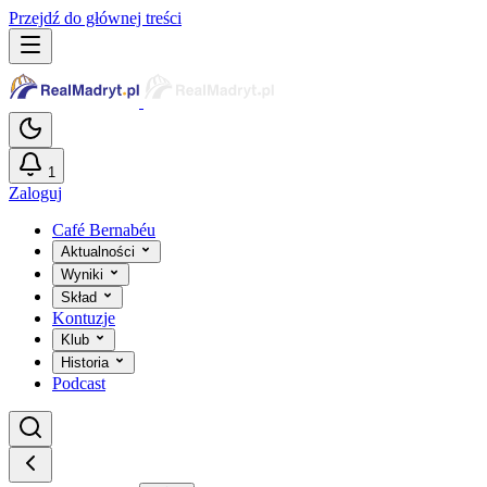
Przejdź do głównej treści
1
Zaloguj
Café Bernabéu
Aktualności
Wyniki
Skład
Kontuzje
Klub
Historia
Podcast