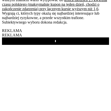
czasu polskiego
(
maksymalnie kupon na jeden dzień, chodzi o
zakończenie zdarzenia) przy łącznym kursie wyższym niż 1,6
.
Wygrają ci, których typy okażą się najbardziej interesujące lub
najbardziej ryzykowne, a przede wszystkim trafione.
Subiektywnego wyboru dokona redakcja.
REKLAMA
REKLAMA
Play