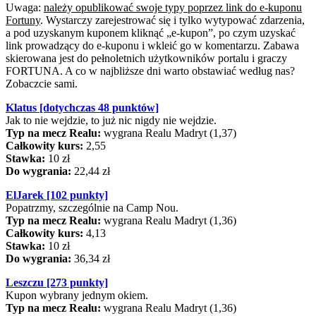
Uwaga:
należy opublikować swoje typy poprzez link do e-kuponu
Fortuny
. Wystarczy zarejestrować się i tylko wytypować zdarzenia,
a pod uzyskanym kuponem kliknąć „e-kupon”, po czym uzyskać
link prowadzący do e-kuponu i wkleić go w komentarzu. Zabawa
skierowana jest do pełnoletnich użytkowników portalu i graczy
FORTUNA. A co w najbliższe dni warto obstawiać według nas?
Zobaczcie sami.
Klatus [dotychczas 48 punktów]
Jak to nie wejdzie, to już nic nigdy nie wejdzie.
Typ na mecz Realu:
wygrana Realu Madryt (1,37)
Całkowity kurs:
2,55
Stawka:
10 zł
Do wygrania:
22,44 zł
ElJarek [102 punkty]
Popatrzmy, szczególnie na Camp Nou.
Typ na mecz Realu:
wygrana Realu Madryt (1,36)
Całkowity kurs:
4,13
Stawka:
10 zł
Do wygrania:
36,34 zł
Leszczu [273 punkty]
Kupon wybrany jednym okiem.
Typ na mecz Realu:
wygrana Realu Madryt (1,36)