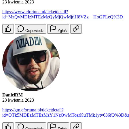
23 kwietnia 2023
https://www.efortuna.pl/ticketdetail?
id=MzQyMDIzMTEzMzQyMjQwMjrlH8VZz__Hot2FLeQ%3D
Odpowiedz
Zgłoś
DanielRM
23 kwietnia 2023
https://gm.efortuna.pl/ticketdetail?
id=OTk5MDEzMTEzMzY1NzQwMTozrKuTMk1ytv636fQ%3D&s
Odpowiedz
Zgłoś