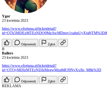
Ygor
23 kwietnia 2023
https://www.efortuna.pl/ticketdetail?
id=OTk5MDEzMTEzNDQ0MzAwMDpov1xahqUyXja8jTM%3D&s
Odpowiedz
Zgłoś
B
Ballers
23 kwietnia 2023
https://www.efortuna.pl/ticketdetail?
id=OTQyMDIzMTEzNDIzMzgwMzq8tR39NvXxJlo_M8k%3D
Odpowiedz
Zgłoś
REKLAMA