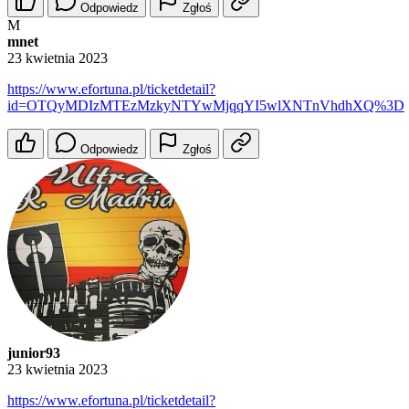
Odpowiedz
Zgłoś
M
mnet
23 kwietnia 2023
https://www.efortuna.pl/ticketdetail?
id=OTQyMDIzMTEzMzkyNTYwMjqqYI5wlXNTnVhdhXQ%3D
Odpowiedz
Zgłoś
junior93
23 kwietnia 2023
https://www.efortuna.pl/ticketdetail?