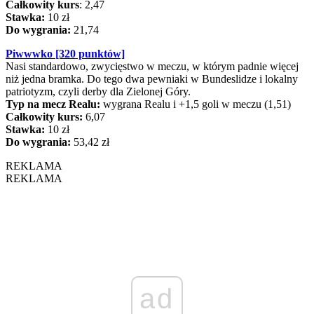
Całkowity kurs
: 2,47
Stawka:
10 zł
Do wygrania:
21,74
Piwwwko [320 punktów]
Nasi standardowo, zwycięstwo w meczu, w którym padnie więcej
niż jedna bramka. Do tego dwa pewniaki w Bundeslidze i lokalny
patriotyzm, czyli derby dla Zielonej Góry.
Typ na mecz Realu:
wygrana Realu i +1,5 goli w meczu (1,51)
Całkowity kurs:
6,07
Stawka:
10 zł
Do wygrania:
53,42 zł
REKLAMA
REKLAMA
ad