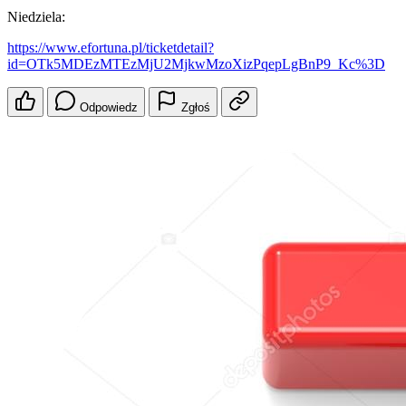
Niedziela:
https://www.efortuna.pl/ticketdetail?
id=OTk5MDEzMTEzMjU2MjkwMzoXizPqepLgBnP9_Kc%3D
Odpowiedz
Zgłoś