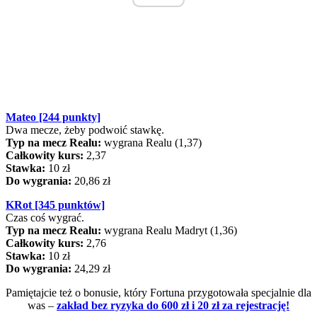
Mateo [244 punkty]
Dwa mecze, żeby podwoić stawkę.
Typ na mecz Realu:
wygrana Realu (1,37)
Całkowity kurs:
2,37
Stawka:
10 zł
Do wygrania:
20,86 zł
KRot [345 punktów]
Czas coś wygrać.
Typ na mecz Realu:
wygrana Realu Madryt (1,36)
Całkowity kurs:
2,76
Stawka:
10 zł
Do wygrania:
24,29 zł
Pamiętajcie też o bonusie, który Fortuna przygotowała specjalnie dla
was
–
zakład bez ryzyka do 600 zł i 20 zł za rejestrację!