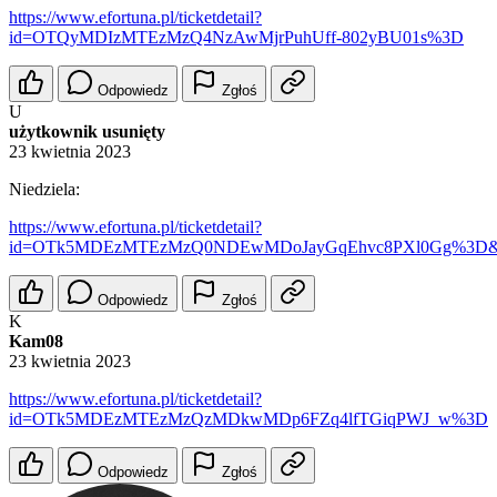
https://www.efortuna.pl/ticketdetail?
id=OTQyMDIzMTEzMzQ4NzAwMjrPuhUff-802yBU01s%3D
Odpowiedz
Zgłoś
U
użytkownik usunięty
23 kwietnia 2023
Niedziela:
https://www.efortuna.pl/ticketdetail?
id=OTk5MDEzMTEzMzQ0NDEwMDoJayGqEhvc8PXl0Gg%3D&s
Odpowiedz
Zgłoś
K
Kam08
23 kwietnia 2023
https://www.efortuna.pl/ticketdetail?
id=OTk5MDEzMTEzMzQzMDkwMDp6FZq4lfTGiqPWJ_w%3D
Odpowiedz
Zgłoś