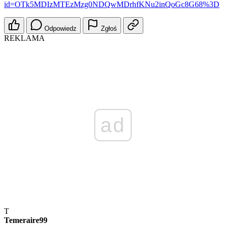
id=OTk5MDIzMTEzMzg0NDQwMDrhfKNu2inQoGc8G68%3D
Odpowiedz
Zgłoś
REKLAMA
ad
T
Temeraire99