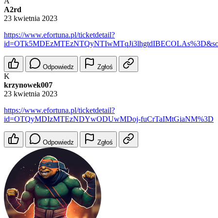
A
A2rd
23 kwietnia 2023
https://www.efortuna.pl/ticketdetail?
id=OTk5MDEzMTEzNTQyNTIwMTqJi3lhgtdIBECOLAs%3D&so
Odpowiedz
Zgłoś
K
krzynowek007
23 kwietnia 2023
https://www.efortuna.pl/ticketdetail?
id=OTQyMDIzMTEzNDYwODUwMDoj-fuCrTaIMtGiaNM%3D
Odpowiedz
Zgłoś