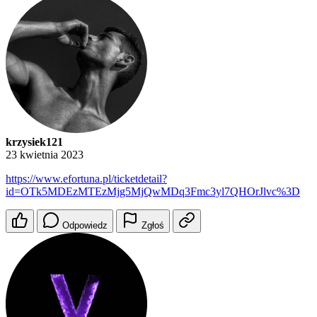
krzysiek121
23 kwietnia 2023
https://www.efortuna.pl/ticketdetail?
id=OTk5MDEzMTEzMjg5MjQwMDq3Fmc3yl7QHOrJlvc%3D
Odpowiedz
Zgłoś