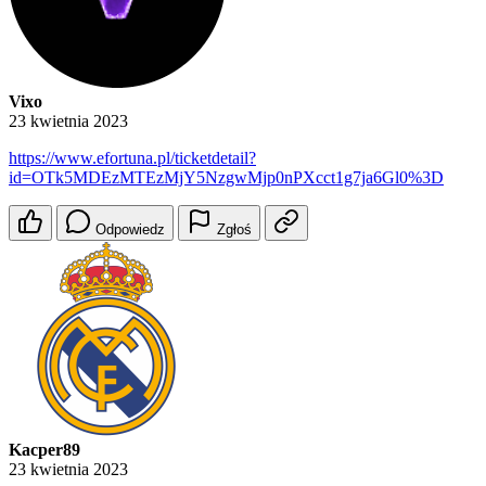
Vixo
23 kwietnia 2023
https://www.efortuna.pl/ticketdetail?
id=OTk5MDEzMTEzMjY5NzgwMjp0nPXcct1g7ja6Gl0%3D
Odpowiedz
Zgłoś
Kacper89
23 kwietnia 2023