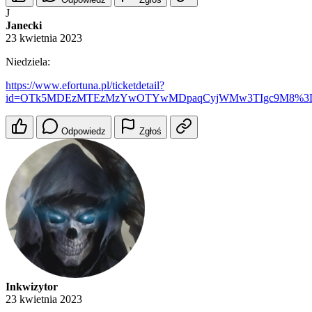
J
Janecki
23 kwietnia 2023
Niedziela:
https://www.efortuna.pl/ticketdetail?
id=OTk5MDEzMTEzMzYwOTYwMDpaqCyjWMw3TIgc9M8%3
Odpowiedz
Zgłoś
Inkwizytor
23 kwietnia 2023