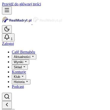
Przejdź do głównej treści
1
Zaloguj
Café Bernabéu
Aktualności
Wyniki
Skład
Kontuzje
Klub
Historia
Podcast