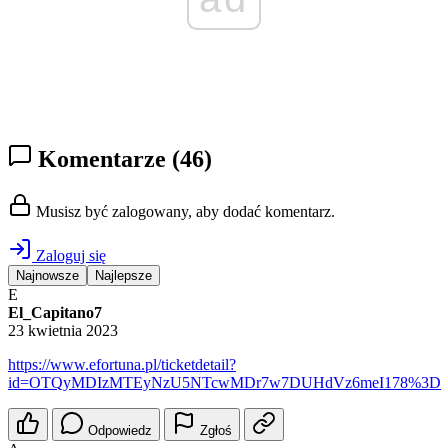
Komentarze
(46)
Musisz być zalogowany, aby dodać komentarz.
Zaloguj się
Najnowsze
Najlepsze
E
El_Capitano7
23 kwietnia 2023
https://www.efortuna.pl/ticketdetail?
id=OTQyMDIzMTEyNzU5NTcwMDr7w7DUHdVz6meI178%3D
Odpowiedz
Zgłoś