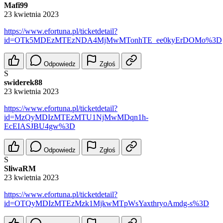
Mafi99
23 kwietnia 2023
https://www.efortuna.pl/ticketdetail?
id=OTk5MDEzMTEzNDA4MjMwMTonhTE_ee0kyErDOMo%3D
Odpowiedz
Zgłoś
S
swiderek88
23 kwietnia 2023
https://www.efortuna.pl/ticketdetail?
id=MzQyMDIzMTEzMTU1NjMwMDqn1h-
EcEIASJBU4gw%3D
Odpowiedz
Zgłoś
S
SliwaRM
23 kwietnia 2023
https://www.efortuna.pl/ticketdetail?
id=OTQyMDIzMTEzMzk1MjkwMTpWsYaxthryoAmdg-s%3D