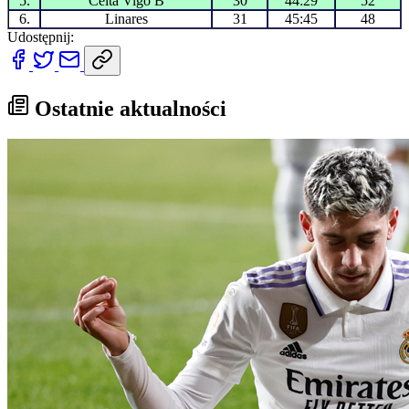
5.
Celta Vigo B
30
44:29
52
6.
Linares
31
45:45
48
Udostępnij:
Ostatnie aktualności