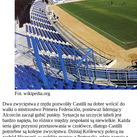
Fot. wikipedia.org
Dwa zwycięstwa z rzędu pozwoliły Castilli na dobre wrócić do
walki o mistrzostwo Primera Federación, ponieważ liderujący
Alcorcón zaczął gubić punkty. Sytuacja na szczycie tabeli jest
bardzo napięta, bo różnice między zespołami są niewielkie. Każda
seria gier przynosi przetasowania w czołówce, dlatego Castilli
potrzebne są kolejne zwycięstwa. Dzisiaj Królewscy polecą na
zachód Hiszpanii, w pobliże granicy z Portugalią, gdzie zagrają z