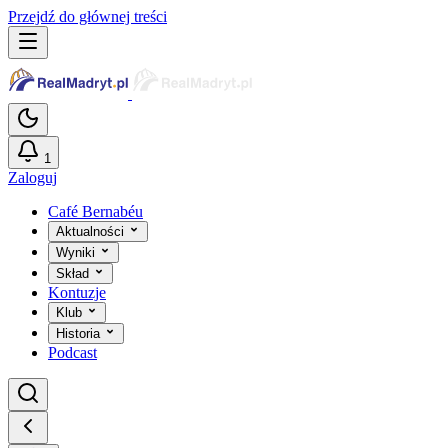
Przejdź do głównej treści
1
Zaloguj
Café Bernabéu
Aktualności
Wyniki
Skład
Kontuzje
Klub
Historia
Podcast