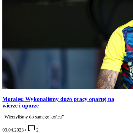
Morales: Wykonaliśmy dużo pracy opartej na
wierze i uporze
„Wierzyliśmy do samego końca”
09.04.2023
•
2