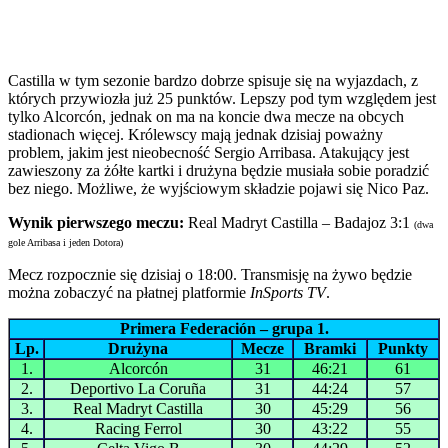
Castilla w tym sezonie bardzo dobrze spisuje się na wyjazdach, z
których przywiozła już 25 punktów. Lepszy pod tym względem jest
tylko Alcorcón, jednak on ma na koncie dwa mecze na obcych
stadionach więcej. Królewscy mają jednak dzisiaj poważny
problem, jakim jest nieobecność Sergio Arribasa. Atakujący jest
zawieszony za żółte kartki i drużyna będzie musiała sobie poradzić
bez niego. Możliwe, że wyjściowym składzie pojawi się Nico Paz.
Wynik pierwszego meczu:
Real Madryt Castilla – Badajoz 3:1
(dwa
gole Arribasa i jeden Dotora)
Mecz rozpocznie się dzisiaj o 18:00. Transmisję na żywo będzie
można zobaczyć na płatnej platformie
InSports TV
.
Primera Federación – grupa 1.
Lp.
Drużyna
Mecze
Bramki
Punkty
1.
Alcorcón
31
46:21
61
2.
Deportivo La Coruña
31
44:24
57
3.
Real Madryt Castilla
30
45:29
56
4.
Racing Ferrol
30
43:22
55