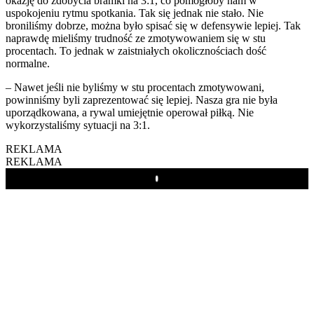
okazję do zdobycia bramki na 3:1, co pomogłoby nam w
uspokojeniu rytmu spotkania. Tak się jednak nie stało. Nie
broniliśmy dobrze, można było spisać się w defensywie lepiej. Tak
naprawdę mieliśmy trudność ze zmotywowaniem się w stu
procentach. To jednak w zaistniałych okolicznościach dość
normalne.
– Nawet jeśli nie byliśmy w stu procentach zmotywowani,
powinniśmy byli zaprezentować się lepiej. Nasza gra nie była
uporządkowana, a rywal umiejętnie operował piłką. Nie
wykorzystaliśmy sytuacji na 3:1.
REKLAMA
REKLAMA
Play