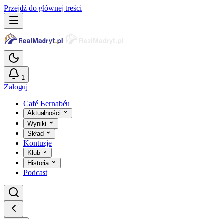
Przejdź do głównej treści
1
Zaloguj
Café Bernabéu
Aktualności
Wyniki
Skład
Kontuzje
Klub
Historia
Podcast