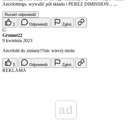
Ancelottiego, wywalić pół składu i PEREZ DIMISSION... ...
Rozwiń odpowiedź
1
Odpowiedz
Zgłoś
G
Grzmot22
9 kwietnia 2023
Ancelotti do zmiany!!!nic wiecej nieda
5
Odpowiedz
Zgłoś
REKLAMA
ad