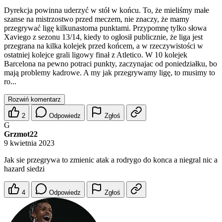
Dyrekcja powinna uderzyć w stół w końcu. To, że mieliśmy małe
szanse na mistrzostwo przed meczem, nie znaczy, że mamy
przegrywać ligę kilkunastoma punktami. Przypomnę tylko słowa
Xaviego z sezonu 13/14, kiedy to ogłosił publicznie, że liga jest
przegrana na kilka kolejek przed końcem, a w rzeczywistości w
ostatniej kolejce grali ligowy finał z Atletico. W 10 kolejek
Barcelona na pewno potraci punkty, zaczynajac od poniedziałku, bo
mają problemy kadrowe. A my jak przegrywamy ligę, to musimy to
ro...
Rozwiń komentarz
2
Odpowiedz
Zgłoś
G
Grzmot22
9 kwietnia 2023
Jak sie przegrywa to zmienic atak a rodrygo do konca a niegral nic a
hazard siedzi
4
Odpowiedz
Zgłoś