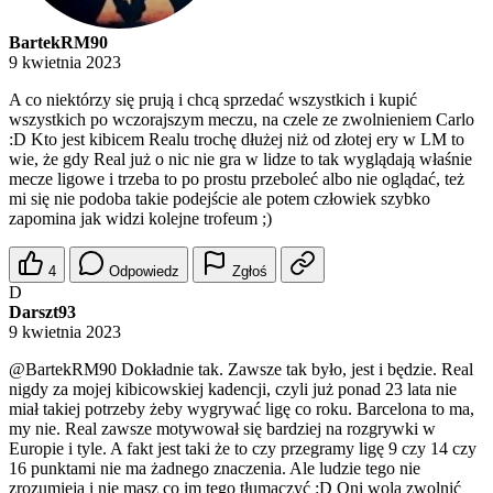
BartekRM90
9 kwietnia 2023
A co niektórzy się prują i chcą sprzedać wszystkich i kupić
wszystkich po wczorajszym meczu, na czele ze zwolnieniem Carlo
:D Kto jest kibicem Realu trochę dłużej niż od złotej ery w LM to
wie, że gdy Real już o nic nie gra w lidze to tak wyglądają właśnie
mecze ligowe i trzeba to po prostu przeboleć albo nie oglądać, też
mi się nie podoba takie podejście ale potem człowiek szybko
zapomina jak widzi kolejne trofeum ;)
4
Odpowiedz
Zgłoś
D
Darszt93
9 kwietnia 2023
@BartekRM90
Dokładnie tak. Zawsze tak było, jest i będzie. Real
nigdy za mojej kibicowskiej kadencji, czyli już ponad 23 lata nie
miał takiej potrzeby żeby wygrywać ligę co roku. Barcelona to ma,
my nie. Real zawsze motywował się bardziej na rozgrywki w
Europie i tyle. A fakt jest taki że to czy przegramy ligę 9 czy 14 czy
16 punktami nie ma żadnego znaczenia. Ale ludzie tego nie
zrozumieją i nie masz co im tego tłumaczyć :D Oni wolą zwolnić