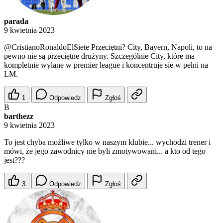
parada
9 kwietnia 2023
@CristianoRonaldoElSiete
Przeciętni? City, Bayern, Napoli, to na
pewno nie są przeciętne drużyny. Szczególnie City, które ma
kompletnie wylane w premier league i koncentruje sie w pełni na
LM.
1
Odpowiedz
Zgłoś
B
barthezz
9 kwietnia 2023
To jest chyba możliwe tylko w naszym klubie... wychodzi trener i
mówi, że jego zawodnicy nie byli zmotywowani... a kto od tego
jest???
3
Odpowiedz
Zgłoś