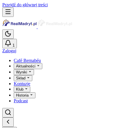
Przejdź do głównej treści
1
Zaloguj
Café Bernabéu
Aktualności
Wyniki
Skład
Kontuzje
Klub
Historia
Podcast