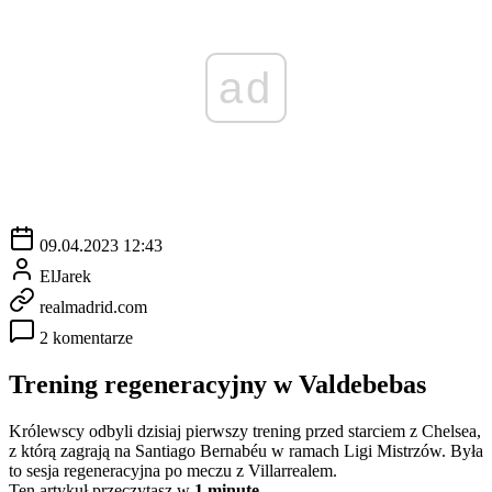
ad
09.04.2023 12:43
ElJarek
realmadrid.com
2 komentarze
Trening regeneracyjny w Valdebebas
Królewscy odbyli dzisiaj pierwszy trening przed starciem z Chelsea,
z którą zagrają na Santiago Bernabéu w ramach Ligi Mistrzów. Była
to sesja regeneracyjna po meczu z Villarrealem.
Ten artykuł przeczytasz w
1 minutę.