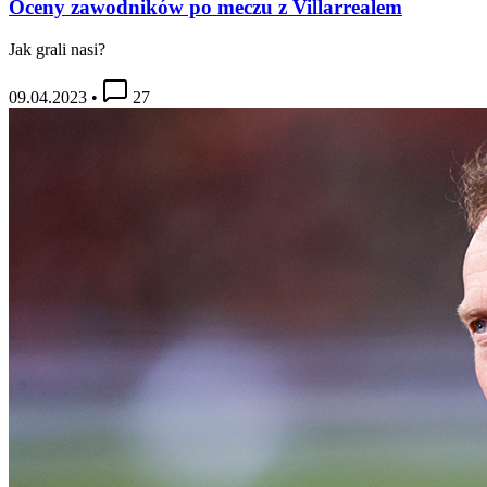
Oceny zawodników po meczu z Villarrealem
Jak grali nasi?
09.04.2023
•
27