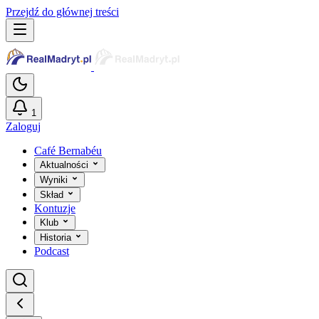
Przejdź do głównej treści
1
Zaloguj
Café Bernabéu
Aktualności
Wyniki
Skład
Kontuzje
Klub
Historia
Podcast