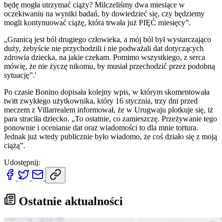
będę mogła utrzymać ciąży? Milczeliśmy dwa miesiące w
oczekiwaniu na wyniki badań, by dowiedzieć się, czy będziemy
mogli kontynuować ciążę, która trwała już PIĘĆ miesięcy”.
„Granicą jest ból drugiego człowieka, a mój ból był wystarczająco
duży, żebyście nie przychodzili i nie podważali dat dotyczących
zdrowia dziecka, na jakie czekam. Pomimo wszystkiego, z serca
mówię, że nie życzę nikomu, by musiał przechodzić przez podobną
sytuację”.'
Po czasie Bonino dopisała kolejny wpis, w którym skomentowała
twitt zwykłego użytkownika, który 16 stycznia, trzy dni przed
meczem z Villarrealem informował, że w Urugwaju plotkuje się, iż
para straciła dziecko. „To ostatnie, co zamieszczę. Przeżywanie tego
ponownie i ocenianie dat oraz wiadomości to dla mnie tortura.
Jednak już wtedy publicznie było wiadomo, że coś działo się z moją
ciążą”.
Udostępnij:
Ostatnie aktualności