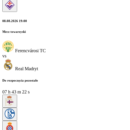
08.08.2026 19:00
Mecz towarzyski
Ferencvárosi TC
vs
Real Madryt
Do rozpoczęcia pozostało
07
h
43
m
21
s