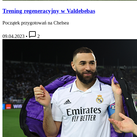
Trening regeneracyjny w Valdebebas
Początek przygotowań na Chelsea
09.04.2023
•
2