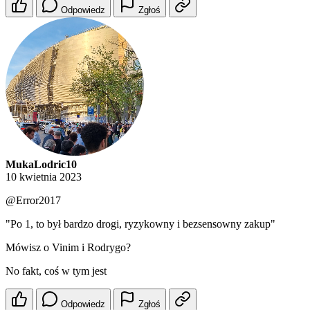
Odpowiedz
Zgłoś
MukaLodric10
10 kwietnia 2023
@Error2017
"Po 1, to był bardzo drogi, ryzykowny i bezsensowny zakup"
Mówisz o Vinim i Rodrygo?
No fakt, coś w tym jest
Odpowiedz
Zgłoś