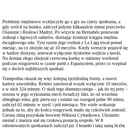
Problemy mięśniowe wykluczyły go z gry na cztery spotkania, a
gdy wrócił na boisko, zaliczył jedynie kilkanaście minut przeciwko
Osasunie i Realowi Madryt. Po wizycie na Bernabéu ponownie
zniknął z ligowych radarów, doznając kontuzji ścięgna mięśnia
dwugłowego uda. Tym razem jego rozbrat z La Ligą trwał ponad
miesiąc, na co złożyło się aż 10 meczów. Kiedy wreszcie pojawił się
w kadrze drużyny, notował wyłącznie dyskretne wejścia z ławki.
Na domiar złego obejrzał czerwoną kartkę w miniony weekend
podczas rozgrzewki w czasie partii z Espanyolem, przez co wypisał
się z dwóch najbliższych spotkań.
Trampolina okazał się więc kolejną zjeżdżalnią formy, a nawet
kariery zawodnika. Reinier zanotował wszak wyłącznie 10 meczów,
a w nich 324 minuty. O skali tego dramatycznego – jak do tej pory –
sezonu w jego wykonaniu niech świadczy fakt, że od września
ubiegłego roku, gdy pierwszy i ostatni raz rozegrał pełne 90 minut,
zaliczył 62 minuty w sześć i pół miesiąca. Nie wiele wskazuje
jednak na to, aby do końca rozgrywek miało się cokolwiek zmienić.
Girona zimą pozyskała bowiem Wiktora Cyhankowa. Ukrainiec
niemal z marszu stał się czołową postacią zespołu. W 8
odnotowanych spotkaniach zaliczył już 3 bramki i taką samą liczbę