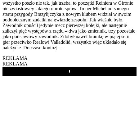
wszystko poszło nie tak, jak trzeba, to początki Reiniera w Gironie
nie zwiastowały takiego obrotu spraw. Trener Míchel od samego
startu przygody Brazylijczyka z nowym klubem widział w swoim
podopiecznym zadatki na gwiazdę zespołu. Tak właśnie było.
Zawodnik opuścił jedynie mecz pierwszej kolejki, ale następnie
zaliczył pięć występów z rzędu – dwa jako zmiennik, trzy pozostałe
jako podstawowy zawodnik. Zdobył nawet bramkę w piątej serii
gier przeciwko Realowi Valladolid, wszystko więc układało się
należycie. Do czasu kontuzji…
REKLAMA
REKLAMA
Play