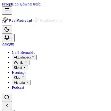
Przejdź do głównej treści
1
Zaloguj
Café Bernabéu
Aktualności
Wyniki
Skład
Kontuzje
Klub
Historia
Podcast