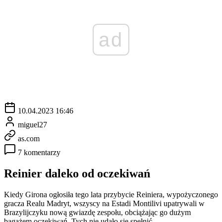
ad
10.04.2023 16:46
miguel27
as.com
7 komentarzy
Reinier daleko od oczekiwań
Kiedy Girona ogłosiła tego lata przybycie Reiniera, wypożyczonego
gracza Realu Madryt, wszyscy na Estadi Montilivi upatrywali w
Brazylijczyku nową gwiazdę zespołu, obciążając go dużym
bagażem oczekiwań. Tych nie udało się spełnić.