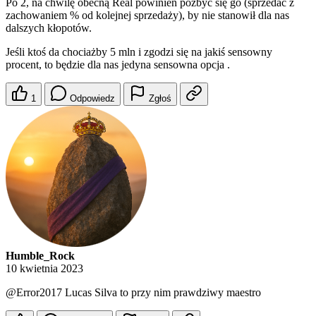
Po 2, na chwilę obecną Real powinien pozbyć się go (sprzedać z
zachowaniem % od kolejnej sprzedaży), by nie stanowił dla nas
dalszych kłopotów.
Jeśli ktoś da chociażby 5 mln i zgodzi się na jakiś sensowny
procent, to będzie dla nas jedyna sensowna opcja .
1
Odpowiedz
Zgłoś
Humble_Rock
10 kwietnia 2023
@Error2017
Lucas Silva to przy nim prawdziwy maestro