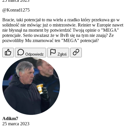
25 marca 2023
@Konrad1275
Bracie, taki potencjał to ma wielu a rzadko który przekuwa go w
solidność nie mówiąc już o mistrzostwie. Reinier w Europie nawet
nie błysnął na moment by potwierdzić Twoją opinie o "MEGA"
potencjale. Serio uważasz że w BvB się na tym nie znają? Że
pozwoliliby Mu zmarnować ten "MEGA" potencjał?
Odpowiedz
Zgłoś
Adikm7
25 marca 2023