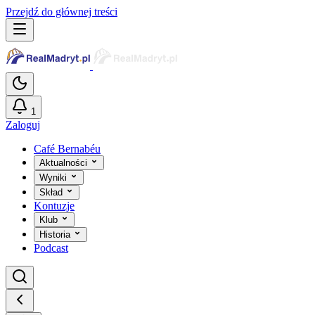
Przejdź do głównej treści
1
Zaloguj
Café Bernabéu
Aktualności
Wyniki
Skład
Kontuzje
Klub
Historia
Podcast