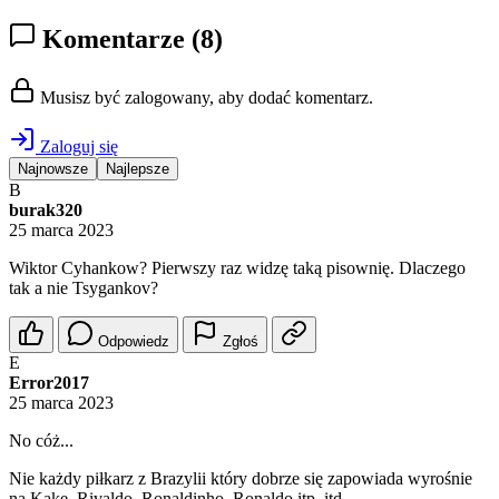
Komentarze
(8)
Musisz być zalogowany, aby dodać komentarz.
Zaloguj się
Najnowsze
Najlepsze
B
burak320
25 marca 2023
Wiktor Cyhankow? Pierwszy raz widzę taką pisownię. Dlaczego
tak a nie Tsygankov?
Odpowiedz
Zgłoś
E
Error2017
25 marca 2023
No cóż...
Nie każdy piłkarz z Brazylii który dobrze się zapowiada wyrośnie
na Kakę, Rivaldo, Ronaldinho, Ronaldo itp. itd.