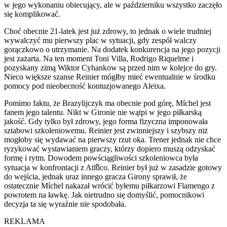
w jego wykonaniu obiecujący, ale w październiku wszystko zaczęło
się komplikować.
Choć obecnie 21-latek jest już zdrowy, to jednak o wiele trudniej
wywalczyć mu pierwszy plac w sytuacji, gdy zespół walczy
gorączkowo o utrzymanie. Na dodatek konkurencja na jego pozycji
jest zażarta. Na ten moment Toni Villa, Rodrigo Riquelme i
pozyskany zimą Wiktor Cyhankow są przed nim w kolejce do gry.
Nieco większe szanse Reinier mógłby mieć ewentualnie w środku
pomocy pod nieobecność kontuzjowanego Aleixa.
Pomimo faktu, że Brazylijczyk ma obecnie pod górę, Míchel jest
fanem jego talentu. Nikt w Gironie nie wątpi w jego piłkarską
jakość. Gdy tylko był zdrowy, jego forma fizyczna imponowała
sztabowi szkoleniowemu. Reinier jest zwinniejszy i szybszy niż
mogłoby się wydawać na pierwszy rzut oka. Trener jednak nie chce
ryzykować wystawianiem graczy, którzy dopiero muszą odzyskać
formę i rytm. Dowodem powściągliwości szkoleniowca była
sytuacja w konfrontacji z Atl߱tico. Reinier był już w zasadzie gotowy
do wejścia, jednak uraz innego gracza Girony sprawił, że
ostatecznie Míchel nakazał wrócić byłemu piłkarzowi Flamengo z
powrotem na ławkę. Jak nietrudno się domyślić, pomocnikowi
decyzja ta się wyraźnie nie spodobała.
REKLAMA