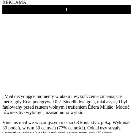
REKLAMA
Play
„Miał decydujące momenty w ataku i wykończenie zmieniające
mecz, gdy Real przegrywał 0:2. Strzelił dwa gola, miał asystę i był
faulowany przed rzutem wolnym i trafieniem Édera Militão. Modrić
również był wybitny”, uzasadniono wybór.
Vinícius miał we wczorajszym meczu 63 kontakty z piłką. Wykonał
39 podań, w tym 30 celnych (77% celności). Oddał trzy strzały,