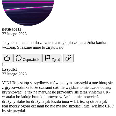
netskaoe11
22 lutego 2023
Jedyne co mam mu do zarzucenia to głupio złapana żółta kartka
wczoraj. Strasznie mnie to zirytowało.
Odpowiedz
Zgłoś
L
Lysydb1
22 lutego 2023
VINI To jest top skrzydłowy mówią o tym statystyki a one biorą się
z gry zawodnika to że czasami coś nie wyjdzie to nie trzeba odrazy
krytykować , a tak na marginesie przydałby się teraz viniemu CR7
w ataku bo ładuje bramki hurtowo w Arabii i nie mowcie że
drużyny słabe bo drużyna jak każda inna w LL też są słabe a jak
real męczy ogora czasami bo nie ma kto strzelać i tutaj właśnie CR 7
by się przydał.