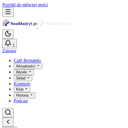
Przejdź do głównej treści
1
Zaloguj
Café Bernabéu
Aktualności
Wyniki
Skład
Kontuzje
Klub
Historia
Podcast