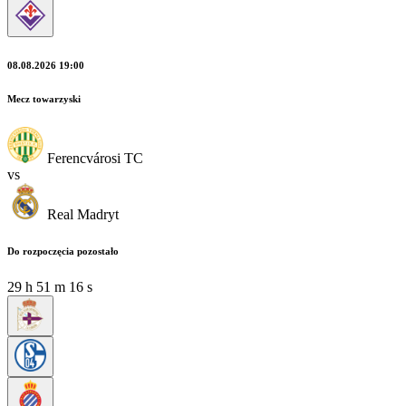
08.08.2026 19:00
Mecz towarzyski
Ferencvárosi TC
vs
Real Madryt
Do rozpoczęcia pozostało
29
h
51
m
15
s