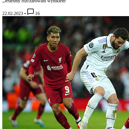
„Jesteśmy rozczarowani wynikiem”
22.02.2023
•
16