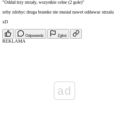
"Oddał trzy strzały, wszystkie celne (2 gole)"
zeby zdobyc druga bramke nie musial nawet oddawac strzalu
xD
Odpowiedz
Zgłoś
REKLAMA
ad