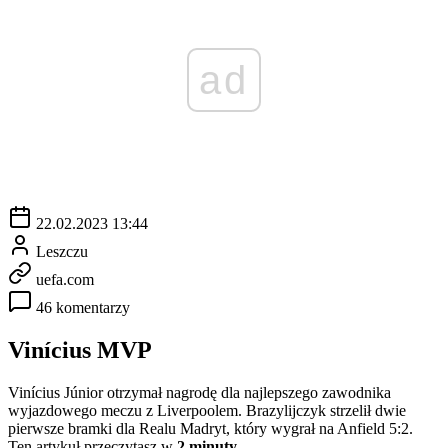
ad
22.02.2023 13:44
Leszczu
uefa.com
46 komentarzy
Vinícius MVP
Vinícius Júnior otrzymał nagrodę dla najlepszego zawodnika
wyjazdowego meczu z Liverpoolem. Brazylijczyk strzelił dwie
pierwsze bramki dla Realu Madryt, który wygrał na Anfield 5:2.
Ten artykuł przeczytasz w
2 minuty.