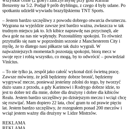
wszystkie celne (2 gole) i zaliczył asystę przy golu Karima
Benzemy na 5:2. Podjął 9 prób dryblingu, z czego 4 były udane. Po
spotkaniu udzielił wywiadu brazylijskiemu TNT Sports.
– Jestem bardzo szczęśliwy z powodu dobrego otwarcia dwumeczu.
Wygrana na wyjeździe zawsze jest bardzo ważna, zwłaszcza w tak
trudnym miejscu jak to. Ich kibice naprawdę nas przycisnęli, ale
dwa gole na nas nie wpłynęły. Pozostaliśmy spokojni. To również
przytrafiło się nam w poprzednim sezonie z Manchesterem City i
myślę, że to dlatego nasi piłkarze tak dużo wygrali. W
najważniejszych momentach pozostają spokojni, biorą mecz w
swoje ręce i robią wszystko, co mogą, by to odwrócić – powiedział
Vinícius.
– To nie tylko ja, zespół jako całość wykonał dziś świetną pracę.
Zawsze mówimy, że jeśli będziemy dobrze bronić, będziemy
wygrywać mecze, ponieważ jesteśmy zdolni do tego, by tworzyć
dużo szans z przodu, a gdy Karimowi i Rodrygo dobrze idzie, to
jest to dobre też dla mnie, dobre dla drużyny i dobre dla kibiców
Realu. Jestem bardzo szczęśliwy po dzisiejszym meczu i wciąż chcę
się rozwijać. Mam dopiero 22 lata, choć gram tu od prawie pięciu
lat. Jestem bardzo szczęśliwy, że rozegrałem ponad 200 meczów i
wciąż jestem ważny dla drużyny w Lidze Mistrzów.
REKLAMA
REKLAMA