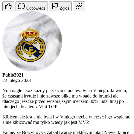
Odpowiedz
Zgłoś
Pablo3921
22 lutego 2023
No i nagle teraz każdy pisze same pochwały na Viniego. Ja wiem,
że czasami irytuje i nie zawsze piłka mu wpada do bramki ale
dlaczego jeszcze przed wczorajszym meczem 80% ludzi tutaj po
nim jechało a teraz Vini TOP.
Kibicem się jest a nie była i w Viniego trzeba wierzyć i go wspierać
a nie kibicować mu tylko wtedy jak jest MVP.
Fajnie, że Brazylijczyk zatkał twarze niektórym tutaj! Nawet kibice