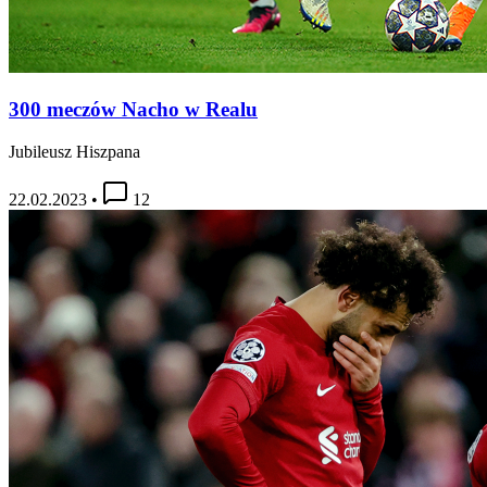
300 meczów Nacho w Realu
Jubileusz Hiszpana
22.02.2023
•
12