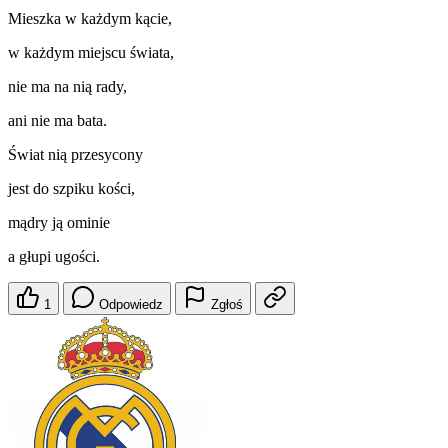
Mieszka w każdym kącie,
w każdym miejscu świata,
nie ma na nią rady,
ani nie ma bata.
Świat nią przesycony
jest do szpiku kości,
mądry ją ominie
a głupi ugości.
1
Odpowiedz
Zgłoś