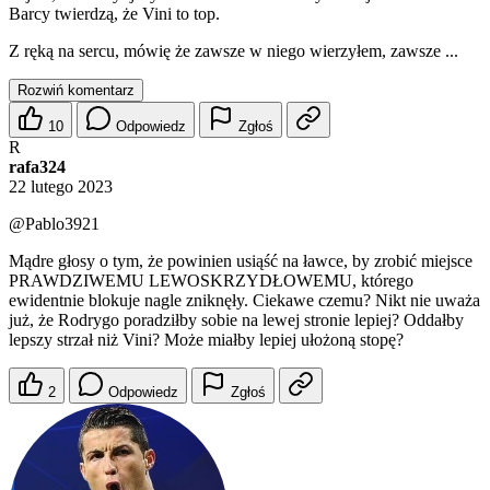
Barcy twierdzą, że Vini to top.
Z ręką na sercu, mówię że zawsze w niego wierzyłem, zawsze ...
Rozwiń komentarz
10
Odpowiedz
Zgłoś
R
rafa324
22 lutego 2023
@Pablo3921
Mądre głosy o tym, że powinien usiąść na ławce, by zrobić miejsce
PRAWDZIWEMU LEWOSKRZYDŁOWEMU, którego
ewidentnie blokuje nagle zniknęły. Ciekawe czemu? Nikt nie uważa
już, że Rodrygo poradziłby sobie na lewej stronie lepiej? Oddałby
lepszy strzał niż Vini? Może miałby lepiej ułożoną stopę?
2
Odpowiedz
Zgłoś