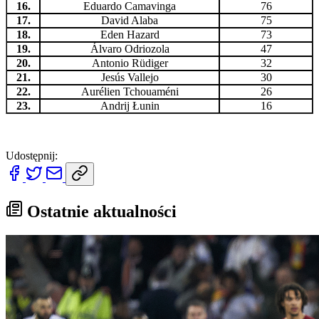
16.
Eduardo Camavinga
76
17.
David Alaba
75
18.
Eden Hazard
73
19.
Álvaro Odriozola
47
20.
Antonio Rüdiger
32
21.
Jesús Vallejo
30
22.
Aurélien Tchouaméni
26
23.
Andrij Łunin
16
Udostępnij:
Ostatnie aktualności