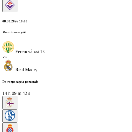
08.08.2026 19:00
Mecz towarzyski
Ferencvárosi TC
vs
Real Madryt
Do rozpoczęcia pozostało
14
h
09
m
40
s