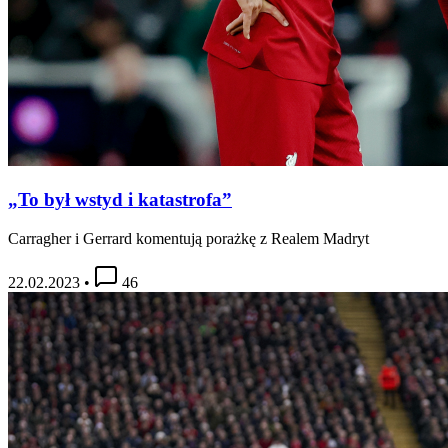
„To był wstyd i katastrofa”
Carragher i Gerrard komentują porażkę z Realem Madryt
22.02.2023
•
46