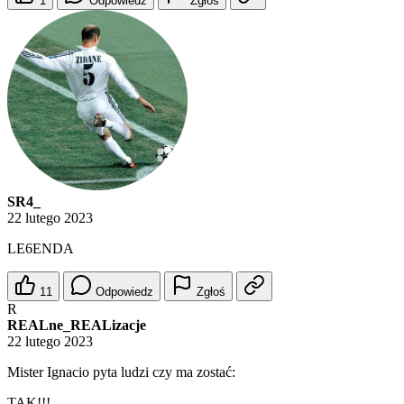
1
Odpowiedz
Zgłoś
SR4_
22 lutego 2023
LE6ENDA
11
Odpowiedz
Zgłoś
R
REALne_REALizacje
22 lutego 2023
Mister Ignacio pyta ludzi czy ma zostać:
TAK!!!