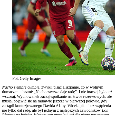
Fot. Getty Images
Nacho siempre cumple
, zwykli pisać Hiszpanie, co w wolnym
tłumaczeniu brzmi: „Nacho zawsze daje radę”. I nie inaczej było też
wczoraj. Wychowanek zaczął spotkanie na ławce rezerwowych, ale
musiał pojawić się na murawie jeszcze w pierwszej połowie, gdy
zastąpił kontuzjowanego Davida Alaby. Wicekapitan bez wątpienia
nie tylko dał radę, ale był jednym z najlepszych zawodników
Los
Blancos
na boisku. Wczorajszy mecz był też dla niego trzysetnym