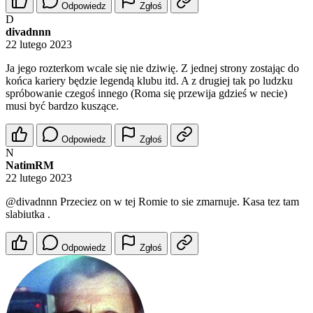
Odpowiedz
Zgłoś
D
divadnnn
22 lutego 2023
Ja jego rozterkom wcale się nie dziwię. Z jednej strony zostając do
końca kariery będzie legendą klubu itd. A z drugiej tak po ludzku
spróbowanie czegoś innego (Roma się przewija gdzieś w necie)
musi być bardzo kuszące.
Odpowiedz
Zgłoś
N
NatimRM
22 lutego 2023
@divadnnn
Przeciez on w tej Romie to sie zmarnuje. Kasa tez tam
slabiutka .
Odpowiedz
Zgłoś