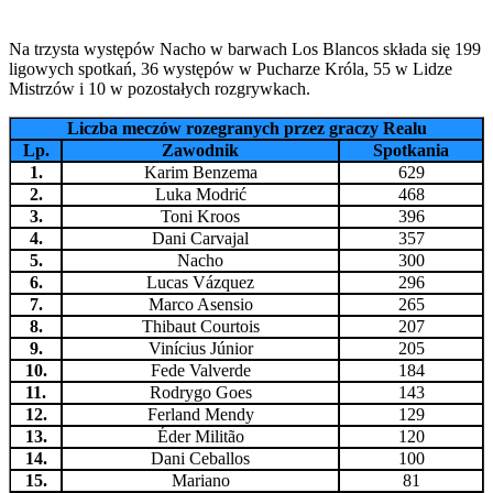
Na trzysta występów Nacho w barwach Los Blancos składa się 199
ligowych spotkań, 36 występów w Pucharze Króla, 55 w Lidze
Mistrzów i 10 w pozostałych rozgrywkach.
Liczba meczów rozegranych przez graczy Realu
Lp.
Zawodnik
Spotkania
1.
Karim Benzema
629
2.
Luka Modrić
468
3.
Toni Kroos
396
4.
Dani Carvajal
357
5.
Nacho
300
6.
Lucas Vázquez
296
7.
Marco Asensio
265
8.
Thibaut Courtois
207
9.
Vinícius Júnior
205
10.
Fede Valverde
184
11.
Rodrygo Goes
143
12.
Ferland Mendy
129
13.
Éder Militão
120
14.
Dani Ceballos
100
15.
Mariano
81