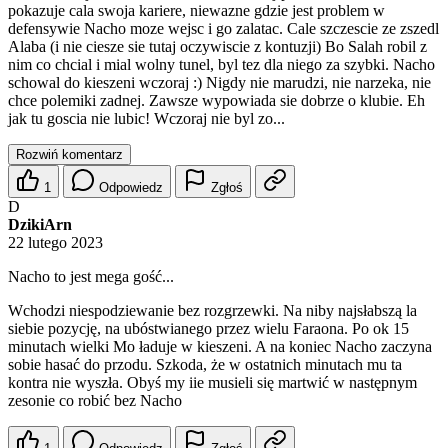
pokazuje cala swoja kariere, niewazne gdzie jest problem w
defensywie Nacho moze wejsc i go zalatac. Cale szczescie ze zszedl
Alaba (i nie ciesze sie tutaj oczywiscie z kontuzji) Bo Salah robil z
nim co chcial i mial wolny tunel, byl tez dla niego za szybki. Nacho
schowal do kieszeni wczoraj :) Nigdy nie marudzi, nie narzeka, nie
chce polemiki zadnej. Zawsze wypowiada sie dobrze o klubie. Eh
jak tu goscia nie lubic! Wczoraj nie byl zo...
Rozwiń komentarz
1
Odpowiedz
Zgłoś
D
DzikiArn
22 lutego 2023
Nacho to jest mega gość...
Wchodzi niespodziewanie bez rozgrzewki. Na niby najsłabszą la
siebie pozycję, na ubóstwianego przez wielu Faraona. Po ok 15
minutach wielki Mo ładuje w kieszeni. A na koniec Nacho zaczyna
sobie hasać do przodu. Szkoda, że w ostatnich minutach mu ta
kontra nie wyszła. Obyś my iie musieli się martwić w następnym
zesonie co robić bez Nacho