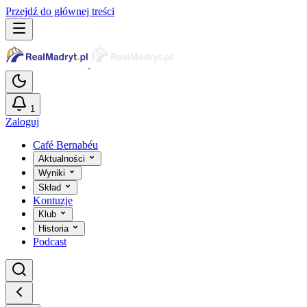
Przejdź do głównej treści
1
Zaloguj
Café Bernabéu
Aktualności
Wyniki
Skład
Kontuzje
Klub
Historia
Podcast